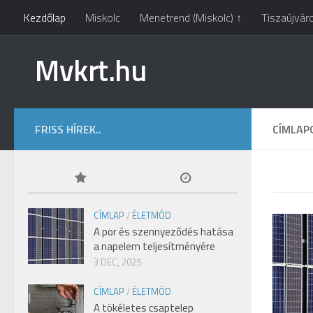
Kezdőlap
Miskolc
Menetrend (Miskolc) ↑
Tiszaújvár
Mvkrt.hu
FRISS HÍREK..
CÍMLAP
CÍMLAP
/
ÉLETMÓD
A por és szennyeződés hatása
a napelem teljesítményére
3 DEC, 2025
CÍMLAP
/
ÉLETMÓD
A tökéletes csaptelep