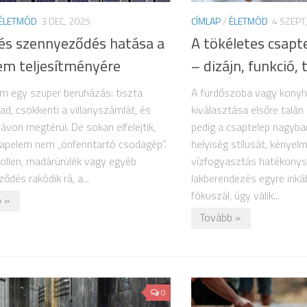
ÉLETMÓD
3 DEC, 2025
CÍMLAP
/
ÉLETMÓD
4 SZEPT
 és szennyeződés hatása a
A tökéletes csap
em teljesítményére
– dizájn, funkció,
m egy szuper beruházás: tiszta
A fürdőszoba vagy konyh
 ad, csökkenti a villanyszámlát, és
kiválasztása elsőre talán
ávon megtérül. De sokan elfelejtik,
pedig a csaptelep nagyba
apelem nem „önfenntartó csodagép”.
helyiség stílusát, kényel
pollen, madárürülék vagy egyéb
vízfogyasztás hatékonys
ődés rakódik rá, a...
lakberendezés egyre inká
fókuszál, úgy válik...
 »
Tovább »
0