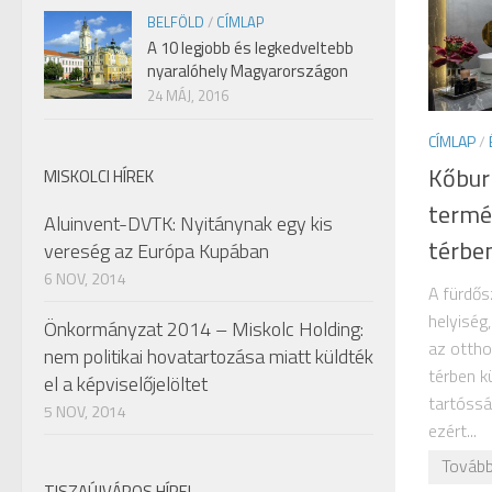
BELFÖLD
/
CÍMLAP
A 10 legjobb és legkedveltebb
nyaralóhely Magyarországon
24 MÁJ, 2016
CÍMLAP
/
Kőbur
MISKOLCI HÍREK
termé
Aluinvent-DVTK: Nyitánynak egy kis
térbe
vereség az Európa Kupában
6 NOV, 2014
A fürdős
helyiség
Önkormányzat 2014 – Miskolc Holding:
az ottho
nem politikai hovatartozása miatt küldték
térben k
el a képviselőjelöltet
tartóssá
5 NOV, 2014
ezért...
Tovább
TISZAÚJVÁROS HÍREI