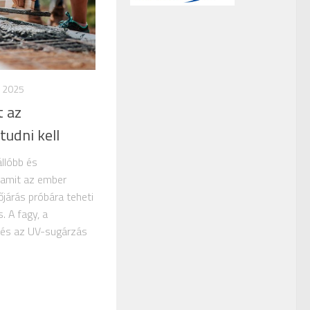
, 2025
t az
tudni kell
állóbb és
 amit az ember
őjárás próbára teheti
. A fagy, a
 és az UV-sugárzás