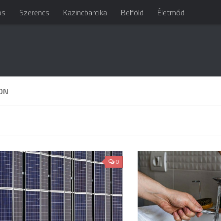
os
Szerencs
Kazincbarcika
Belföld
Életmód
ON
0