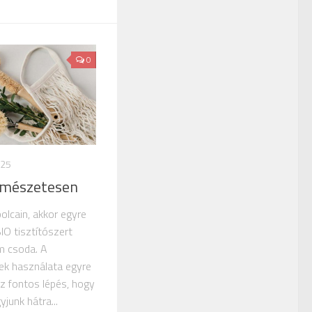
0
025
ermészetesen
olcain, akkor egyre
O tisztítószert
em csoda. A
k használata egyre
ez fontos lépés, hogy
junk hátra...