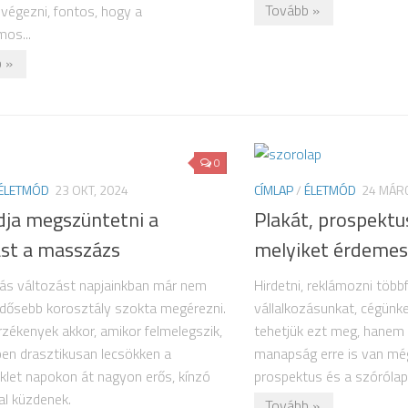
Tovább »
k végezni, fontos, hogy a
os...
 »
0
ÉLETMÓD
23 OKT, 2024
CÍMLAP
/
ÉLETMÓD
24 MÁRC
dja megszüntetni a
Plakát, prospektus
ást a masszázs
melyiket érdemes
rás változást napjainkban már nem
Hirdetni, reklámozni több
idősebb korosztály szokta megérezni.
vállalkozásunkat, cégünk
rzékenyek akkor, amikor felmelegszik,
tehetjük ezt meg, hanem 
en drasztikusan lecsökken a
manapság erre is van még 
let napokon át nagyon erős, kínzó
prospektus és a szórólap
sal küzdenek.
Tovább »