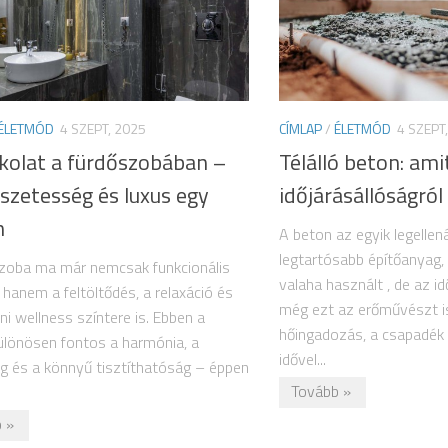
ÉLETMÓD
4 SZEPT, 2025
CÍMLAP
/
ÉLETMÓD
4 SZEPT
kolat a fürdőszobában –
Télálló beton: ami
szetesség és luxus egy
időjárásállóságról 
n
A beton az egyik legellen
legtartósabb építőanyag,
zoba ma már nemcsak funkcionális
valaha használt , de az id
, hanem a feltöltődés, a relaxáció és
még ezt az erőművészt is
ni wellness színtere is. Ebben a
hőingadozás, a csapadék
ülönösen fontos a harmónia, a
idővel...
g és a könnyű tisztíthatóság – éppen
Tovább »
 »