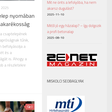
Mit ne önts a lefolyóba, ha nem
, 2025
akarsz dugulást?
telep nyomában
2025-11-10
 takarékosság
Mitől jó egy házalap? – így dolgozik
a profi betonalap
a csaptelepének
2025-08-10
 apróságnak tűnik,
n befolyásolja a
mét és a
ágát is. Ahogy a
bb a részletekre
MISKOLCI SEOBAGLYAK
0