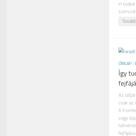
el tudju
szerszám
Tovább
CÍMLAP
/
Így tu
fejfáj
Az időjá
csak az 
A fronté
vagy épp
hőmérsék
fejfájás