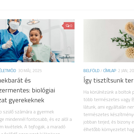
0
ÉLETMÓD
30 MÁJ, 2025
BELFÖLD
/
CÍMLAP
2 JAN, 2
ekbarát és
Így tisztítsunk t
zermentes: biológiai
Ha körülnézünk a boltok p
zat gyerekeknek
több természetes vagy BI
látunk, ami egyáltalán n
b szülő számára a gyermek
természetes készítménye
e mindennél fontosabb, és ez alól a
jobban terjed, és bizony 
m kivételek. A tejfogak, a maradó
élhetőbb környezetet hagy