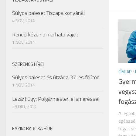
Súlyos baleset Tiszapalkonyánál
4 NOV, 2014
Rendőrkézen a marhatolvajok
1 NOV, 2014
SZERENCS HÍREI
CÍMLAP
/
Súlyos baleset és útzár a 37-es főúton
Gyerm
1 NOV, 2014
vegys
Lezárt ügy: Polgármesteri elismeréssel
fogás
28 OKT, 2014
A legtöb
egészség
fogak se
KAZINCBARCIKA HÍREI