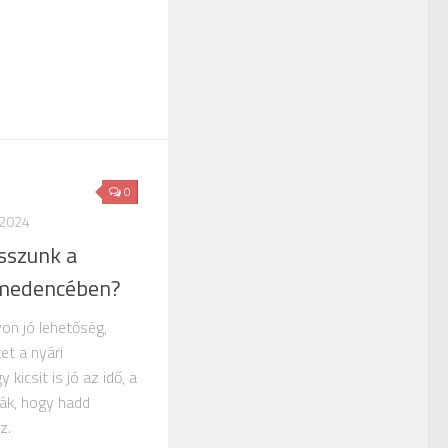
0
 2024
tsszunk a
i medencében?
on jó lehetőség,
et a nyári
kicsit is jó az idő, a
ják, hogy hadd
z.