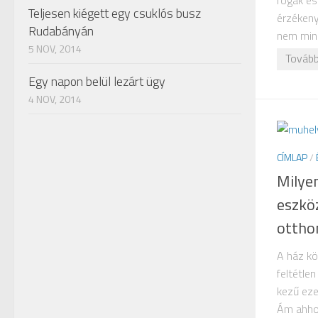
fogak és
Teljesen kiégett egy csuklós busz
érzékeny
Rudabányán
nem mind
5 NOV, 2014
Tovább
Egy napon belül lezárt ügy
4 NOV, 2014
CÍMLAP
/
Milye
eszkö
ottho
A ház kö
feltétle
kezű eze
Ám ahhoz