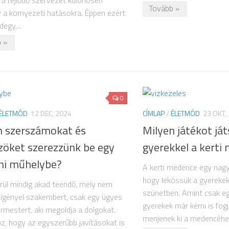
 a fejlődő szervezet különösen
Tovább »
 a környezeti hatásokra. Éppen ezért
egy,...
 »
0
ÉLETMÓD
12 DEC, 2024
CÍMLAP
/
ÉLETMÓD
23 OKT,
n szerszámokat és
Milyen játékot já
zöket szerezzünk be egy
gyerekkel a kert
ni műhelybe?
A kerti medence egy nagy
hogy lekössük a gyerekek
rül mindig akad teendő, mely nem
szünetben. Amint csak egy 
n igényel szakembert, csak egy ügyes
gyerekek már kérni is fog
rmestert, aki megoldja a dolgokat.
menjenek ki a medencéhe
, hogy az egyszerűbb javításokat is