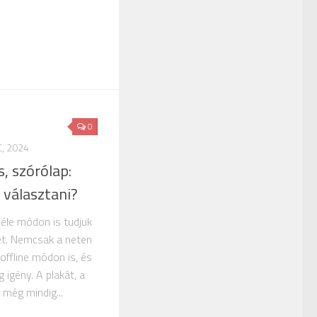
0
, 2024
, szórólap:
 választani?
féle módon is tudjuk
et. Nemcsak a neten
offline módon is, és
igény. A plakát, a
 még mindig...