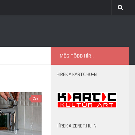
MÉG TÖBB HÍR..
HÍREK A KARTC.HU-N
0
HÍREK A ZENET.HU-N