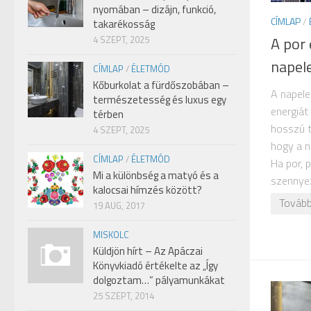
nyomában – dizájn, funkció,
CÍMLAP
/
takarékosság
A por
4 SZEPT, 2025
napel
CÍMLAP
/
ÉLETMÓD
Kőburkolat a fürdőszobában –
A napele
természetesség és luxus egy
energiát
térben
hosszú t
4 SZEPT, 2025
hogy a n
CÍMLAP
/
ÉLETMÓD
Ha por, 
Mi a különbség a matyó és a
szennyez
kalocsai hímzés között?
Tovább
19 AUG, 2017
MISKOLC
Küldjön hírt – Az Apáczai
Könyvkiadó értékelte az „Így
dolgoztam…” pályamunkákat
25 SZEPT, 2014