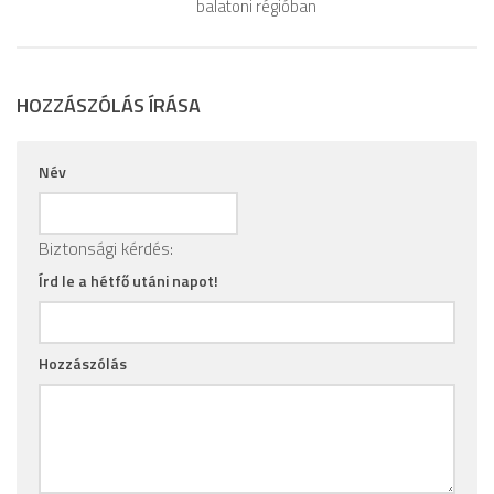
balatoni régióban
HOZZÁSZÓLÁS ÍRÁSA
Név
Biztonsági kérdés:
Írd le a hétfő utáni napot!
Hozzászólás