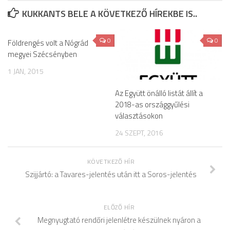
KUKKANTS BELE A KÖVETKEZŐ HÍREKBE IS..
0
0
Földrengés volt a Nógrád
megyei Szécsényben
1 JAN, 2015
Az Együtt önálló listát állít a
2018-as országgyűlési
választásokon
24 SZEPT, 2016
KÖVETKEZŐ HÍR
Szijjártó: a Tavares-jelentés után itt a Soros-jelentés
ELŐZŐ HÍR
Megnyugtató rendőri jelenlétre készülnek nyáron a