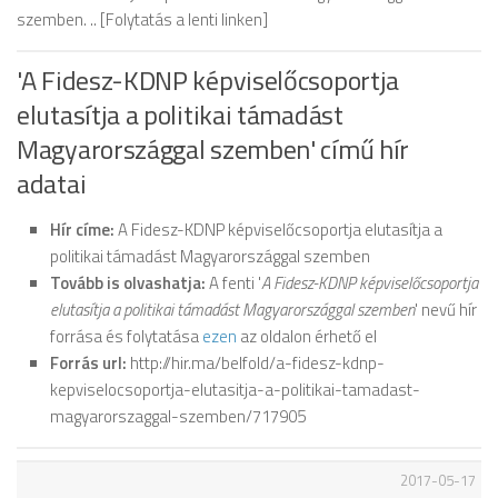
szemben. .. [Folytatás a lenti linken]
'A Fidesz-KDNP képviselőcsoportja
elutasítja a politikai támadást
Magyarországgal szemben' című hír
adatai
Hír címe:
A Fidesz-KDNP képviselőcsoportja elutasítja a
politikai támadást Magyarországgal szemben
Tovább is olvashatja:
A fenti '
A Fidesz-KDNP képviselőcsoportja
elutasítja a politikai támadást Magyarországgal szemben
' nevű hír
forrása és folytatása
ezen
az oldalon érhető el
Forrás url:
http://hir.ma/belfold/a-fidesz-kdnp-
kepviselocsoportja-elutasitja-a-politikai-tamadast-
magyarorszaggal-szemben/717905
2017-05-17