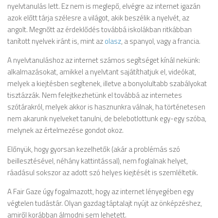
nyelvtanulás lett. Ez nem is meglepő, elvégre az internet igazán
azok előtt tárja szélesre a világot, akik beszélik a nyelvét, az
angolt. Megnőtt az érdeklődés továbbá iskolákban ritkábban
tanított nyelvek iránt is, mint az
olasz
, a spanyol, vagy a francia.
A nyelvtanuláshoz az internet számos segítséget kínál nekünk:
alkalmazásokat, amikkel a nyelvtant sajátíthatjuk el, videókat,
melyek a kiejtésben segítenek, illetve a bonyolultabb szabályokat
tisztázzák. Nem felejtkezhetünk el továbbá az internetes
szótárakról, melyek akkor is hasznunkra válnak, ha történetesen
nem akarunk nyelveket tanulni, de belebotlottunk egy-egy szóba,
melynek az értelmezése gondot okoz.
Előnyük, hogy gyorsan kezelhetők (akár a problémás szó
beillesztésével, néhány kattintással), nem foglalnak helyet,
ráadásul sokszor az adott szó helyes kiejtését is szemléltetik.
A Fair Gaze úgy fogalmazott, hogy az internet lényegében egy
végtelen tudástár. Olyan gazdag táptalajt nyújt az önképzéshez,
amiről korábban álmodni sem lehetett.