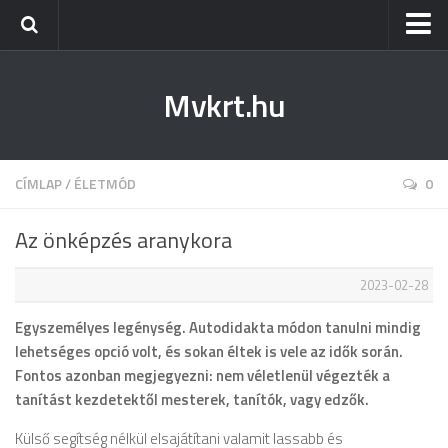
Kezdőlap
Mvkrt.hu
Miskolc
Menetrend (Miskolc) ↑
Tiszaújváros
CÍMLAP
/
ÉLETMÓD
0
Szerencs
Az önképzés aranykora
Kazincbarcika
2023-02-28
Belföld
Egyszemélyes legénység. Autodidakta módon tanulni mindig
Életmód
lehetséges opció volt, és sokan éltek is vele az idők során.
Fontos azonban megjegyezni: nem véletlenül végezték a
tanítást kezdetektől mesterek, tanítók, vagy edzők.
Külső segítség nélkül elsajátítani valamit lassabb és