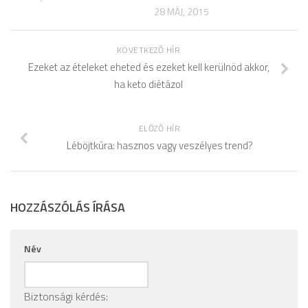
28 MÁJ, 2015
KÖVETKEZŐ HÍR
Ezeket az ételeket eheted és ezeket kell kerülnöd akkor,
ha keto diétázol
ELŐZŐ HÍR
Léböjtkúra: hasznos vagy veszélyes trend?
HOZZÁSZÓLÁS ÍRÁSA
Név
Biztonsági kérdés: