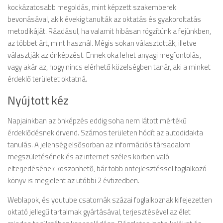
kockázatosabb megoldás, mint képzett szakemberek
bevonásával, akik évekig tanulták az oktatás és gyakoroltatás
metodikáját. Ráadásul, ha valamit hibásan rögzítünk a fejünkben,
az többet árt, mint használ. Mégis sokan választották, illetve
választják az önképzést. Ennek oka lehet anyagi megfontolás,
vagy akár az, hogy nincs elérhető közelségben tanár, aki a minket
érdeklő területet oktatná.
Nyújtott kéz
Napjainkban az önképzés eddig soha nem látott mértékű
érdeklődésnek örvend. Számos területen hódít az autodidakta
tanulás. A jelenség elsősorban az információs társadalom
megszületésének és az internet széles körben való
elterjedésének köszönhető, bár több önfejlesztéssel foglalkozó
könyv is megjelent az utóbbi 2 évtizedben.
Weblapok, és youtube csatornák százai foglalkoznak kifejezetten
oktató jellegű tartalmak gyártásával, terjesztésével az élet