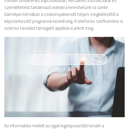
minden területéhez kapcsolódóan. Részletes instrukciókat és
szemléltetést tartalmazó videókra kereshetünk rá szinte
bármilyen témában a csokornyakkendő helyes megkötésétől a
képszerkesztő programok kezeléséig. A telefonos szoftverekre is
számos tanulást támogató applikáció jelent meg.
Az informatika mellett az egyik legnépszerűbb terület a