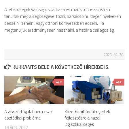
A lehetőségek valóságos tárháza és máris többszázezren
tanultak meg a segítségével főzni, barkácsolni, idegen nyelveken
beszélni, zenélni, vagy otthoni környezetben edzeni. Ha
megtanuljuk eredményesen használni, a határ a csillagos ég.
2023-02-28
KUKKANTS BELE A KÖVETKEZŐ HÍREKBE IS..
0
0
A visszértágulat nem csak
Közel 6 milliárdot nyertek
esztétikai probléma
fejlesztésre a hazai
logisztikai cégek
18 ÁPR, 2022