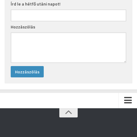
Írd le a hétfő utáni napot!
Hozzászólás
Kezdőlap
Archívum
Kapcsolat