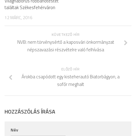
Világháborús robbanótestet
találtak Székesfehérváron
12 MÁRC, 2016
KÖVETKEZŐ HÍR
NVB: nem törvénysértő a kaposvári önkormányzat
népszavazási részvételre való felhívása
ELŐZŐ HÍR
Árokba csapódott egy kisteherautó Biatorbágyon, a
sofőr meghalt
HOZZÁSZÓLÁS ÍRÁSA
Név