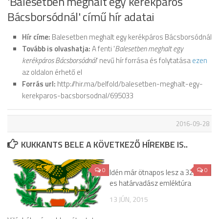
'Balesetben meghalt egy kerékpáros
Bácsborsódnál' című hír adatai
Hír címe:
Balesetben meghalt egy kerékpáros Bácsborsódnál
Tovább is olvashatja:
A fenti '
Balesetben meghalt egy
kerékpáros Bácsborsódnál
' nevű hír forrása és folytatása
ezen
az oldalon érhető el
Forrás url:
http://hir.ma/belfold/balesetben-meghalt-egy-
kerekparos-bacsborsodnal/695033
2016-09-28
KUKKANTS BELE A KÖVETKEZŐ HÍREKBE IS..
0
0
Idén már ötnapos lesz a 32-
es határvadász emléktúra
13 JÚN, 2015