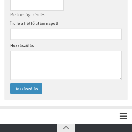
Biztonsági kérdés:
Írd le a hétfő utáni napot!
Hozzászólás
Kezdőlap