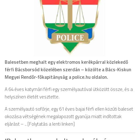
Balesetben meghalt egy elektromos kerékpárral közlekedő
férfi Bácsborsód közelében szerdán – közölte a Bács-Kiskun
Megyei Rendőr-főkapitányság a police.hu oldalon.
A 64 éves katymári férfi egy személyautóval ütközött össze, és a
helyszínen életét vesztette.
A személyautó sofőrje, egy 61 éves bajai férfi ellen közúti baleset
okozása vétségének megalapozott gyanúja miatt indítottak
eljárást – .. [Folytatás a lenti linken]