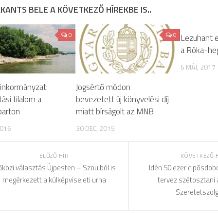
KANTS BELE A KÖVETKEZŐ HÍREKBE IS..
0
0
Lezuhant e
a Róka-he
6 MÁJ, 2017
önkormányzat:
Jogsértő módon
tási tilalom a
bevezetett új könyvelési díj
arton
miatt bírságolt az MNB
2016
30 DEC, 2015
ELŐZŐ HÍR
KÖVETKEZŐ 
őközi választás Újpesten – Szöulból is
Idén 50 ezer cipősdob
megérkezett a külképviseleti urna
tervez szétosztani 
Szeretetszolg