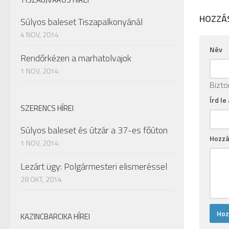
HOZZÁ
Súlyos baleset Tiszapalkonyánál
4 NOV, 2014
Név
Rendőrkézen a marhatolvajok
1 NOV, 2014
Bizto
Írd le
SZERENCS HÍREI
Súlyos baleset és útzár a 37-es főúton
Hozzá
1 NOV, 2014
Lezárt ügy: Polgármesteri elismeréssel
28 OKT, 2014
KAZINCBARCIKA HÍREI