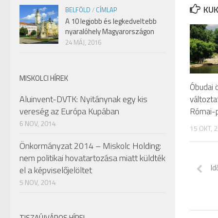
KUK
BELFÖLD
/
CÍMLAP
A 10 legjobb és legkedveltebb
nyaralóhely Magyarországon
24 MÁJ, 2016
MISKOLCI HÍREK
Óbudai 
Aluinvent-DVTK: Nyitánynak egy kis
változta
vereség az Európa Kupában
Római-p
6 NOV, 2014
15 OKT, 
Önkormányzat 2014 – Miskolc Holding:
nem politikai hovatartozása miatt küldték
Id
el a képviselőjelöltet
5 NOV, 2014
TISZAÚJVÁROS HÍREI