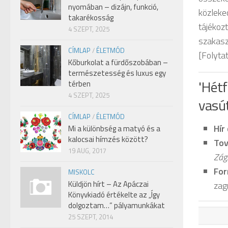
nyomában – dizájn, funkció,
közleke
takarékosság
tájékoz
4 SZEPT, 2025
szakaszo
CÍMLAP
/
ÉLETMÓD
[Folytat
Kőburkolat a fürdőszobában –
természetesség és luxus egy
'Hétf
térben
4 SZEPT, 2025
vasút
CÍMLAP
/
ÉLETMÓD
Hír
Mi a különbség a matyó és a
kalocsai hímzés között?
Tov
19 AUG, 2017
Zág
For
MISKOLC
Küldjön hírt – Az Apáczai
zag
Könyvkiadó értékelte az „Így
dolgoztam…” pályamunkákat
25 SZEPT, 2014