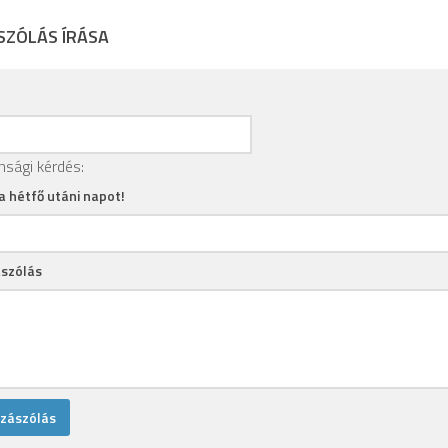
SZÓLÁS ÍRÁSA
nsági kérdés:
 a hétfő utáni napot!
szólás