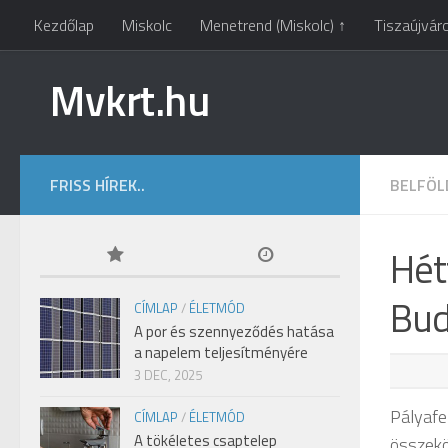
Kezdőlap
Miskolc
Menetrend (Miskolc) ↑
Tiszaújvár
Mvkrt.hu
FRISS HÍREK..
BELFÖL
Hét
Bud
CÍMLAP
/
ÉLETMÓD
A por és szennyeződés hatása
a napelem teljesítményére
3 DEC, 2025
Pályafe
CÍMLAP
/
ÉLETMÓD
A tökéletes csaptelep
összekö