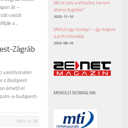
Mit ne önts a lefolyóba, ha nem
napon át –
akarsz dugulást?
vát vasúti
2025-11-10
tják a ..
Mitől jó egy házalap? – így dolgozik
a profi betonalap
2025-08-10
pest-Zágráb
áb vasútvonalon
ni a Budapest-
on érhető el
MISKOLCI SEOBAGLYAK
szulni-a-budapest-
2014-11-25