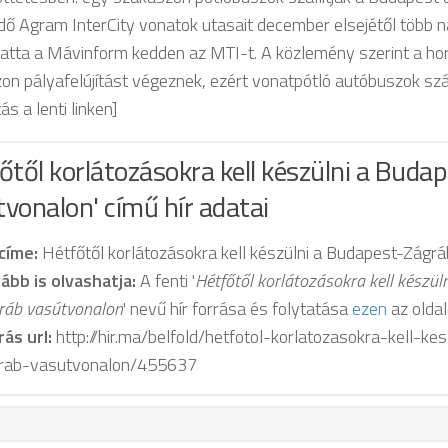
dő Agram InterCity vonatok utasait december elsejétől több 
tatta a Mávinform kedden az MTI-t. A közlemény szerint a hor
n pályafelújítást végeznek, ezért vonatpótló autóbuszok szállí
ás a lenti linken]
őtől korlátozásokra kell készülni a Buda
vonalon' című hír adatai
 címe:
Hétfőtől korlátozásokra kell készülni a Budapest-Zágr
ább is olvashatja:
A fenti '
Hétfőtől korlátozásokra kell készül
ráb vasútvonalon
' nevű hír forrása és folytatása
ezen
az oldal
rás url:
http://hir.ma/belfold/hetfotol-korlatozasokra-kell-ke
rab-vasutvonalon/455637