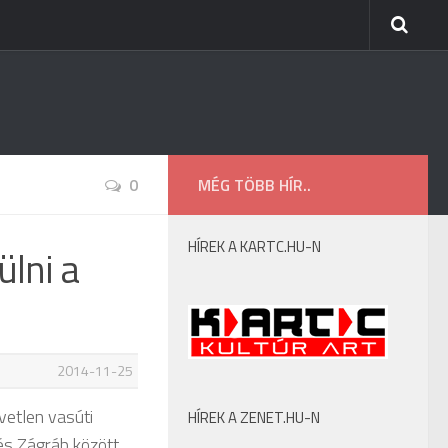
0
MÉG TÖBB HÍR..
HÍREK A KARTC.HU-N
ülni a
2014-11-25
vetlen vasúti
HÍREK A ZENET.HU-N
és Zágráb között