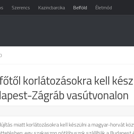
os
Szerencs
Kazincbarcika
Belföld
Életmód
D
főtől korlátozásokra kell kész
apest-Zágráb vasútvonalon
lújítás miatt korlátozásokra kell készülni a magyar-horvát köz
ttetésben: egy szakaszon pótlóbuszok szállítják a Budapest 