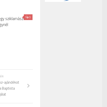
0
gy sziklamászó
gynél
HÍR
oz-ajándékot
a Baptista
álat