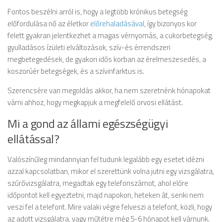
Fontos beszélni arról is, hogy a legtöbb krónikus betegség
előfordulása nő az életkor
előrehaladásával
, így bizonyos kor
felett gyakran jelentkezhet a magas vérnyomás, a cukorbetegség,
gyulladásos ízületi elváltozások, szív-és érrendszeri
megbetegedések, de gyakori idős korban az érelmeszesedés, a
koszorúér betegségek, és a szívinfarktus is.
Szerencsére van megoldás akkor, ha nem szeretnénk hónapokat
várni ahhoz, hogy megkapjuk a megfelelő orvosi ellátást.
Mi a gond az állami egészségügyi
ellátással?
Valószínűleg mindannyian fel tudunk legalább egy esetet idézni
azzal kapcsolatban, mikor el szerettünk volna jutni egy vizsgálatra,
szűrővizsgálatra, megadtak egy telefonszámot, ahol előre
időpontot kell egyeztetni, majd napokon, heteken át, senki nem
veszi fel a telefont. Mire valaki végre felveszi a telefont, közli, hogy
az adott vizsgálatra, vagy műtétre még 5-6 hónapot kell várnunk.