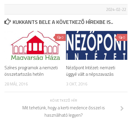
2024-02-22
KUKKANTS BELE A KÖVETKEZŐ HÍREKBE IS..
0
0
Színes programok a nemzeti
Nézőpont Intézet: nemzeti
összetartozás hetén
üggyé vált a népszavazás
28 MÁJ, 2016
3 OKT, 2016
KÖVETKEZŐ HÍR
Mit tehetünk, hogy a kerti medence ősszel is
használható legyen?