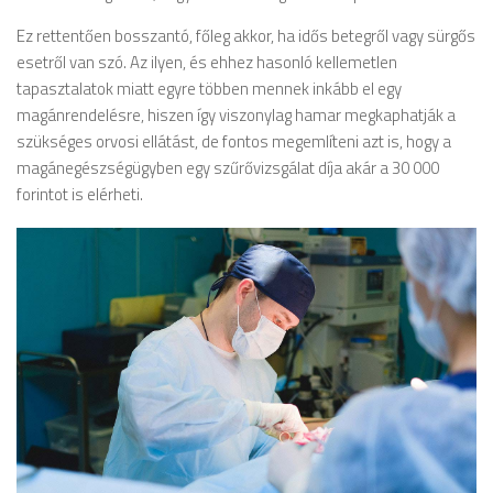
Ez rettentően bosszantó, főleg akkor, ha idős betegről vagy sürgős
esetről van szó. Az ilyen, és ehhez hasonló kellemetlen
tapasztalatok miatt egyre többen mennek inkább el egy
magánrendelésre, hiszen így viszonylag hamar megkaphatják a
szükséges orvosi ellátást, de fontos megemlíteni azt is, hogy a
magánegészségügyben egy szűrővizsgálat díja akár a 30 000
forintot is elérheti.