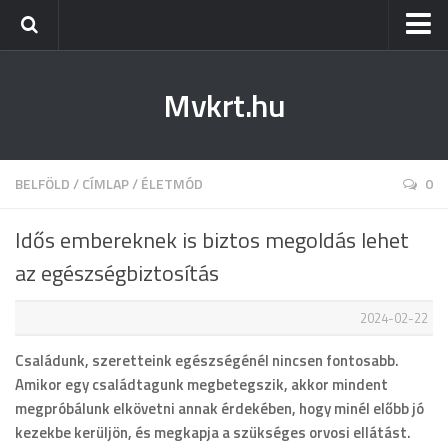
Kezdőlap
Mvkrt.hu
Miskolc
Menetrend (Miskolc) ↑
Tiszaújváros
BELFÖLD
/
CÍMLAP
/
ÉLETMÓD
0
Szerencs
Idős embereknek is biztos megoldás lehet
Kazincbarcika
az egészségbiztosítás
Belföld
2024-02-22
Életmód
Családunk, szeretteink egészségénél nincsen fontosabb.
Amikor egy családtagunk megbetegszik, akkor mindent
megpróbálunk elkövetni annak érdekében, hogy minél előbb jó
kezekbe kerüljön, és megkapja a szükséges orvosi ellátást.