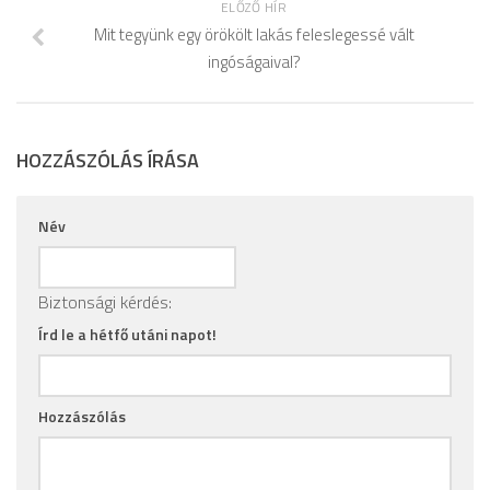
ELŐZŐ HÍR
Mit tegyünk egy örökölt lakás feleslegessé vált
ingóságaival?
HOZZÁSZÓLÁS ÍRÁSA
Név
Biztonsági kérdés:
Írd le a hétfő utáni napot!
Hozzászólás