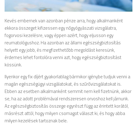
Kevés embernek van azonban pénze arra, hogy alkalmanként
ekkora összeget kifizessen egy nőgyógyászati vizsgálatra,
fogorvosi kezelésre, vagy éppen azért, hogy eljusson egy
reumatológushoz. Ha azonban az állami egészségbiztosítás
helyett egy jobb, és megfizethetőbb megoldást keresünk,
érdemes lehet fontolóra venni azt, hogy egészségbiztosítást
kössünk.
Ilyenkor egy fix díjért gyakorlatilag bármikor igénybe tudjuk venni a
magán egészségügyi vizsgálatokat, és szűrővizsgálatokat is.
Ebben az esetben alkalmanként semmit nem kell fizetnünk, akkor
se, ha az adott problémával rendszeresen orvoshoz kell járnunk.
Az egészségbiztosítás összege egyrészt függ az érintett korától,
másrészt attól, hogy milyen csomagot választ ki, és hogy abba
milyen kezelések tartoznak bele.