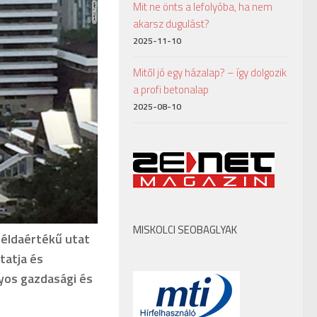
Mit ne önts a lefolyóba, ha nem
akarsz dugulást?
2025-11-10
Mitől jó egy házalap? – így dolgozik
a profi betonalap
2025-08-10
MISKOLCI SEOBAGLYAK
példaértékű utat
tatja és
nyos gazdasági és