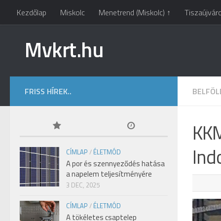
Kezdőlap
Miskolc
Menetrend (Miskolc) ↑
Tiszaújvár
Mvkrt.hu
FRISS HÍREK..
BELFÖL
KKM
Ind
CÍMLAP
/
ÉLETMÓD
A por és szennyeződés hatása
a napelem teljesítményére
3 DEC, 2025
CÍMLAP
/
ÉLETMÓD
A tökéletes csaptelep