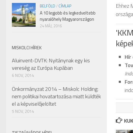
Ehhez M
BELFÖLD
/
CÍMLAP
A 10 legjobb és legkedveltebb
országa
nyaralóhely Magyarországon
24 MÁJ, 2016
'KKM
képek
MISKOLCI HÍREK
Hír
Aluinvent-DVTK: Nyitánynak egy kis
Tov
vereség az Európa Kupában
Ind
6 NOV, 2014
For
Önkormányzat 2014 – Miskolc Holding:
ind
nem politikai hovatartozása miatt küldték
el a képviselőjelöltet
5 NOV, 2014
KUK
TISZAÚJVÁROS HÍREI