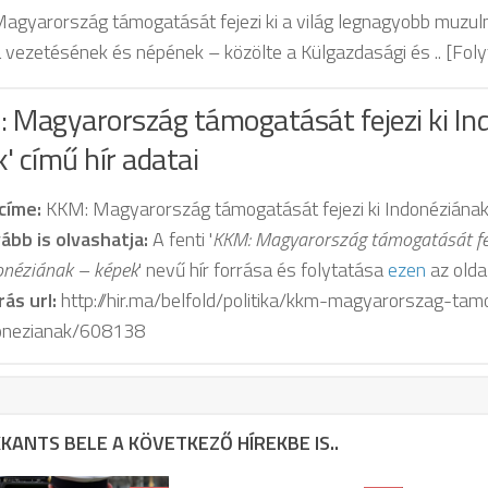
agyarország támogatását fejezi ki a világ legnagyobb muzu
 vezetésének és népének – közölte a Külgazdasági és .. [Folyta
: Magyarország támogatását fejezi ki In
' című hír adatai
 címe:
KKM: Magyarország támogatását fejezi ki Indonéziának
ább is olvashatja:
A fenti '
KKM: Magyarország támogatását fej
onéziának – képek
' nevű hír forrása és folytatása
ezen
az olda
rás url:
http://hir.ma/belfold/politika/kkm-magyarorszag-tamo
onezianak/608138
KANTS BELE A KÖVETKEZŐ HÍREKBE IS..