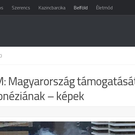
os
Szerencs
Kazincbarcika
Belföld
Életmód
D
: Magyarország támogatását 
onéziának – képek