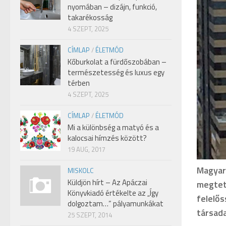
nyomában – dizájn, funkció,
takarékosság
4 SZEPT, 2025
CÍMLAP
/
ÉLETMÓD
Kőburkolat a fürdőszobában –
természetesség és luxus egy
térben
4 SZEPT, 2025
CÍMLAP
/
ÉLETMÓD
Mi a különbség a matyó és a
kalocsai hímzés között?
19 AUG, 2017
Magyar
MISKOLC
Küldjön hírt – Az Apáczai
megtett
Könyvkiadó értékelte az „Így
felelős
dolgoztam…” pályamunkákat
társad
25 SZEPT, 2014