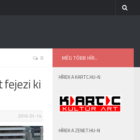
0
MÉG TÖBB HÍR..
HÍREK A KARTC.HU-N
fejezi ki
2016-01-14
HÍREK A ZENET.HU-N