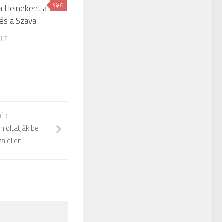
0
a Heinekent a
és a Szava
017
HÍR
 oltatják be
a ellen