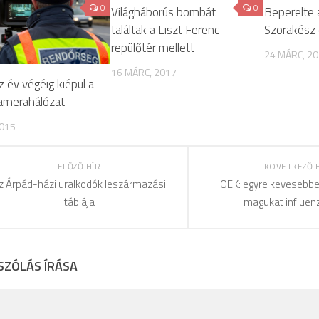
0
0
Világháborús bombát
Beperelte 
találtak a Liszt Ferenc-
Szorakész 
repülőtér mellett
24 MÁRC, 2
16 MÁRC, 2017
 év végéig kiépül a
kamerahálózat
2015
ELŐZŐ HÍR
KÖVETKEZŐ 
z Árpád-házi uralkodók leszármazási
OEK: egyre kevesebben
táblája
magukat influenz
SZÓLÁS ÍRÁSA