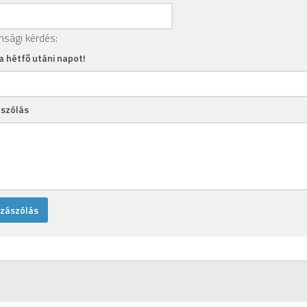
nsági kérdés:
 a hétfő utáni napot!
szólás