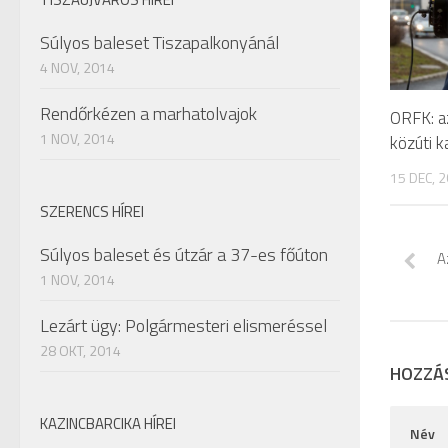
Súlyos baleset Tiszapalkonyánál
4 NOV, 2014
Rendőrkézen a marhatolvajok
ORFK: az
1 NOV, 2014
közúti 
15 DEC, 
SZERENCS HÍREI
Súlyos baleset és útzár a 37-es főúton
A
1 NOV, 2014
Lezárt ügy: Polgármesteri elismeréssel
28 OKT, 2014
HOZZÁ
KAZINCBARCIKA HÍREI
Név