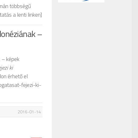
lmán többségű
tás a lenti linken]
donéziának –
 – képek
ezi ki
lon érhető el
gatasat-fejezi-ki-
2016-01-14