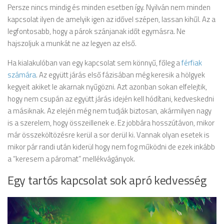
Persze nincs mindig és minden esetben így. Nyilván nem minden
kapcsolat ilyen de amelyik igen az idővel szépen, lassan kihűl. Az a
legfontosabb, hogy a párok szánjanak időt egymásra. Ne
hajszoljuk a munkát ne az legyen az első.
Ha kialakulóban van egy kapcsolat sem könnyű, főleg a
férfiak
számára
. Az együtt járás első fázisában még keresik a hölgyek
kegyeit akiket le akarnak nyűgözni. Azt azonban sokan elfelejtik,
hogy nem csupán az együtt járás idején kell hódítani, kedveskedni
a másiknak. Az elején még nem tudják biztosan, akármilyen nagy
is a szerelem, hogy összeillenek e. Ez jobbára hosszútávon, mikor
már összeköltözésre kerül a sor derül ki. Vannak olyan esetek is
mikor pár randi után kiderül hogy nem fog működni de ezek inkább
a “keresem a páromat” mellékvágányok.
Egy tartós kapcsolat sok apró kedvesség