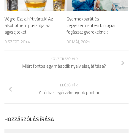
Végre! Ezt a hírt vártuk! Az
Gyermekbarát és
alkohol nem pusztítja az
vegyszermentes: biológiai
agysejteket!
fogászat gyerekeknek
9 SZEPT, 2014
30 MÁJ, 2025
KÖVETKEZŐ HÍR
Miért fontos egy második nyelv elsajátítása?
ELŐZŐ HÍR
A férfiak legérzékenyebb pontjai
HOZZÁSZÓLÁS ÍRÁSA