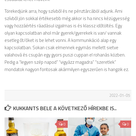
Törekedjünk arra, hogy szívből és ne pénztárcából adjunk. Ami
szívből jön sokkal értékesebb még akkor is ha nincs kézügyesség
vagy hozzáértés ráadásul izgalmas is és klassz időtöltés. Egy
olyan kapcsolatban ahol már gyerek/gyerekek is van/ vannak
esetleg őt/őket is be lehet vonni. A kommunikáció alap egy
kapcsolatban. Sokan csak elmennek egymás mellett sietve
valahová és csupán egy gyors puszi cuppan el rohanás közben.
Pedig a “legyen szép napod” “vigyázz magadra” “szeretlek”
mondatok nagyon fontosak akármilyen egyszerűen is hangzik ez.
2022-01-05
KUKKANTS BELE A KÖVETKEZŐ HÍREKBE IS..
0
0