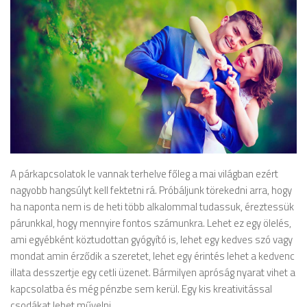
A párkapcsolatok le vannak terhelve főleg a mai világban ezért
nagyobb hangsúlyt kell fektetni rá. Próbáljunk törekedni arra, hogy
ha naponta nem is de heti több alkalommal tudassuk, éreztessük
párunkkal, hogy mennyire fontos számunkra. Lehet ez egy ölelés,
ami egyébként köztudottan gyógyító is, lehet egy kedves szó vagy
mondat amin érződik a szeretet, lehet egy érintés lehet a kedvenc
illata desszertje egy cetli üzenet. Bármilyen apróság nyarat vihet a
kapcsolatba és még pénzbe sem kerül. Egy kis kreativitással
csodákat lehet művelni.