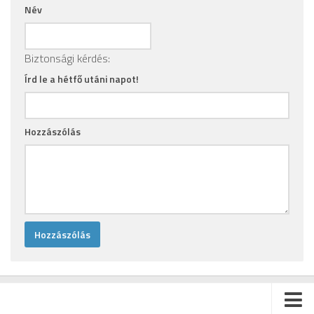
Név
Biztonsági kérdés:
Írd le a hétfő utáni napot!
Hozzászólás