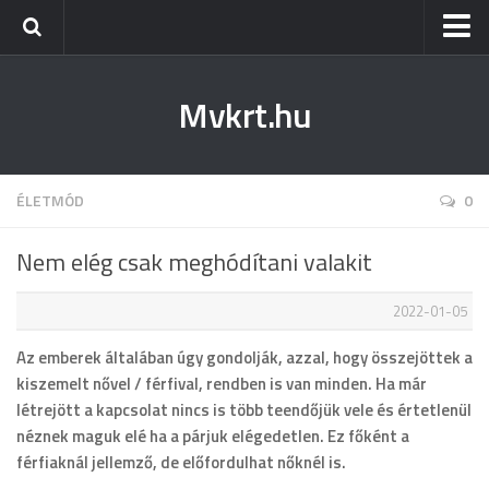
Kezdőlap
Mvkrt.hu
Miskolc
Menetrend (Miskolc) ↑
Tiszaújváros
ÉLETMÓD
0
Szerencs
Nem elég csak meghódítani valakit
Kazincbarcika
2022-01-05
Belföld
Az emberek általában úgy gondolják, azzal, hogy összejöttek a
Életmód
kiszemelt nővel / férfival, rendben is van minden. Ha már
létrejött a kapcsolat nincs is több teendőjük vele és értetlenül
néznek maguk elé ha a párjuk elégedetlen. Ez főként a
férfiaknál jellemző, de előfordulhat nőknél is.