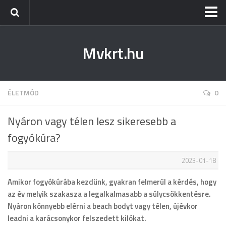
Kezdőlap
Mvkrt.hu
Miskolc
Menetrend (Miskolc) ↑
Tiszaújváros
ÉLETMÓD
0
Szerencs
Nyáron vagy télen lesz sikeresebb a
Kazincbarcika
fogyókúra?
Belföld
2023-01-18
Életmód
Amikor fogyókúrába kezdünk, gyakran felmerül a kérdés, hogy
az év melyik szakasza a legalkalmasabb a súlycsökkentésre.
Nyáron könnyebb elérni a beach bodyt vagy télen, újévkor
leadni a karácsonykor felszedett kilókat.