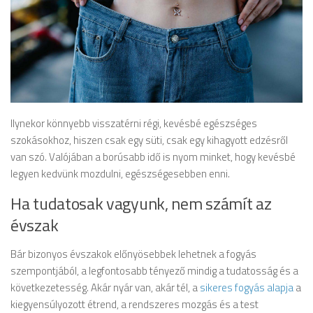
Ilynekor könnyebb visszatérni régi, kevésbé egészséges
szokásokhoz, hiszen csak egy süti, csak egy kihagyott edzésről
van szó. Valójában a borúsabb idő is nyom minket, hogy kevésbé
legyen kedvünk mozdulni, egészségesebben enni.
Ha tudatosak vagyunk, nem számít az
évszak
Bár bizonyos évszakok előnyösebbek lehetnek a fogyás
szempontjából, a legfontosabb tényező mindig a tudatosság és a
következetesség. Akár nyár van, akár tél, a
sikeres fogyás alapja
a
kiegyensúlyozott étrend, a rendszeres mozgás és a test