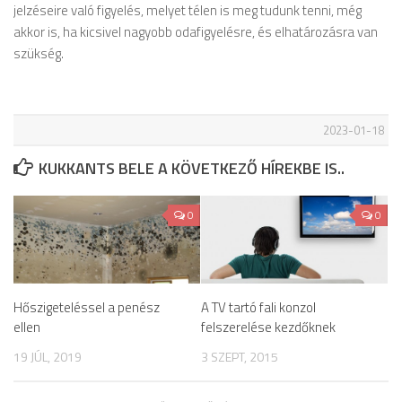
jelzéseire való figyelés, melyet télen is meg tudunk tenni, még
akkor is, ha kicsivel nagyobb odafigyelésre, és elhatározásra van
szükség.
2023-01-18
KUKKANTS BELE A KÖVETKEZŐ HÍREKBE IS..
0
0
Hőszigeteléssel a penész
A TV tartó fali konzol
ellen
felszerelése kezdőknek
19 JÚL, 2019
3 SZEPT, 2015