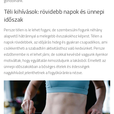
gondolnánk.
Téli kihívások: rövidebb napok és ünnepi
időszak
Persze télen is le lehet fogyni, de szembesülni fogunk néhány
alapvető hátránnyal a melegebb évszakokhoz képest. Télen a
napok rövidebbek, az időjárás hideg és gyakran csapadékos, ami
csökkentheti a szabadtéri aktivitásthoz való kedvünket. Persze
edzőterembe is el lehet járni, de sokkal kevésbé vagyunk ilyenkor
motiváltak, hogy egyáltalán kimozduljunk a lakásból. Emellett az
ünnepi időszakokban a bőséges ételek és édességek
nagykihívást jelenthetnek a fogyókúránkra nézve.