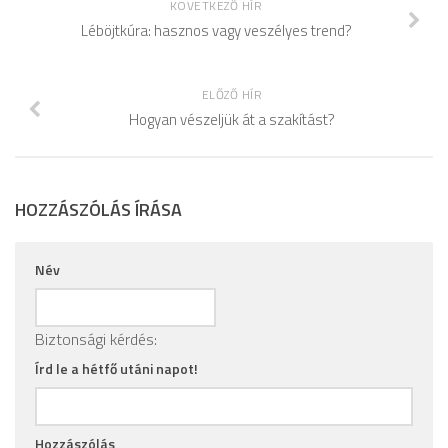
KÖVETKEZŐ HÍR
Léböjtkúra: hasznos vagy veszélyes trend?
ELŐZŐ HÍR
Hogyan vészeljük át a szakítást?
HOZZÁSZÓLÁS ÍRÁSA
Név
Biztonsági kérdés:
Írd le a hétfő utáni napot!
Hozzászólás