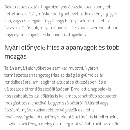
Sokan tapasztalják, hogy bizonyos évszakokban könnyebb
betartani a diétát, máskor pedig nehezebb, de ez tényleg így is
van, vagy csak egyénifüggő, hogy befolyásolnak minket az
évszakok? Lássuk, milyen tényezők játszanak szerepet abban,
hogy nyáron vagy télen könnyebb a fogyókúra!
Nyári előnyök: friss alapanyagok és több
mozgás
Talán a nyári előnyöket be sem kell mutatni. Nyáron
természetesen rengeteg friss zöldség és gyümölcs áll
rendelkezésre, ami segíthet a tudatos étkezésben, és a
változatos étrend összeállításában. Emellett a nappalok is
hosszabbak, és az időjárás is kellemes, tehát több szabadtéri
mozgást tesz lehetővé. Legyen szó sétáról, futásról vagy
úszásról, nyáron szívesebben végezzük ezeket a
tevékenységeket. A napfény serkentő hatását is ki kell emelni,
hiszen a sok fény, a meleg és meleg motiválóbb, mint azt elsőre