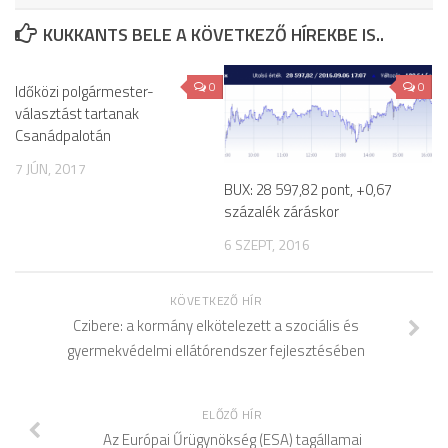
KUKKANTS BELE A KÖVETKEZŐ HÍREKBE IS..
0
0
Időközi polgármester-
választást tartanak
Csanádpalotán
7 JÚN, 2017
BUX: 28 597,82 pont, +0,67
százalék záráskor
6 SZEPT, 2016
KÖVETKEZŐ HÍR
Czibere: a kormány elkötelezett a szociális és
gyermekvédelmi ellátórendszer fejlesztésében
ELŐZŐ HÍR
Az Európai Űrügynökség (ESA) tagállamai