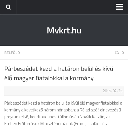
Kezdőlap
Mvkrt.hu
Miskolc
Menetrend (Miskolc) ↑
Tiszaújváros
BELFÖLD
0
Szerencs
Párbeszédet kezd a határon belül és kívül
Kazincbarcika
élő magyar fiatalokkal a kormány
Belföld
2015-02-25
Életmód
Párbeszédet kezd a határon belül és kívül élő magyar fiatalokkal a
kormány a következő három hónapban; a Rólad szól! elnevezésű
program első, keddi budapesti állomásán Novák Katalin, az
Emberi Erőforrások Minisztériumának (Emmi) család- és