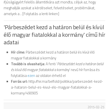
ifjúságügyért felelős államtitkára azt mondta, céljuk az, hogy
meghallják azokat a kérdéseket, felvetéseket, problémákat,
amelyek a .. [Folytatás a lenti linken]
'Párbeszédet kezd a határon belül és kívül
élő magyar fiatalokkal a kormány' című hír
adatai
Hír címe:
Párbeszédet kezd a határon belül és kívül élő
magyar fiatalokkal a kormány
Tovább is olvashatja:
A fenti '
Párbeszédet kezd a határon belül
és kívül élő magyar fiatalokkal a kormány
' nevű hír forrása és
folytatása
ezen
az oldalon érhető el
Forrás url:
http://hir.ma/belfold/politika/parbeszedet-kezd-
a-hataron-belul-es-kivul-elo-magyar-fiatalokkal-a-
kormany/490905
2015-02-25