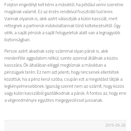
Folyton engedélyt kell kérni a másiktól, ha például venni szeretne
magának valamit. Ez az érzés rendkívül frusztráló tud lenni.
Vannak olyanok is, akik azért választják a külön kasszát, mert
rettegnek a partnerük indokolatlannak tűnő költekezésétől. Úgy
vélik, a saját pénzük a saját felügyeletük alatt van a legnagyobb
biztonságban.
Persze azért akadnak szép számmal olyan párok is, akik
mindenféle aggodalom nélkül, szinte azonnal átállnak a közös
kasszára. Ők általában eléggé megbíznak a másikban a
pénzügyek terén. Ez nem azt jelenti, hogy nincsenek ellentétek
közöttük, ha a pénz kerül szóba, csupán ezt a megoldást látják a
legkényelmesebbnek. Igazság szerint nem az számít, hogy közös
vagy külön kasszából gazdálkodnak a párok. A fontos az, hogy erre
a végeredményre együttes megegyezéssel jussanak.
2019-09-28