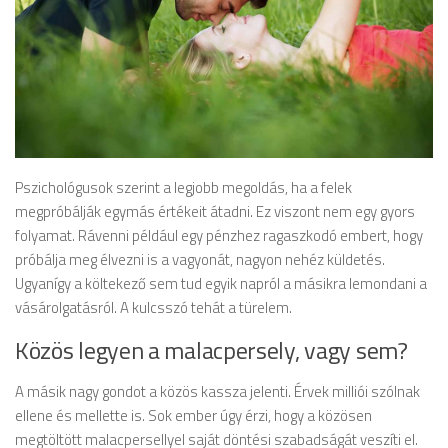
Pszichológusok szerint a legjobb megoldás, ha a felek
megpróbálják egymás értékeit átadni. Ez viszont nem egy gyors
folyamat. Rávenni például egy pénzhez ragaszkodó embert, hogy
próbálja meg élvezni is a vagyonát, nagyon nehéz küldetés.
Ugyanígy a költekező sem tud egyik napról a másikra lemondani a
vásárolgatásról. A kulcsszó tehát a türelem.
Közös legyen a malacpersely, vagy sem?
A másik nagy gondot a közös kassza jelenti. Érvek milliói szólnak
ellene és mellette is. Sok ember úgy érzi, hogy a közösen
megtöltött malacpersellyel saját döntési szabadságát veszíti el.