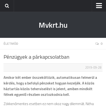
Kezdőlap
Mvkrt.hu
Miskolc
Menetrend (Miskolc) ↑
Tiszaújváros
ÉLETMÓD
0
Szerencs
Pénzügyek a párkapcsolatban
Kazincbarcika
2019-09-28
Belföld
Amikor két ember összeköltözik, automatikusan felmerül a
Életmód
kérdés, hogy a befolyó pénzeket hogyan kezeljék. A közös
háztartás közös teherviselést is jelent, amiben mindkét
félnek egyenlő részben osztozkodnia kell.
Zökkenőmentes esetben ez nem okoz nagy dilemmát. Néha