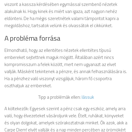
viszont a kassza kérdésében egymással szembenő nézetek
alakulnak ki. Hogy kinek és miért van igaza, azt nagyon nehéz
eldönteni. De ha mégis szeretnétek valami támpontot kapni a
megoldáshoz, tartsatok velünk és olvassátok el cikkünket.
A probléma forrása
Elmondható, hogy az ellentétes nézetek ellentétes típusú
embereket sejtettnek maguk mögött. Általában azért nincs
kompromisszum a felek között, mert nem ugyanazt az elvet
vallják. Másként tekintenek a pénzre, és annak felhasználására is.
Ha a pénzhez való viszonyt vizsgáljuk, három fő csoportra
oszthatjuk az embereket.
Tipp a problémák ellen:
lássuk
A költekezők: Egyesek szerint a pénz csak egy eszköz, amely arra
való, hogy élvezeteket vásároljunk vele. Ételt, ruhákat, könyveket
és olyan dolgokat, amelyek szórakoztatnak minket. Ők azok, akik a
Carpe Diem! elvét vallják és a nap minden percében az örömökért