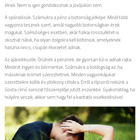
élnek. Nem is igen gondolkoznak a jövőjükön sem.
A spórolósok: Számukra a pénz a biztonság jelképe. Minél több
vagyonra tesznek szert, annál nagyobb biztonságban érzik
magukat. Szélsőséges esetben, akár fizikai rosszullétet is
okozhat náluk, ha olyan dolgokra kell költeniük, amelyeknek
haszna nincs, csupán élvezetet adnak.
Az ajándékozók: Örülnek a pénznek, de gyorsan túl is adnak rajta.
Mindezt ingyen és bérmentve. Számukra a boldogság az, ha
másoknak örömet szerezhetnek. Minden vagyonkájukat
szeretteikre költik és jótékony célokra. Erről a típusról nekünk a
Gösta című sorozat főszereplője jutott eszünkbe. Gyakorlatilag, ha
hülyére veszik, akkor sem hagy fel a karitatív viselkedésével.