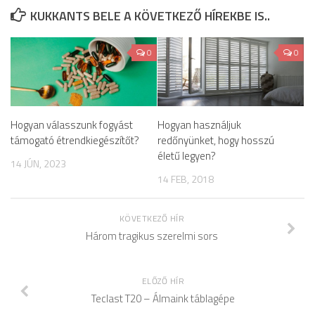
KUKKANTS BELE A KÖVETKEZŐ HÍREKBE IS..
0
0
Hogyan válasszunk fogyást
Hogyan használjuk
támogató étrendkiegészítőt?
redőnyünket, hogy hosszú
életű legyen?
14 JÚN, 2023
14 FEB, 2018
KÖVETKEZŐ HÍR
Három tragikus szerelmi sors
ELŐZŐ HÍR
Teclast T20 – Álmaink táblagépe