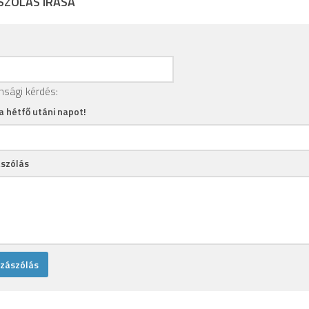
SZÓLÁS ÍRÁSA
nsági kérdés:
 a hétfő utáni napot!
szólás