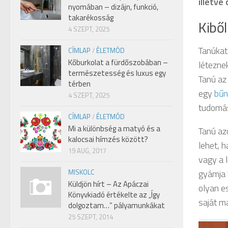
illetve
nyomában – dizájn, funkció,
takarékosság
Kiből
4 SZEPT, 2025
Tanúkat
CÍMLAP
/
ÉLETMÓD
Kőburkolat a fürdőszobában –
léteznek
természetesség és luxus egy
Tanú az 
térben
egy
bűn
4 SZEPT, 2025
tudomás
CÍMLAP
/
ÉLETMÓD
Mi a különbség a matyó és a
Tanú az
kalocsai hímzés között?
lehet, 
19 AUG, 2017
vagy a 
MISKOLC
gyámja 
Küldjön hírt – Az Apáczai
olyan e
Könyvkiadó értékelte az „Így
saját m
dolgoztam…” pályamunkákat
25 SZEPT, 2014