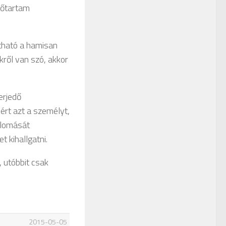
dőtartam
tható a hamisan
kről van szó, akkor
erjedő
rt azt a személyt,
llomását
t kihallgatni.
, utóbbit csak
2015-05-05