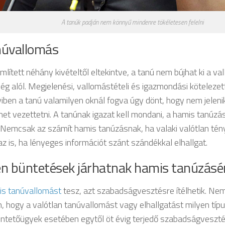
A tanúk padján nem könnyű mindenre tökéletesen felelni
núvallomás
mlített néhány kivételtől eltekintve, a tanú nem bújhat ki a va
ség alól. Megjelenési, vallomástételi és igazmondási köteleze
ben a tanú valamilyen oknál fogva úgy dönt, hogy nem jeleni
ehet vezettetni. A tanúnak igazat kell mondani, a hamis tanúzá
. Nemcsak az számít hamis tanúzásnak, ha valaki valótlan tény
z is, ha lényeges információt szánt szándékkal elhallgat.
en büntetések járhatnak hamis tanúzásé
is tanúvallomást
tesz, azt szabadságvesztésre ítélhetik. Ne
, hogy a valótlan tanúvallomást vagy elhallgatást milyen típ
ntetőügyek esetében egytől öt évig terjedő szabadságveszté