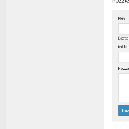
HOZZÁ
Név
Bizto
Írd le
Hozzá