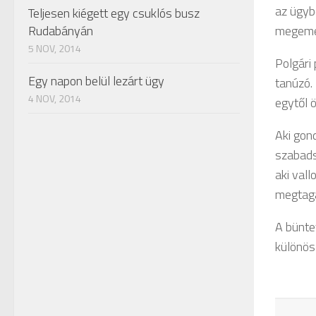
az ügyb
Teljesen kiégett egy csuklós busz
Rudabányán
megemel
5 NOV, 2014
Polgári
Egy napon belül lezárt ügy
tanúzó.
4 NOV, 2014
egytől 
Aki gon
szabads
aki val
megtagad
A büntet
különös