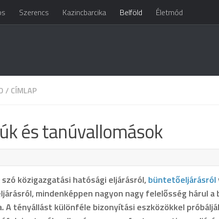
os
Szerencs
Kazincbarcika
Belföld
Életmód
D
/
CÍMLAP
úk és tanúvallomások
szó közigazgatási hatósági eljárásról,
büntetőeljárásról
ljárásról, mindenképpen nagyon nagy felelősség hárul a
. A tényállást különféle bizonyítási eszközökkel próbáljá