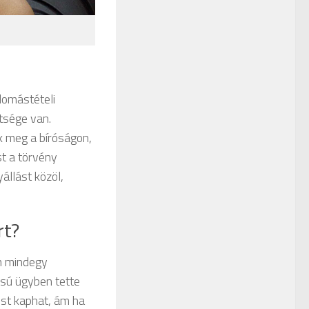
llomástételi
ttsége van.
k meg a bíróságon,
st a törvény
állást közöl,
rt?
m mindegy
usú ügyben tette
st kaphat, ám ha