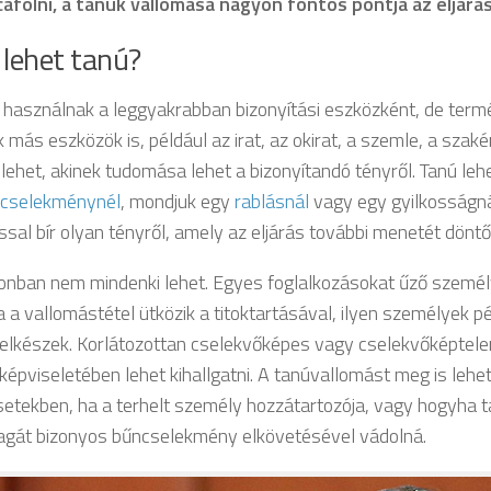
 cáfolni, a tanúk vallomása nagyon fontos pontja az eljárá
 lehet tanú?
 használnak a leggyakrabban bizonyítási eszközként, de ter
 más eszközök is, például az irat, az okirat, a szemle, a szak
lehet, akinek tudomása lehet a bizonyítandó tényről. Tanú lehe
cselekménynél
, mondjuk egy
rablásnál
vagy egy gyilkosságnál
sal bír olyan tényről, amely az eljárás további menetét döntő
onban nem mindenki lehet. Egyes foglalkozásokat űző szemé
ha a vallomástétel ütközik a titoktartásával, ilyen személyek 
lelkészek. Korlátozottan cselekvőképes vagy cselekvőképtele
képviseletében lehet kihallgatni. A tanúvallomást meg is lehet
setekben, ha a terhelt személy hozzátartozója, vagy hogyha 
agát bizonyos bűncselekmény elkövetésével vádolná.