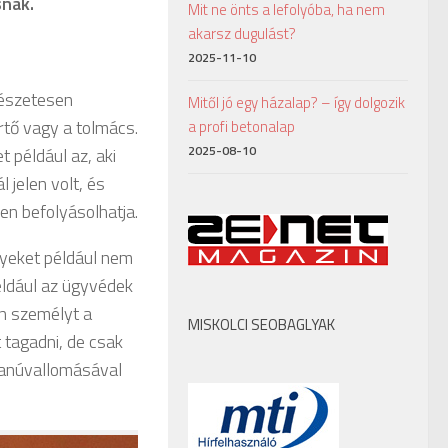
snak.
Mit ne önts a lefolyóba, ha nem
akarsz dugulást?
2025-11-10
mészetesen
Mitől jó egy házalap? – így dolgozik
értő vagy a tolmács.
a profi betonalap
2025-08-10
t például az, aki
 jelen volt, és
en befolyásolhatja.
lyeket például nem
például az ügyvédek
n személyt a
MISKOLCI SEOBAGLYAK
 tagadni, de csak
tanúvallomásával