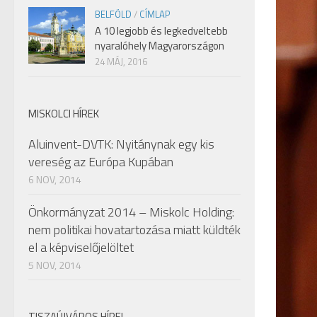
BELFÖLD
/
CÍMLAP
A 10 legjobb és legkedveltebb
nyaralóhely Magyarországon
24 MÁJ, 2016
MISKOLCI HÍREK
Aluinvent-DVTK: Nyitánynak egy kis
vereség az Európa Kupában
6 NOV, 2014
Önkormányzat 2014 – Miskolc Holding:
nem politikai hovatartozása miatt küldték
el a képviselőjelöltet
5 NOV, 2014
TISZAÚJVÁROS HÍREI