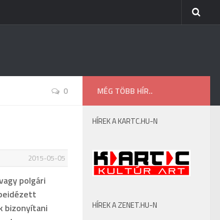
0
MÉG TÖBB HÍR..
HÍREK A KARTC.HU-N
2015-05-05
vagy polgári
 beidézett
HÍREK A ZENET.HU-N
k bizonyítani