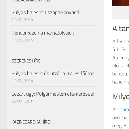
Súlyos baleset Tiszapalkonyánál
4 NOV, 2014
A ta
Rendőrkézen a marhatolvajok
1 NOV, 2014
A fent e
felelős
Amennyi
SZERENCS HÍREI
elő is l
Súlyos baleset és útzár a 37-es főúton
bünteti
1 NOV, 2014
hanem a
Lezárt ügy: Polgármesteri elismeréssel
Mily
28 OKT, 2014
Aki
ham
azonban
KAZINCBARCIKA HÍREI
meg. Bü