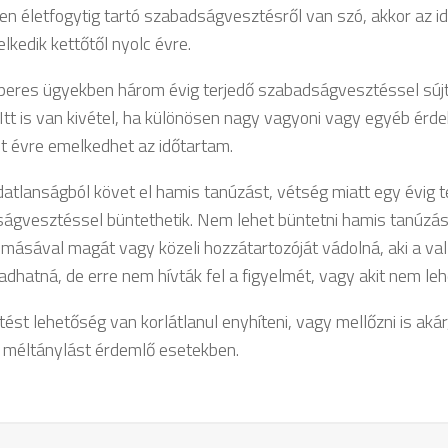
en életfogytig tartó szabadságvesztésről van szó, akkor az i
kedik kettőtől nyolc évre.
 peres ügyekben három évig terjedő szabadságvesztéssel súj
 Itt is van kivétel, ha különösen nagy vagyoni vagy egyéb érde
öt évre emelkedhet az időtartam.
datlanságból követ el hamis tanúzást, vétség miatt egy évig t
ágvesztéssel büntethetik. Nem lehet büntetni hamis tanúzásé
lomásával magát vagy közeli hozzátartozóját vádolná, aki a va
hatná, de erre nem hívták fel a figyelmét, vagy akit nem lehe
ést lehetőség van korlátlanul enyhíteni, vagy mellőzni is akár
 méltánylást érdemlő esetekben.