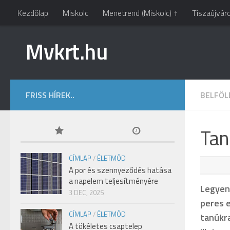
Kezdőlap
Miskolc
Menetrend (Miskolc) ↑
Tiszaújvár
Mvkrt.hu
FRISS HÍREK..
BELFÖL
Tan
CÍMLAP
/
ÉLETMÓD
A por és szennyeződés hatása
a napelem teljesítményére
Legyen 
3 DEC, 2025
peres e
CÍMLAP
/
ÉLETMÓD
tanúkra
A tökéletes csaptelep