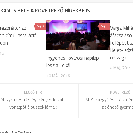
KANTS BELE A KÖVETKEZŐ HÍREKBE IS..
0
0
rezonátor az
Varga Mihál
 című installáció
áfacsalások
ldön
fellépést 
Kelet-Köz
015
országa
Ingyenes fővárosi napilap
lesz a Lokál
4 MÁJ, 2015
10 MÁJ, 2016
ELŐZŐ HÍR
KÖVETKEZŐ 
Nagykanizsa és Gyékényes között
MTA-közgyűlés – Akadém
vonatpótló buszok járnak
az éhező gyerm