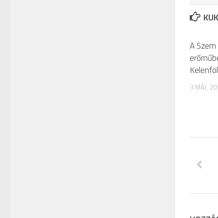
KUK
A Szem 
erőműben
Kelenfö
3 MÁJ, 2