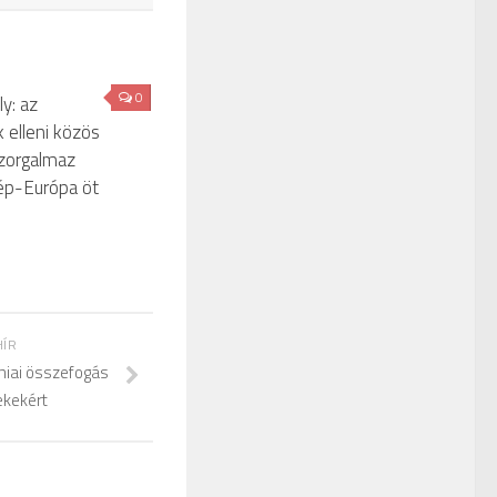
0
y: az
 elleni közös
szorgalmaz
ép-Európa öt
HÍR
iai összefogás
ekekért