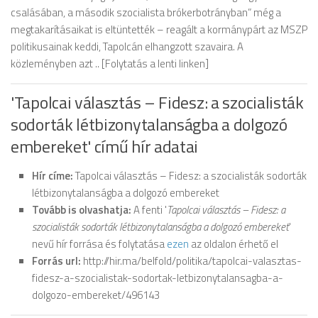
csalásában, a második szocialista brókerbotrányban” még a
megtakarításaikat is eltüntették – reagált a kormánypárt az MSZP
politikusainak keddi, Tapolcán elhangzott szavaira. A
közleményben azt .. [Folytatás a lenti linken]
'Tapolcai választás – Fidesz: a szocialisták
sodorták létbizonytalanságba a dolgozó
embereket' című hír adatai
Hír címe:
Tapolcai választás – Fidesz: a szocialisták sodorták
létbizonytalanságba a dolgozó embereket
Tovább is olvashatja:
A fenti '
Tapolcai választás – Fidesz: a
szocialisták sodorták létbizonytalanságba a dolgozó embereket
'
nevű hír forrása és folytatása
ezen
az oldalon érhető el
Forrás url:
http://hir.ma/belfold/politika/tapolcai-valasztas-
fidesz-a-szocialistak-sodortak-letbizonytalansagba-a-
dolgozo-embereket/496143