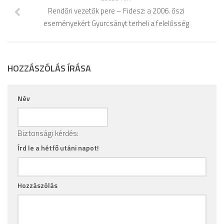
Rendőri vezetők pere – Fidesz: a 2006. őszi
eseményekért Gyurcsányt terheli a felelősség
HOZZÁSZÓLÁS ÍRÁSA
Név
Biztonsági kérdés:
Írd le a hétfő utáni napot!
Hozzászólás