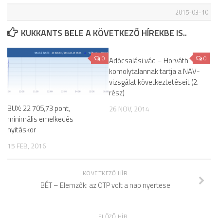
2015-03-10
KUKKANTS BELE A KÖVETKEZŐ HÍREKBE IS..
0
0
Adócsalási vád – Horváth
komolytalannak tartja a NAV-
vizsgálat következtetéseit (2.
rész)
BUX: 22 705,73 pont,
26 NOV, 2014
minimális emelkedés
nyitáskor
15 FEB, 2016
KÖVETKEZŐ HÍR
BÉT – Elemzők: az OTP volt a nap nyertese
ELŐZŐ HÍR