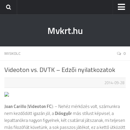
Kezdőlap
Mvkrt.hu
Miskolc
Menetrend (Miskolc) ↑
Tiszaújváros
MISKOLC
0
Szerencs
Videoton vs. DVTK – Edzői nyilatkozatok
Kazincbarcika
2014-09-28
Belföld
Életmód
Joan Carillo
(
Videoton FC
): – Nehéz mérkőzés volt, számunkra
nem kezdődött igazán jól, a
Diósgyőr
más stílust képvisel, a
lepattanókra nagyon figyelnek, két csatárral játszanak, mi teljesen
más filozófiát követünk, a sok passzos játékot, ez a kettő ütközött