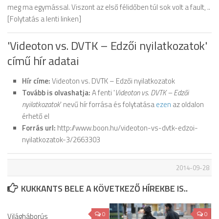
meg ma egymással. Viszont az első félidőben túl sok volt a fault, ..
[Folytatás a lenti linken]
'Videoton vs. DVTK – Edzői nyilatkozatok'
című hír adatai
Hír címe:
Videoton vs. DVTK – Edzői nyilatkozatok
Tovább is olvashatja:
A fenti '
Videoton vs. DVTK – Edzői
nyilatkozatok
' nevű hír forrása és folytatása
ezen
az oldalon
érhető el
Forrás url:
http://www.boon.hu/videoton-vs-dvtk-edzoi-
nyilatkozatok-3/2663303
2014-09-28
KUKKANTS BELE A KÖVETKEZŐ HÍREKBE IS..
0
0
Világháborús