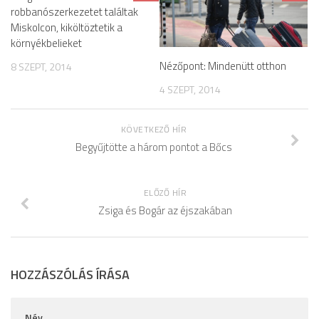
robbanószerkezetet találtak
Miskolcon, kiköltöztetik a
környékbelieket
Nézőpont: Mindenütt otthon
8 SZEPT, 2014
4 SZEPT, 2014
KÖVETKEZŐ HÍR
Begyűjtötte a három pontot a Bőcs
ELŐZŐ HÍR
Zsiga és Bogár az éjszakában
HOZZÁSZÓLÁS ÍRÁSA
Név