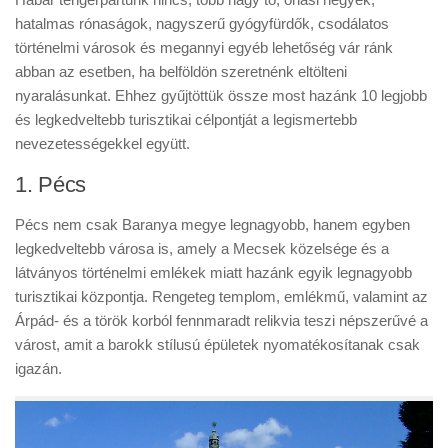
hatalmas rónaságok, nagyszerű gyógyfürdők, csodálatos
történelmi városok és megannyi egyéb lehetőség vár ránk
abban az esetben, ha belföldön szeretnénk eltölteni
nyaralásunkat. Ehhez gyűjtöttük össze most hazánk 10 legjobb
és legkedveltebb turisztikai célpontját a legismertebb
nevezetességekkel együtt.
1. Pécs
Pécs nem csak Baranya megye legnagyobb, hanem egyben
legkedveltebb városa is, amely a Mecsek közelsége és a
látványos történelmi emlékek miatt hazánk egyik legnagyobb
turisztikai központja. Rengeteg templom, emlékmű, valamint az
Árpád- és a török korból fennmaradt relikvia teszi népszerűvé a
várost, amit a barokk stílusú épületek nyomatékosítanak csak
igazán.