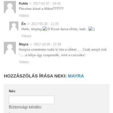
Kukta
2017-01-07 - 19:42
Pécshez közel a Mátra??????
Válasz
Én
2017-05-30 - 11:33
Hehh, tényleg
Kissé durva elírás, baki..
Válasz
Mayra
2017-10-30 - 17:49
Annyira szeretném tudni ki írta a cikket….. Csak annyit írok
“…..a hülye úgy szaporodik, mint a csicsóka”
Válasz
HOZZÁSZÓLÁS ÍRÁSA NEKI:
MAYRA
Név
Biztonsági kérdés: