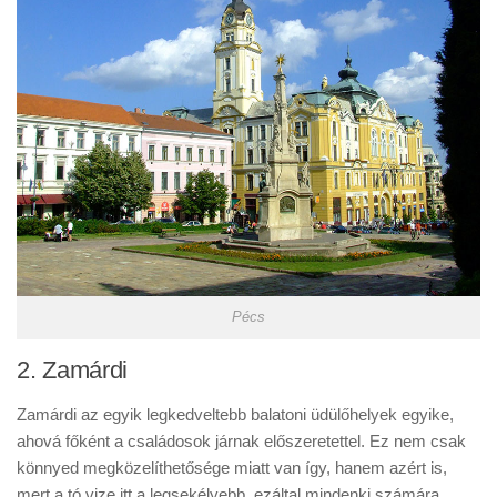
Pécs
2. Zamárdi
Zamárdi az egyik legkedveltebb balatoni üdülőhelyek egyike,
ahová főként a családosok járnak előszeretettel. Ez nem csak
könnyed megközelíthetősége miatt van így, hanem azért is,
mert a tó vize itt a legsekélyebb, ezáltal mindenki számára