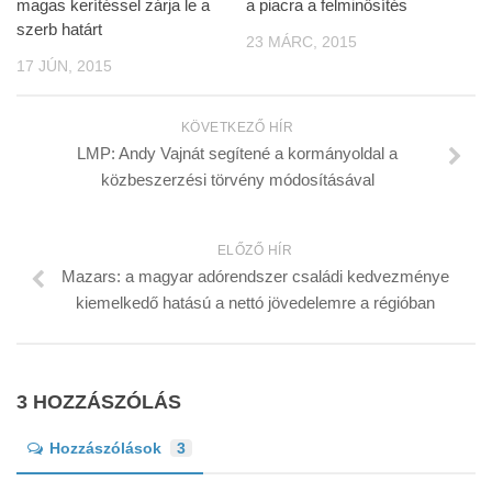
magas kerítéssel zárja le a
a piacra a felminősítés
szerb határt
23 MÁRC, 2015
17 JÚN, 2015
KÖVETKEZŐ HÍR
LMP: Andy Vajnát segítené a kormányoldal a
közbeszerzési törvény módosításával
ELŐZŐ HÍR
Mazars: a magyar adórendszer családi kedvezménye
kiemelkedő hatású a nettó jövedelemre a régióban
3 HOZZÁSZÓLÁS
Hozzászólások
3