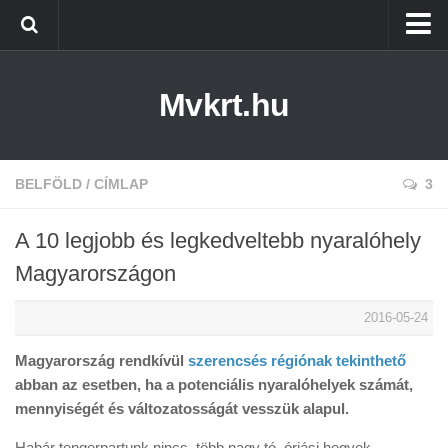
Kezdőlap
Mvkrt.hu
Miskolc
Menetrend (Miskolc) ↑
Tiszaújváros
BELFÖLD
/
CÍMLAP
3
Szerencs
A 10 legjobb és legkedveltebb nyaralóhely
Kazincbarcika
Magyarországon
Belföld
2016-05-24
Életmód
Magyarország rendkívül
szerencsés régiónak tekinthető
abban az esetben, ha a potenciális nyaralóhelyek számát,
mennyiségét és változatosságát vesszük alapul.
Habár tengerpartunk nincs, több nagy tó, óriási hegyek,