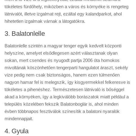
tökéletes fürdőhely, miközben a város és környéke is rengeteg
látnivalót, illetve izgalmat rejt, ezáltal egy kalandparkot, ahol
hihetetlen izgalmak várnak a látogatókra.
3. Balatonlelle
Balatonlelle szintén a magyar tenger egyik kedvelt központi
helyszíne, amelyet elsődlegesen azért választanak olyan
sokan, mert csendes és nyugodt partja 2006 óta homokos
mivoltának köszönhetően tengerparti hangulatot áraszt, sekély
vize pedig nem csak biztonságos, hanem ezen túlmenően
nagyon hamar fel is melegszik, így kisgyermekkel felkeresve is
tökéletes a pihenéshez. Természetesen látnivaló is bőséggel
akad a környéken, így a legkiválóbb borászatok miatt például a
település közelében fekszik Balatonboglár is, ahol minden
évben többnapos fesztiválok színesítik a balatoni nyaralók
mindennapjait.
4. Gyula