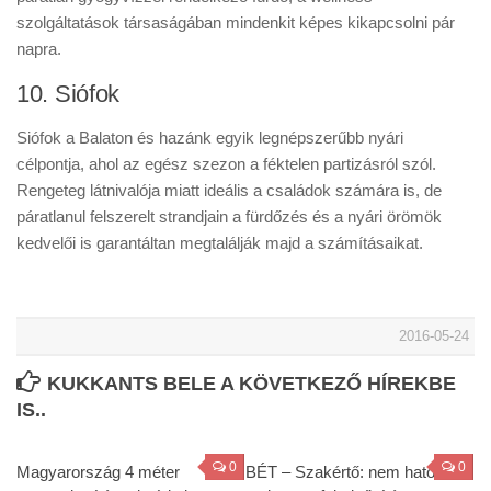
szolgáltatások társaságában mindenkit képes kikapcsolni pár
napra.
10. Siófok
Siófok a Balaton és hazánk egyik legnépszerűbb nyári
célpontja, ahol az egész szezon a féktelen partizásról szól.
Rengeteg látnivalója miatt ideális a családok számára is, de
páratlanul felszerelt strandjain a fürdőzés és a nyári örömök
kedvelői is garantáltan megtalálják majd a számításaikat.
2016-05-24
KUKKANTS BELE A KÖVETKEZŐ HÍREKBE
IS..
0
0
Magyarország 4 méter
BÉT – Szakértő: nem hatott