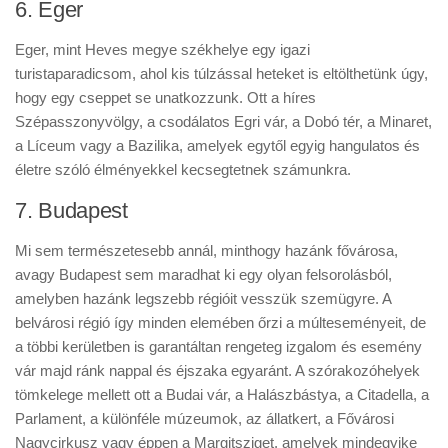
6. Eger
Eger, mint Heves megye székhelye egy igazi
turistaparadicsom, ahol kis túlzással heteket is eltölthetünk úgy,
hogy egy cseppet se unatkozzunk. Ott a híres
Szépasszonyvölgy, a csodálatos Egri vár, a Dobó tér, a Minaret,
a Líceum vagy a Bazilika, amelyek egytől egyig hangulatos és
életre szóló élményekkel kecsegtetnek számunkra.
7. Budapest
Mi sem természetesebb annál, minthogy hazánk fővárosa,
avagy Budapest sem maradhat ki egy olyan felsorolásból,
amelyben hazánk legszebb régióit vesszük szemügyre. A
belvárosi régió így minden elemében őrzi a múlteseményeit, de
a többi kerületben is garantáltan rengeteg izgalom és esemény
vár majd ránk nappal és éjszaka egyaránt. A szórakozóhelyek
tömkelege mellett ott a Budai vár, a Halászbástya, a Citadella, a
Parlament, a különféle múzeumok, az állatkert, a Fővárosi
Nagycirkusz vagy éppen a Margitsziget, amelyek mindegyike