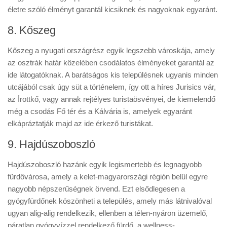
életre szóló élményt garantál kicsiknek és nagyoknak egyaránt.
8. Kőszeg
Kőszeg a nyugati országrész egyik legszebb városkája, amely
az osztrák határ közelében csodálatos élményeket garantál az
ide látogatóknak. A barátságos kis településnek ugyanis minden
utcájából csak úgy süt a történelem, így ott a híres Jurisics vár,
az Írottkő, vagy annak rejtélyes turistaösvényei, de kiemelendő
még a csodás Fő tér és a Kálvária is, amelyek egyaránt
elkápráztatják majd az ide érkező turistákat.
9. Hajdúszoboszló
Hajdúszoboszló hazánk egyik legismertebb és legnagyobb
fürdővárosa, amely a kelet-magyarországi régión belül egyre
nagyobb népszerűségnek örvend. Ezt elsődlegesen a
gyógyfürdőnek köszönheti a település, amely más látnivalóval
ugyan alig-alig rendelkezik, ellenben a télen-nyáron üzemelő,
páratlan gyógyvízzel rendelkező fürdő, a wellness-