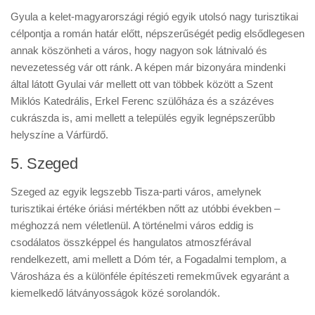
Gyula a kelet-magyarországi régió egyik utolsó nagy turisztikai
célpontja a román határ előtt, népszerűségét pedig elsődlegesen
annak köszönheti a város, hogy nagyon sok látnivaló és
nevezetesség vár ott ránk. A képen már bizonyára mindenki
által látott Gyulai vár mellett ott van többek között a Szent
Miklós Katedrális, Erkel Ferenc szülőháza és a százéves
cukrászda is, ami mellett a település egyik legnépszerűbb
helyszíne a Várfürdő.
5. Szeged
Szeged az egyik legszebb Tisza-parti város, amelynek
turisztikai értéke óriási mértékben nőtt az utóbbi években –
méghozzá nem véletlenül. A történelmi város eddig is
csodálatos összképpel és hangulatos atmoszférával
rendelkezett, ami mellett a Dóm tér, a Fogadalmi templom, a
Városháza és a különféle építészeti remekművek egyaránt a
kiemelkedő látványosságok közé sorolandók.