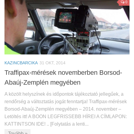
0
KAZINCBARCIKA
31 OKT, 2014
Traffipax-mérések novemberben Borsod-
Abaúj-Zemplén megyében
A közölt helyszínek és időpontok tájékoztató jellegűek, a
rendőrség a változtatás jogát fenntartja! Traffipax-mérések
Borsod-Abaúj-Zemplén megyében – 2014. november –
Letöltés itt! A BOON LEGFRISSEBB HÍREI A CÍMLAPON:
KATTINTSON IDE! .. [Folytatás a lenti...
Tovább »