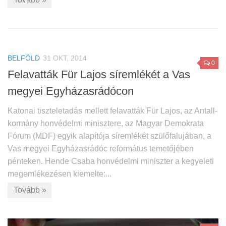
BELFÖLD
31 OKT, 2014
0
Felavatták Für Lajos síremlékét a Vas
megyei Egyházasrádócon
Katonai tiszteletadás mellett felavatták Für Lajos, az Antall-
kormány honvédelmi minisztere, az Magyar Demokrata
Fórum (MDF) egyik alapítója síremlékét szülőfalujában, a
Vas megyei Egyházasrádóc református temetőjében
pénteken. Hende Csaba honvédelmi miniszter a kegyeleti
megemlékezésen kiemelte:...
Tovább »