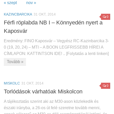
« szept
nov »
KAZINCBARCIKA
31 OKT, 2014
0
Férfi röplabda NB I – Könnyedén nyert a
Kaposvár
Eredmény: FINO Kaposvár – Vegyész RC-Kazinbarcika 3-
0 (19, 20, 24) – MTI – A BOON LEGFRISSEBB HÍREI A
CÍMLAPON: KATTINTSON IDE! .. [Folytatás a lenti linken]
Tovább »
MISKOLC
31 OKT, 2014
0
Torlódások várhatóak Miskolcon
A tájékoztatás szerint aki az M30-ason közlekedik és
északi irányba, a 26-os út felé szeretne tovább menni,