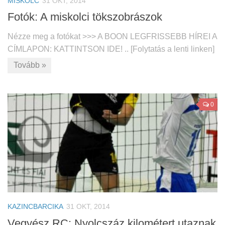
MISKOLC
31 OKT, 2014
Fotók: A miskolci tökszobrászok
Nézze meg a fotókat >>> A BOON LEGFRISSEBB HÍREI A
CÍMLAPON: KATTINTSON IDE! .. [Folytatás a lenti linken]
Tovább »
0
KAZINCBARCIKA
31 OKT, 2014
Vegyész RC: Nyolcszáz kilométert utaznak