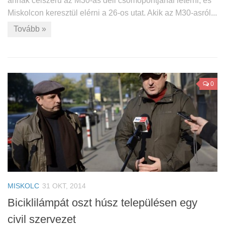
annak célszerű az M30-as déli csomópontjánál letérni, és
Miskolcon keresztül elérni a 26-os utat. Akik az M30-asról...
Tovább »
0
MISKOLC
31 OKT, 2014
Biciklilámpát oszt húsz településen egy
civil szervezet