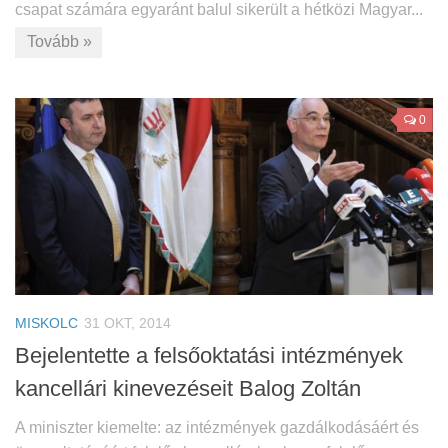
csapat számára egyaránt balul sikerült a hétközi Magyar...
Tovább »
0
MISKOLC
31 OKT, 2014
Bejelentette a felsőoktatási intézmények
kancellári kinevezéseit Balog Zoltán
A miniszter kiemelte: az intézmények gazdálkodásáért és