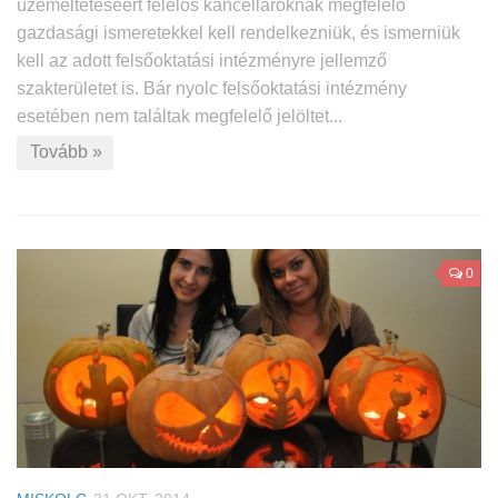
üzemeltetéséért felelős kancellároknak megfelelő
gazdasági ismeretekkel kell rendelkezniük, és ismerniük
kell az adott felsőoktatási intézményre jellemző
szakterületet is. Bár nyolc felsőoktatási intézmény
esetében nem találtak megfelelő jelöltet...
Tovább »
0