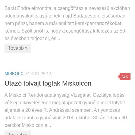
Barát Endre elmondta: a csengőfrász elnevezésű akcióban
adományokat is gyűjtenek majd Budapesten; elsősorban
nem pénzt, hanem a már említett kerékpár-tartozékokat
kérnek. Szólt arról is, hogy a csengőfrász kifejezés az 50-
es években terjedt el, és...
Tovább »
MISKOLC
31 OKT, 2014
0
Utazó tolvajt fogtak Miskolcon
A Miskolci Rendőrkapitányság Vizsgálati Osztálya lopás
vétség elkövetésének megalapozott gyanúja miatt folytat
eljárást a 20 éves R. Andrással szemben. A nyomozás
adatai szerint a gyanúsított 2014. október 30-án 13 óra 30
perckor Miskolcon a...
Tovább »