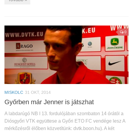
0
MISKOLC
31 OKT, 2014
Győrben már Jenner is játszhat
A labdarúgó NB I 13. fordulójában szombaton 14 órától a
Diósgyőri VTK együttese a Győri ETO FC vendége lesz A
mérkőzésről élőben közvetítünk: dvtk.boon.hu). A két