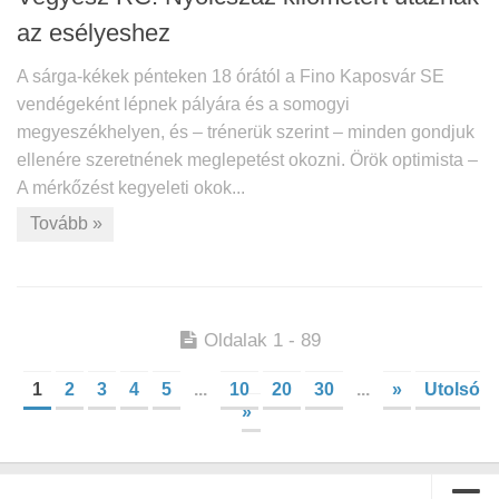
az esélyeshez
A sárga-kékek pénteken 18 órától a Fino Kaposvár SE
vendégeként lépnek pályára és a somogyi
megyeszékhelyen, és – trénerük szerint – minden gondjuk
ellenére szeretnének meglepetést okozni. Örök optimista –
A mérkőzést kegyeleti okok...
Tovább »
Oldalak 1 - 89
1
2
3
4
5
...
10
20
30
...
»
Utolsó
»