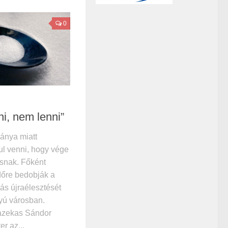
0
i, nem lenni”
ánya miatt
l venni, hogy vége
ásnak. Főként
időre bedobják a
ás újraélesztését
yú városban.
azekas Sándor
r az...