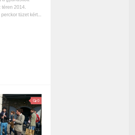
 téren 2014.
perckor tüzet kért...
0