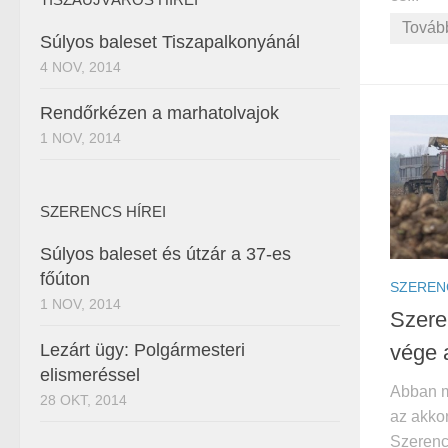
Továb
Súlyos baleset Tiszapalkonyánál
4 NOV, 2014
Rendőrkézen a marhatolvajok
1 NOV, 2014
SZERENCS HÍREI
Súlyos baleset és útzár a 37-es
főúton
SZEREN
1 NOV, 2014
Szeren
Lezárt ügy: Polgármesteri
vége 
elismeréssel
Abban m
28 OKT, 2014
az akko
Szerenc