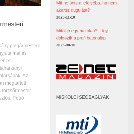
Mit ne önts a lefolyóba, ha nem
akarsz dugulást?
2025-11-10
rmesteri
Mitől jó egy házalap? – így
dolgozik a profi betonalap
ány polgármestere
2025-08-10
gyjutalmat és
rencsi
taharkányi
társának. Az
n megtartott
. törzsőrmester,
MISKOLCI SEOBAGLYAK
szlós, Petró