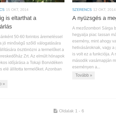
CS
15 OKT, 2014
SZERENCS
12 OKT, 2014
g is eltarthat a
A nyüzsgés a meg
árlás
A mezőzombori Sárga bo
hegyalja piac lassan má
iánként 50-60 forintos áremeléssel
esemény, mint ahogy va
 a jó minőségű szőlő válogatására
hetivásároknak, vagy 
llítására ösztönözni a termelőket a
is volt ez a funkciója. 
ereskedőház Zrt. Az elmúlt hónapok
második vasárnapján me
kos időjárása a Tokaji Borvidéken
eseményen a...
ás elé állította termelőket. Azonban
Tovább »
b »
Oldalak 1 - 6