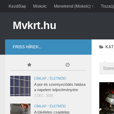
Kezdőlap
Miskolc
Menetrend (Miskolc) ↑
Tiszaú
Mvkrt.hu
FRISS HÍREK..
KAT
Szere
CÍMLAP
/
ÉLETMÓD
A por és szennyeződés hatása
a napelem teljesítményére
3 DEC, 2025
CÍMLAP
/
ÉLETMÓD
A tökéletes csaptelep