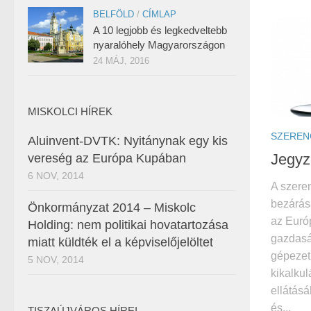
BELFÖLD
/
CÍMLAP
A 10 legjobb és legkedveltebb
nyaralóhely Magyarországon
24 MÁJ, 2016
MISKOLCI HÍREK
SZEREN
Aluinvent-DVTK: Nyitánynak egy kis
Jegyze
vereség az Európa Kupában
6 NOV, 2014
A szeren
bezárás
Önkormányzat 2014 – Miskolc
az Euró
Holding: nem politikai hovatartozása
gazdasá
miatt küldték el a képviselőjelöltet
gépezet
5 NOV, 2014
kikalkul
ellátás
és...
TISZAÚJVÁROS HÍREI