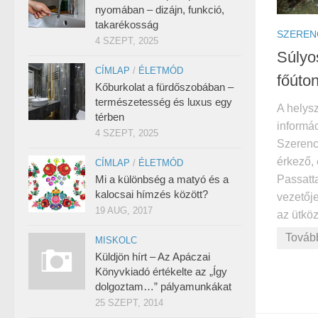
nyomában – dizájn, funkció,
takarékosság
SZEREN
4 SZEPT, 2025
Súlyo
CÍMLAP
/
ÉLETMÓD
főúto
Kőburkolat a fürdőszobában –
természetesség és luxus egy
A helysz
térben
informác
4 SZEPT, 2025
Szerenc
érkező,
CÍMLAP
/
ÉLETMÓD
Passatt
Mi a különbség a matyó és a
kalocsai hímzés között?
vezetője
19 AUG, 2017
az ütköz
Továb
MISKOLC
Küldjön hírt – Az Apáczai
Könyvkiadó értékelte az „Így
dolgoztam…” pályamunkákat
25 SZEPT, 2014