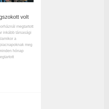
szokott volt
rháznál megtartott
r inkább társasági
lamikor a
a piacnapoknak meg
A minden hónap
gtartott