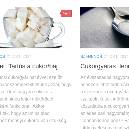
0
CS
27 OKT, 2014
SZERENCS
27 OKT, 2014
t: Tartós a cukor/baj
Cukorgyáras “lenn
csi cukorgyár hat évvel ezelőtti
Az évszázados hagyom
akor szembesülhettünk azzal, hogy
nehezen lehet tudomásu
pai Unió nagyon sokszor a
a szerencsi cukorgyárt
got hideg fejjel működtető
szakpolitikusok időről-
ként funkcionál. Akkor
köztudatba a cukorgyárt
álták, hogy az uniós piac
az édesipari hagyomán
ához mennyi cukorra van szükség,
Honnan lenne pénz? F
földművelésügyi miniszte