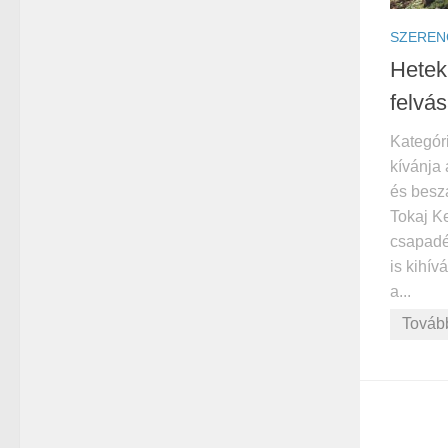
SZEREN
Heteki
felvás
Kategór
kívánja
és beszá
Tokaj K
csapadé
is kihív
a...
Továb