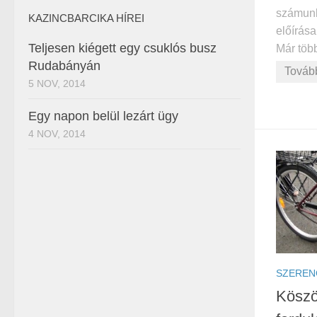
számunk
KAZINCBARCIKA HÍREI
előírása
Teljesen kiégett egy csuklós busz
Már több
Rudabányán
Továb
5 NOV, 2014
Egy napon belül lezárt ügy
4 NOV, 2014
SZEREN
Köszö