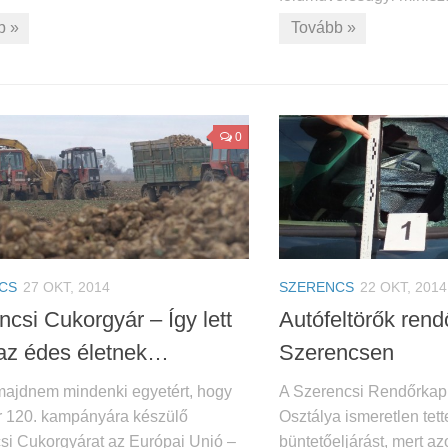
b »
Tovább »
0
CS
27 OKT, 2014
SZERENCS
22 OKT, 2014
csi Cukorgyár – Így lett
Autófeltörők ren
az édes életnek…
Szerencsen
ajdnem mindenki egyetért, hogy
A Szerencsi Rendőrkap
r 120. kampányára készülő
Osztálya ismeretlen tette
si Cukorgyárat az Európai Unió –
büntetőeljárást, mert az