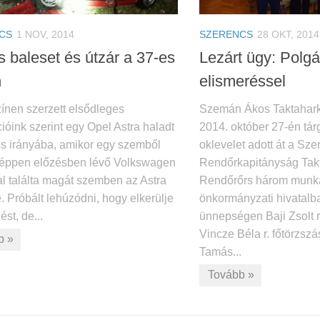
CS
1 NOV, 2014
SZERENCS
28 OKT, 2014
s baleset és útzár a 37-es
Lezárt ügy: Polgá
n
elismeréssel
ínen szerzett elsődleges
Szemán Ákos Taktahark
ióink szerint egy Opel Astra haladt
2014. október 27-én tár
s irányába, amikor egy szemből
oklevelet adott át a Sze
 éppen előzésben lévő Volkswagen
Rendőrkapitányság Tak
al találta magát szemben az Astra
Rendőrőrs három munka
. Próbált lehúzódni, hogy elkerülje
önkormányzati hivatalba
ést, de...
ünnepségen Baji Zsolt r
Vincze Béla r. főtörzszá
b »
Tamás...
Tovább »