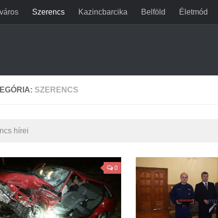
jváros
Szerencs
Kazincbarcika
Belföld
Életmód
EGÓRIA:
SZERENCS
ncs hírei
0