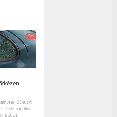
0
dőrkézen
itányság Bűnügyi
sek ellen indított
ok a 2014.