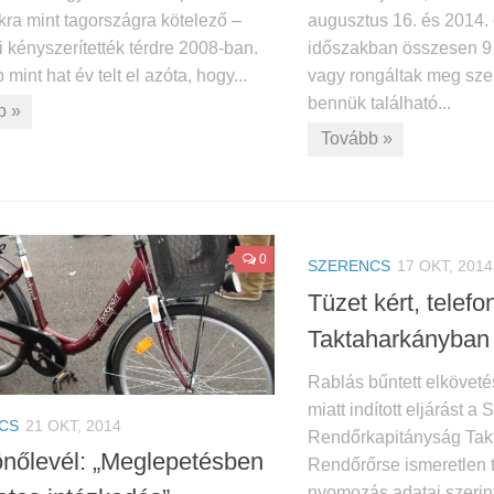
ra mint tagországra kötelező –
augusztus 16. és 2014. 
i kényszerítették térdre 2008-ban.
időszakban összesen 9 e
 mint hat év telt el azóta, hogy...
vagy rongáltak meg sz
bennük található...
b »
Tovább »
0
SZERENCS
17 OKT, 2014
Tüzet kért, telefon
Taktaharkányban
Rablás bűntett elkövet
miatt indított eljárást a
CS
21 OKT, 2014
Rendőrkapitányság Tak
nőlevél: „Meglepetésben
Rendőrőrse ismeretlen te
nyomozás adatai szerint