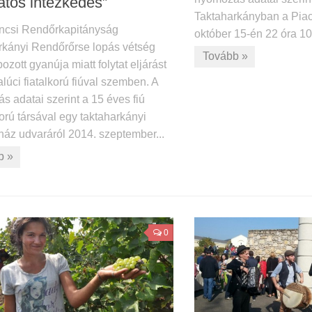
atos intézkedés”
Taktaharkányban a Piac
ncsi Rendőrkapitányság
október 15-én 22 óra 10 
rkányi Rendőrőrse lopás vétség
Tovább »
zott gyanúja miatt folytat eljárást
alúci fiatalkorú fiúval szemben. A
 adatai szerint a 15 éves fiú
rú társával egy taktaharkányi
ház udvaráról 2014. szeptember...
b »
0