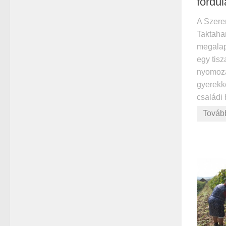
fordul
A Szere
Taktaha
megalapo
egy tisz
nyomozás
gyerekko
családi 
Továb