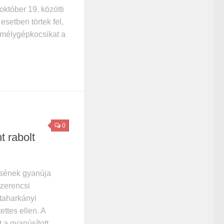
október 19. közötti
setben törtek fel,
emélygépkocsikat a
0
t rabolt
ésének gyanúja
 Szerencsi
taharkányi
ttes ellen. A
 a gyanúsított