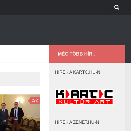
MÉG TÖBB HÍR..
HÍREK A KARTC.HU-N
0
HÍREK A ZENET.HU-N