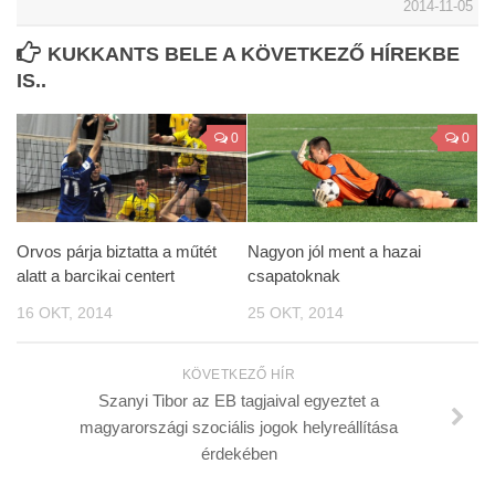
2014-11-05
KUKKANTS BELE A KÖVETKEZŐ HÍREKBE
IS..
0
0
Orvos párja biztatta a műtét
Nagyon jól ment a hazai
alatt a barcikai centert
csapatoknak
16 OKT, 2014
25 OKT, 2014
KÖVETKEZŐ HÍR
Szanyi Tibor az EB tagjaival egyeztet a
magyarországi szociális jogok helyreállítása
érdekében