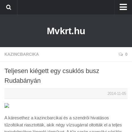
Kezdőlap
Mvkrt.hu
Miskolc
Menetrend (Miskolc) ↑
Tiszaújváros
KAZINCBARCIKA
0
Szerencs
Teljesen kiégett egy csuklós busz
Kazincbarcika
Rudabányán
Belföld
2014-11-05
Életmód
A káresethez a kazincbarcikai és a szendrői hivatásos
tűzoltókat riasztották, akik négy vízsugárral oltották el a teljes
terjedelmében lángoló járművet. A tűz során személyi sérülés