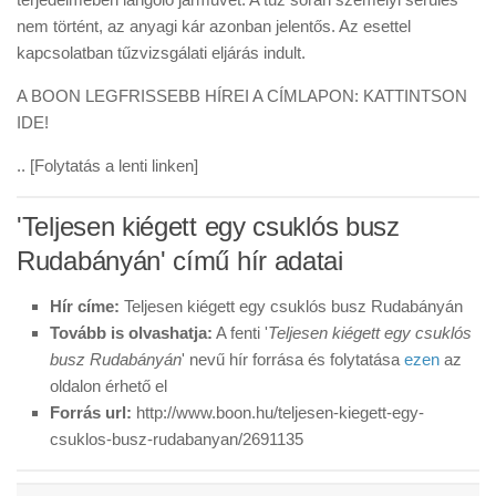
nem történt, az anyagi kár azonban jelentős. Az esettel
kapcsolatban tűzvizsgálati eljárás indult.
A BOON LEGFRISSEBB HÍREI A CÍMLAPON: KATTINTSON
IDE!
.. [Folytatás a lenti linken]
'Teljesen kiégett egy csuklós busz
Rudabányán' című hír adatai
Hír címe:
Teljesen kiégett egy csuklós busz Rudabányán
Tovább is olvashatja:
A fenti '
Teljesen kiégett egy csuklós
busz Rudabányán
' nevű hír forrása és folytatása
ezen
az
oldalon érhető el
Forrás url:
http://www.boon.hu/teljesen-kiegett-egy-
csuklos-busz-rudabanyan/2691135