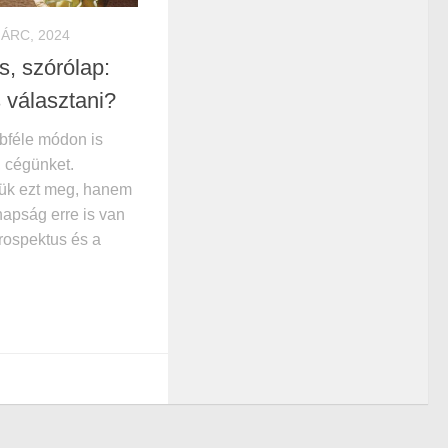
MÁRC, 2024
s, szórólap:
 választani?
bbféle módon is
, cégünket.
jük ezt meg, hanem
napság erre is van
prospektus és a