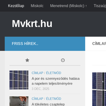
Kezdőlap
Miskolc
Menetrend (Miskolc) ↑
Tiszaú
Mvkrt.hu
FRISS HÍREK..
CÍMLA
CÍMLAP
/
ÉLETMÓD
A por és szennyeződés hatása
a napelem teljesítményére
3 DEC, 2025
CÍMLAP
/
ÉLETMÓD
A tökéletes csaptelep