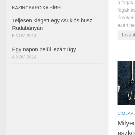
a fogak 
KAZINCBARCIKA HÍREI
fogak és
érzéken
Teljesen kiégett egy csuklós busz
ezért ne
Rudabányán
Továb
5 NOV, 2014
Egy napon belül lezárt ügy
4 NOV, 2014
CÍMLAP
Milye
eszkö