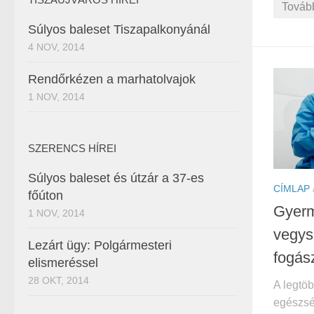
Továb
Súlyos baleset Tiszapalkonyánál
4 NOV, 2014
Rendőrkézen a marhatolvajok
1 NOV, 2014
SZERENCS HÍREI
Súlyos baleset és útzár a 37-es
CÍMLAP
főúton
Gyerm
1 NOV, 2014
vegys
Lezárt ügy: Polgármesteri
fogás
elismeréssel
28 OKT, 2014
A legtö
egészsé