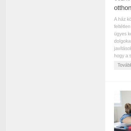
ottho
A ház k
feltétle
ügyes k
dolgoka
javításo
hogy a 
Továb