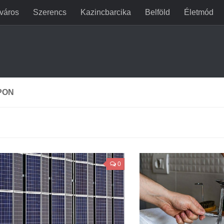
jváros
Szerencs
Kazincbarcika
Belföld
Életmód
PON
0