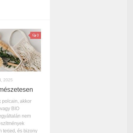
0
N, 2025
ermészetesen
 polcain, akkor
 vagy BIO
i egyáltalán nem
észítmények
 terjed, és bizony