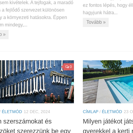
sem kivételek. A tejfogak, a maradó
ez fontos lépés, hogy é
 a fejlődő szervezet különösen
hagyjunk hátra...
y a környezeti hatásokra. Éppen
Tovább »
m mindegy,...
b »
0
/
ÉLETMÓD
12 DEC, 2024
CÍMLAP
/
ÉLETMÓD
23 O
n szerszámokat és
Milyen játékot já
zöket szerezzünk be egy
gyerekkel a kert