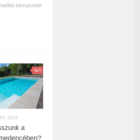
lhetőbb környezetet
0
KT, 2024
tsszunk a
i medencében?