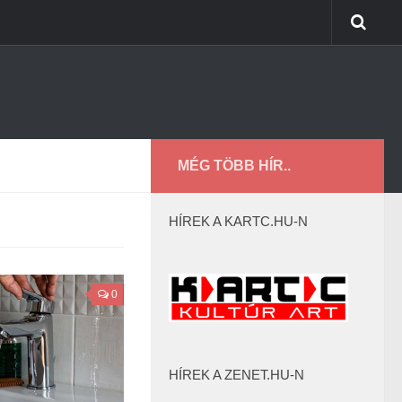
MÉG TÖBB HÍR..
HÍREK A KARTC.HU-N
0
HÍREK A ZENET.HU-N