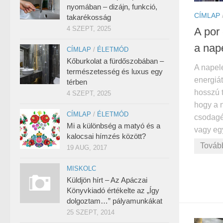
nyomában – dizájn, funkció,
CÍMLAP
takarékosság
4 SZEPT, 2025
A por
a nap
CÍMLAP
/
ÉLETMÓD
Kőburkolat a fürdőszobában –
A napel
természetesség és luxus egy
energiát
térben
hosszú t
4 SZEPT, 2025
hogy a 
CÍMLAP
/
ÉLETMÓD
csodagé
Mi a különbség a matyó és a
vagy eg
kalocsai hímzés között?
Továb
19 AUG, 2017
MISKOLC
Küldjön hírt – Az Apáczai
Könyvkiadó értékelte az „Így
dolgoztam…” pályamunkákat
25 SZEPT, 2014