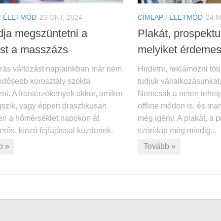
/
ÉLETMÓD
23 OKT, 2024
CÍMLAP
/
ÉLETMÓD
24 
udja megszüntetni a
Plakát, prospektu
jást a masszázs
melyiket érdemes
árás változást napjainkban már nem
Hirdetni, reklámozni tö
 idősebb korosztály szokta
tudjuk vállalkozásunkat
ni. A frontérzékenyek akkor, amikor
Nemcsak a neten tehet
gszik, vagy éppen drasztikusan
offline módon is, és ma
en a hőmérséklet napokon át
még igény. A plakát, a 
rős, kínzó fejfájással küzdenek.
szórólap még mindig...
b »
Tovább »