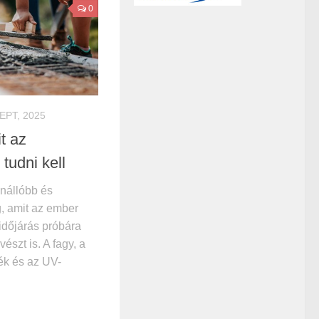
0
EPT, 2025
t az
 tudni kell
enállóbb és
, amit az ember
 időjárás próbára
észt is. A fagy, a
ék és az UV-