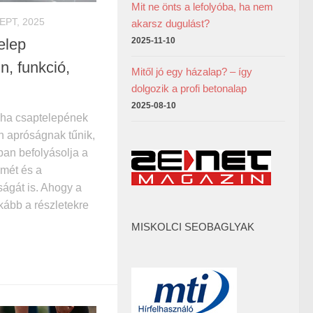
Mit ne önts a lefolyóba, ha nem
EPT, 2025
akarsz dugulást?
elep
2025-11-10
n, funkció,
Mitől jó egy házalap? – így
dolgozik a profi betonalap
2025-08-10
yha csaptelepének
án apróságnak tűnik,
ban befolyásolja a
lmét és a
ágát is. Ahogy a
kább a részletekre
MISKOLCI SEOBAGLYAK