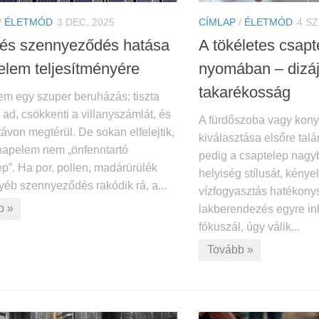
/
ÉLETMÓD
3 DEC, 2025
CÍMLAP
/
ÉLETMÓD
4 SZ
 és szennyeződés hatása
A tökéletes csapt
elem teljesítményére
nyomában – dizáj
takarékosság
em egy szuper beruházás: tiszta
 ad, csökkenti a villanyszámlát, és
A fürdőszoba vagy kon
ávon megtérül. De sokan elfelejtik,
kiválasztása elsőre tal
napelem nem „önfenntartó
pedig a csaptelep nagy
p”. Ha por, pollen, madárürülék
helyiség stílusát, kénye
yéb szennyeződés rakódik rá, a...
vízfogyasztás hatékonys
b »
lakberendezés egyre in
fókuszál, úgy válik...
Tovább »