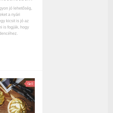
gyon jó lehetőség,
ket a nyári
y kicsit is jó az
i is fogják, hogy
dencéhez.
0