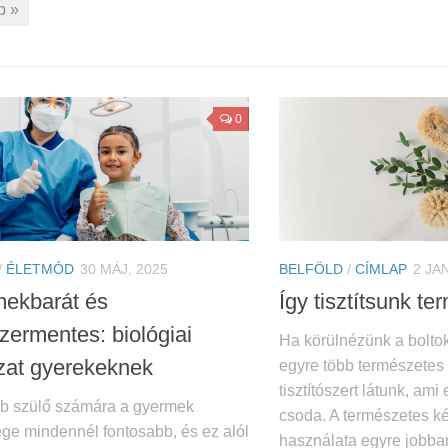
b »
0
/
ÉLETMÓD
30 MÁJ, 2025
BELFÖLD
/
CÍMLAP
2 JA
ekbarát és
Így tisztítsunk t
zermentes: biológiai
Ha körülnézünk a boltok
zat gyerekeknek
egyre több természetes
tisztítószert látunk, am
bb szülő számára a gyermek
csoda. A természetes k
ge mindennél fontosabb, és ez alól
használata egyre jobban