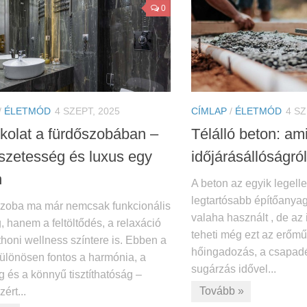
0
/
ÉLETMÓD
4 SZEPT, 2025
CÍMLAP
/
ÉLETMÓD
4 SZ
kolat a fürdőszobában –
Télálló beton: ami
szetesség és luxus egy
időjárásállóságról
n
A beton az egyik legell
legtartósabb építőanyag
szoba ma már nemcsak funkcionális
valaha használt , de az
, hanem a feltöltődés, a relaxáció
teheti még ezt az erőműv
thoni wellness színtere is. Ebben a
hőingadozás, a csapad
különösen fontos a harmónia, a
sugárzás idővel...
g és a könnyű tisztíthatóság –
Tovább »
ért...