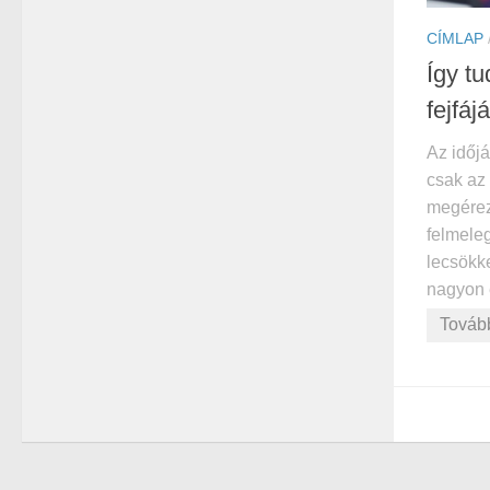
CÍMLAP
Így t
fejfá
Az időj
csak az
megérez
felmele
lecsökk
nagyon e
Továb