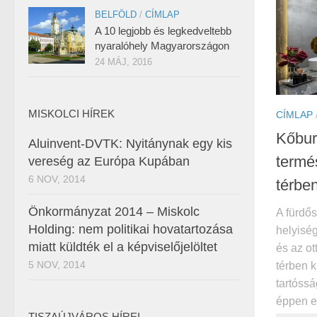
BELFÖLD
/
CÍMLAP
A 10 legjobb és legkedveltebb
nyaralóhely Magyarországon
24 MÁJ, 2016
MISKOLCI HÍREK
CÍMLAP
Kőbur
Aluinvent-DVTK: Nyitánynak egy kis
termé
vereség az Európa Kupában
6 NOV, 2014
térbe
Önkormányzat 2014 – Miskolc
A fürdő
Holding: nem politikai hovatartozása
helyiség
miatt küldték el a képviselőjelöltet
és az ot
5 NOV, 2014
térben 
tartóssá
éppen ez
TISZAÚJVÁROS HÍREI