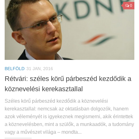
0
BELFÖLD
31 JAN, 2016
Rétvári: széles körű párbeszéd kezdődik a
köznevelési kerekasztallal
Széles körű párbeszéd kezdődik a köznevelési
kerekasztallal: nemcsak az oktatásban dolgozók, hanem
azok véleményét is igyekeznek megismerni, akik érintettek
a köznevelésben, mint a szülők, a munkaadók, a tudomány
vagy a művészet világa – mondta...