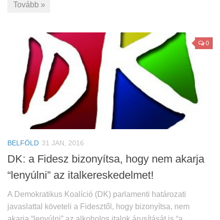
Tovább »
0
BELFÖLD
31 JAN, 2016
DK: a Fidesz bizonyítsa, hogy nem akarja
“lenyúlni” az italkereskedelmet!
A Demokratikus Koalíció (DK) parlamenti határozati
javaslattal követeli a Fidesztől, hogy bizonyítsa, nem
akarja “lenyúlni” az alkoholos italok árusítását is “a