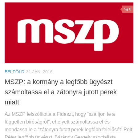
0
BELFÖLD
31 JAN, 2016
MSZP: a kormány a legfőbb ügyészt
számoltassa el a zátonyra jutott perek
miatt!
Az MSZP felszólította a Fideszt, hogy “szálljon le a
független bíróságról”, ehelyett számoltassa el és
mondassa le a “zátonyra futott perek legfőbb felelősét” Polt
Péter legfőbb ügyészt. Bárándy Gergely szocialista