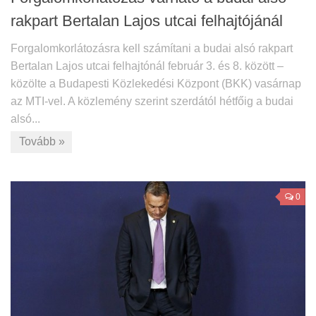
rakpart Bertalan Lajos utcai felhajtójánál
Forgalomkorlátozásra kell számítani a budai alsó rakpart
Bertalan Lajos utcai felhajtónál február 3. és 8. között –
közölte a Budapesti Közlekedési Központ (BKK) vasárnap
az MTI-vel. A közlemény szerint szerdától hétfőig a budai
alsó...
Tovább »
0