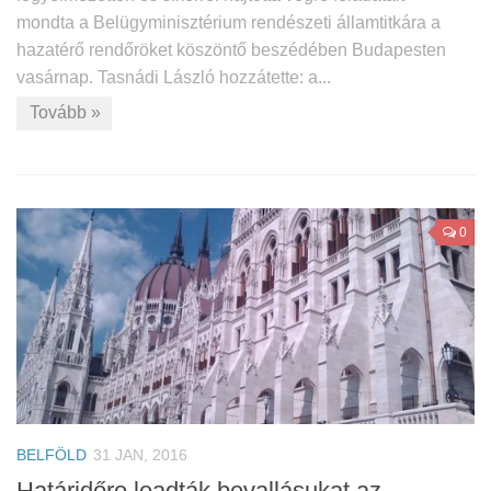
mondta a Belügyminisztérium rendészeti államtitkára a
hazatérő rendőröket köszöntő beszédében Budapesten
vasárnap. Tasnádi László hozzátette: a...
Tovább »
0
BELFÖLD
31 JAN, 2016
Határidőre leadták bevallásukat az