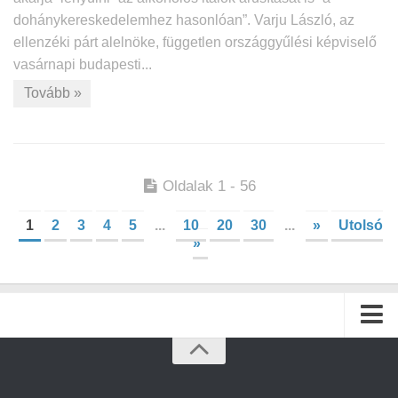
dohánykereskedelemhez hasonlóan”. Varju László, az
ellenzéki párt alelnöke, független országgyűlési képviselő
vasárnapi budapesti...
Tovább »
Oldalak 1 - 56
1
2
3
4
5
...
10
20
30
...
»
Utolsó
»
Kezdőlap
Archívum