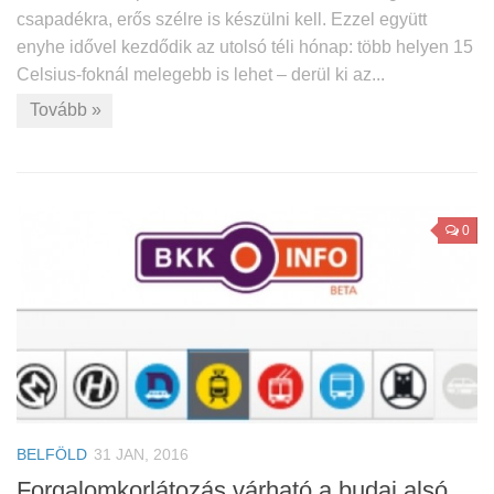
csapadékra, erős szélre is készülni kell. Ezzel együtt
enyhe idővel kezdődik az utolsó téli hónap: több helyen 15
Celsius-foknál melegebb is lehet – derül ki az...
Tovább »
0
BELFÖLD
31 JAN, 2016
Forgalomkorlátozás várható a budai alsó