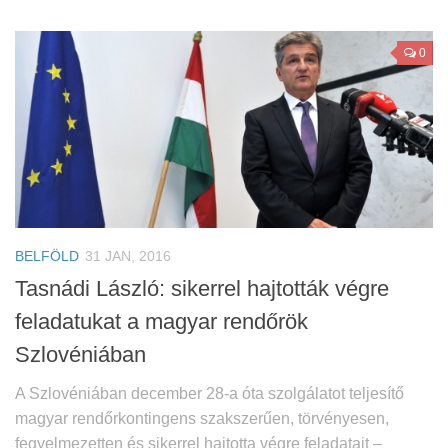
0
BELFÖLD
31 JAN, 2016
Tasnádi László: sikerrel hajtották végre
feladatukat a magyar rendőrök
Szlovéniában
A Szlovéniában december 28-a óta szolgálatot teljesítő
magyar rendőrkontingens szakszerűen, törvényesen,
fegyelmezetten és sikerrel hajtotta végre feladatait –