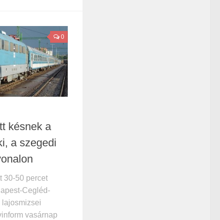
0
tt késnek a
i, a szegedi
vonalon
t 30-50 percet
dapest-Cegléd-
 lajosmizsei
vinform vasárnap