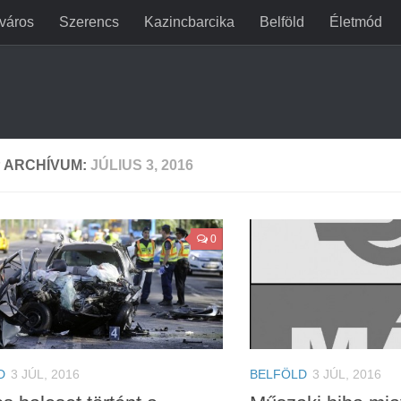
jváros
Szerencs
Kazincbarcika
Belföld
Életmód
 ARCHÍVUM:
JÚLIUS 3, 2016
0
D
3 JÚL, 2016
BELFÖLD
3 JÚL, 2016