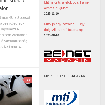
tt késnek a
Mit ne önts a lefolyóba, ha nem
alon
akarsz dugulást?
2025-11-10
t már 40-70 percet
dapest-Cegléd-
Mitől jó egy házalap? – így
 lajosmizsei
dolgozik a profi betonalap
vinform vasárnap
2025-08-10
. A vasúttársaság
avítási munka...
MISKOLCI SEOBAGLYAK
0