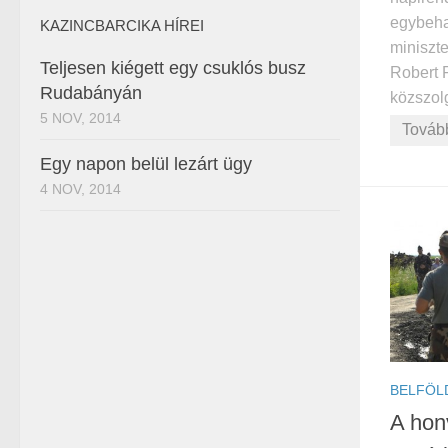
egybeha
KAZINCBARCIKA HÍREI
miniszt
Teljesen kiégett egy csuklós busz
Robert 
Rudabányán
közszolg
5 NOV, 2014
Továb
Egy napon belül lezárt ügy
4 NOV, 2014
BELFÖL
A hon