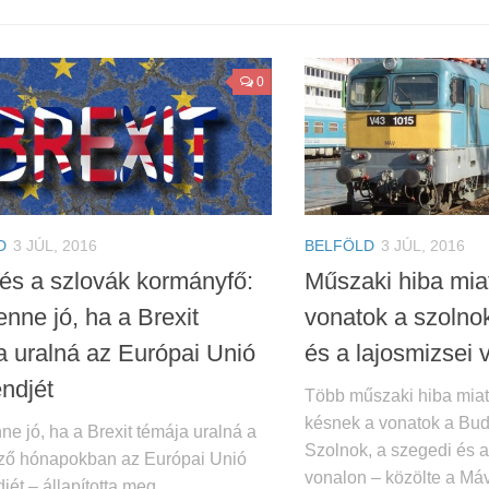
0
D
3 JÚL, 2016
BELFÖLD
3 JÚL, 2016
és a szlovák kormányfő:
Műszaki hiba mia
nne jó, ha a Brexit
vonatok a szolnok
a uralná az Európai Unió
és a lajosmizsei 
endjét
Több műszaki hiba miat
késnek a vonatok a Bu
e jó, ha a Brexit témája uralná a
Szolnok, a szegedi és a
ző hónapokban az Európai Unió
vonalon – közölte a Má
jét – állapította meg