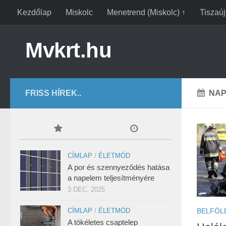
Kezdőlap
Miskolc
Menetrend (Miskolc) ↑
Tiszaú
Mvkrt.hu
FRISS HÍREK..
NAP
CÍMLAP
/
ÉLETMÓD
A por és szennyeződés hatása
a napelem teljesítményére
3 DEC, 2025
BELFÖL
CÍMLAP
/
ÉLETMÓD
A tökéletes csaptelep