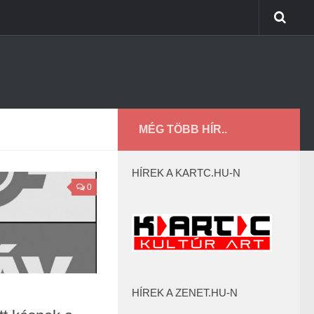
MÉG TÖBB HÍR..
HÍREK A KARTC.HU-N
0
HÍREK A ZENET.HU-N