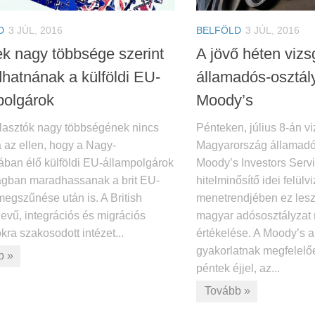
D
3 JÚL, 2016
BELFÖLD
3 JÚL, 2016
tek nagy többsége szerint
A jövő héten vizs
hatnának a külföldi EU-
államadós-osztál
polgárok
Moody’s
választók nagy többségének nincs
Pénteken, július 8-án vi
 az ellen, hogy a Nagy-
Magyarország államadó
iában élő külföldi EU-állampolgárok
Moody’s Investors Serv
ágban maradhassanak a brit EU-
hitelminősítő idei felülvi
egszűnése után is. A British
menetrendjében ez lesz
evű, integrációs és migrációs
magyar adósosztályzat
kra szakosodott intézet...
értékelése. A Moody’s a 
gyakorlatnak megfelelő
b »
péntek éjjel, az...
Tovább »