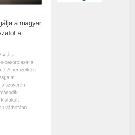
gálja a magyar
yzatot a
zsgálja
s-besorolását a
ice. A nemzetközi
zsgálati
 a szuverén
 második
kialakult
en várhatóan