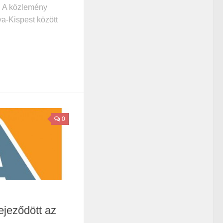
. A közlemény
a-Kispest között
0
fejeződött az