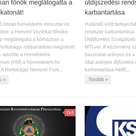
kari főnök meglátogatta a
útdíjszedési rend
 katonát!
karbantartása
ó István honvédelmi miniszter és
Határidő előtt befejeződ
ibor, a Honvéd Vezérkar főnöke
rendszer karbantartása 
p meglátogatta a kórházban a
Útdíjfizetési Szolgáltat
 hortobágyi robbanásban megsérült
MTI-vel. A közlemény sz
 – közölte a Honvédelmi
használat-arányos és 
érium (HM) a honvedelem.hu
úttal arányos díjfizetési
 A Hortobágyi Nemzeti Park...
karbantartása hétfő...
b »
Tovább »
0