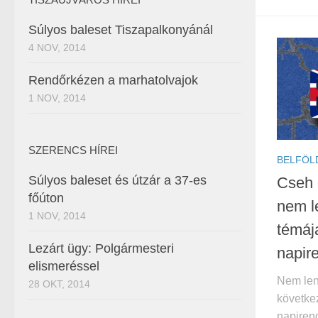
Súlyos baleset Tiszapalkonyánál
4 NOV, 2014
Rendőrkézen a marhatolvajok
1 NOV, 2014
SZERENCS HÍREI
BELFÖL
Súlyos baleset és útzár a 37-es
Cseh 
főúton
nem le
1 NOV, 2014
témáj
Lezárt ügy: Polgármesteri
napir
elismeréssel
Nem lenn
28 OKT, 2014
követke
napirend