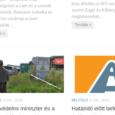
kora délután az MTI-vel
ngzóan a cseh és a szlovák
szerint Zugló és Kőbány
erelnök, Bohuslav Sobotka és
meghibásodott...
Fico vasárnap a cseh
Tovább »
álati...
b »
0
D
3 JÚL, 2016
BELFÖLD
3 JÚL, 2016
védelmi miniszter és a
Határidő előtt be