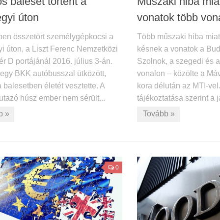
s baleset történt a
Műszaki hiba mia
egyi úton
vonatok több von
ben összetört személygépkocsi a
Több műszaki hiba miat
yi úton, a Liszt Ferenc Nemzetközi
késnek a vonatok a Bu
r D portájánál 2016. július 3-án.
Szolnok, a szegedi és a
 egy BKK autóbusszal ütközött,
vonalon – közölte a Má
a balesetben életét vesztette. A
kora délután az MTI-vel
utazó húsz ember nem sérült...
tájékoztatása szerint a j
b »
Tovább »
0