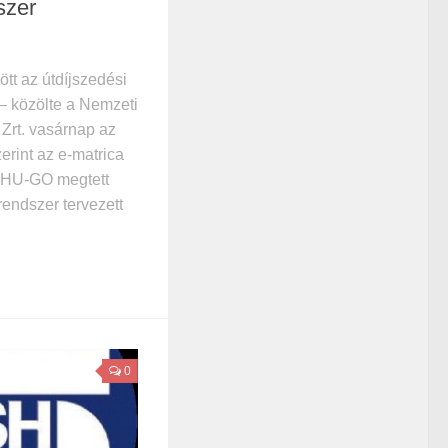
szer
ött az útdíjszedési
– közölte a Nemzeti
ó Zrt. vasárnap az
erint az e-matrica
a HU-GO megtett
 rendszer tervezett
0