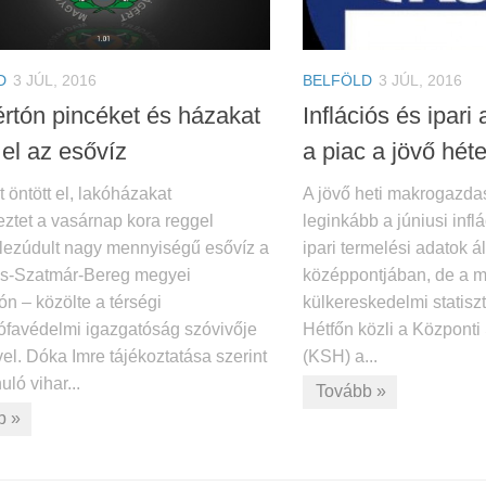
D
3 JÚL, 2016
BELFÖLD
3 JÚL, 2016
értón pincéket és házakat
Inflációs és ipari
 el az esővíz
a piac a jövő hét
 öntött el, lakóházakat
A jövő heti makrogazda
eztet a vasárnap kora reggel
leginkább a júniusi infl
n lezúdult nagy mennyiségű esővíz a
ipari termelési adatok á
s-Szatmár-Bereg megyei
középpontjában, de a m
ón – közölte a térségi
külkereskedelmi statiszt
rófavédelmi igazgatóság szóvivője
Hétfőn közli a Központi 
el. Dóka Imre tájékoztatása szerint
(KSH) a...
uló vihar...
Tovább »
b »