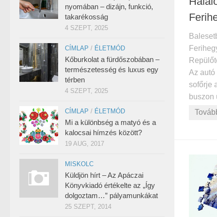
Halálo
nyomában – dizájn, funkció,
Ferih
takarékosság
4 SZEPT, 2025
Baleset
Feriheg
CÍMLAP
/
ÉLETMÓD
Kőburkolat a fürdőszobában –
Repülőté
természetesség és luxus egy
Az autó
térben
sofőrje 
4 SZEPT, 2025
buszon 
CÍMLAP
/
ÉLETMÓD
Továb
Mi a különbség a matyó és a
kalocsai hímzés között?
19 AUG, 2017
MISKOLC
Küldjön hírt – Az Apáczai
Könyvkiadó értékelte az „Így
dolgoztam…” pályamunkákat
25 SZEPT, 2014