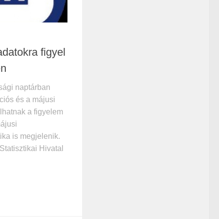
 adatokra figyel
en
sági naptárban
ációs és a májusi
llhatnak a figyelem
ájusi
ika is megjelenik.
Statisztikai Hivatal