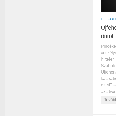
BELFÖL
Újfeh
öntött
Pincéket
veszély
hirtele
Szabolc
Újfehért
kataszt
az MTI-v
az átvon
Továb