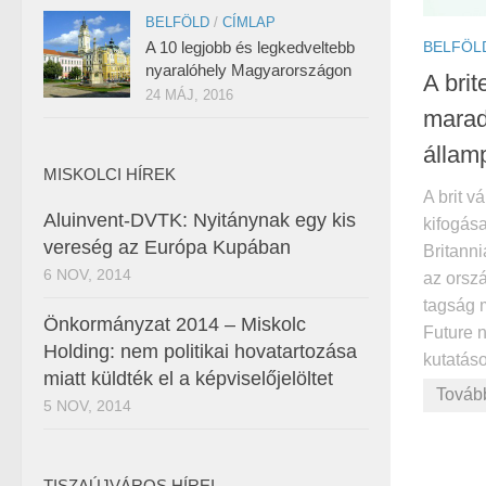
BELFÖLD
/
CÍMLAP
A 10 legjobb és legkedveltebb
BELFÖL
nyaralóhely Magyarországon
A bri
24 MÁJ, 2016
marad
állam
MISKOLCI HÍREK
A brit 
Aluinvent-DVTK: Nyitánynak egy kis
kifogása
vereség az Európa Kupában
Britann
6 NOV, 2014
az orsz
tagság m
Önkormányzat 2014 – Miskolc
Future n
Holding: nem politikai hovatartozása
kutatáso
miatt küldték el a képviselőjelöltet
Továb
5 NOV, 2014
TISZAÚJVÁROS HÍREI