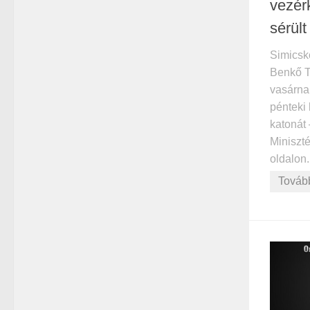
vezér
sérült
Simicsk
Benkő T
vasárna
pénteki
katonát
Miniszt
oldalon.
Továb