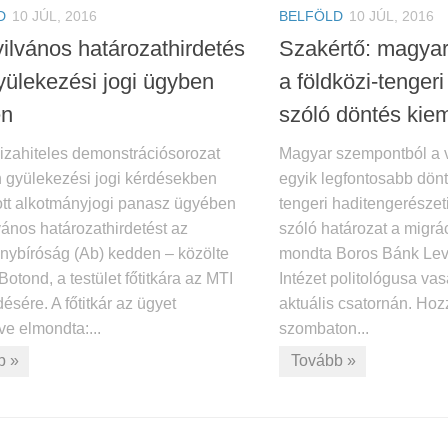
D
10 JÚL, 2016
BELFÖLD
10 JÚL, 2016
yilvános határozathirdetés
Szakértő: magya
yülekezési jogi ügyben
a földközi-tenger
en
szóló döntés kiem
izahiteles demonstrációsorozat
Magyar szempontból a 
 gyülekezési jogi kérdésekben
egyik legfontosabb dönt
ott alkotmányjogi panasz ügyében
tengeri haditengerészet
lvános határozathirdetést az
szóló határozat a migrá
nybíróság (Ab) kedden – közölte
mondta Boros Bánk Lev
Botond, a testület főtitkára az MTI
Intézet politológusa va
ésére. A főtitkár az ügyet
aktuális csatornán. Hozz
ve elmondta:...
szombaton...
b »
Tovább »