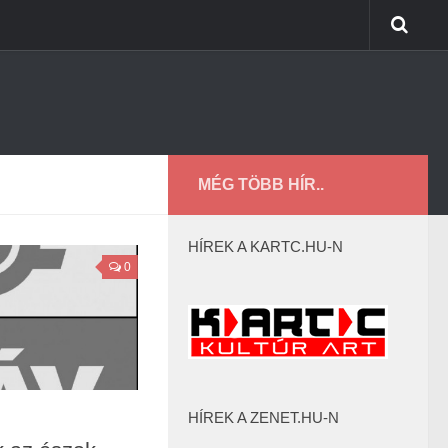
MÉG TÖBB HÍR..
HÍREK A KARTC.HU-N
0
HÍREK A ZENET.HU-N