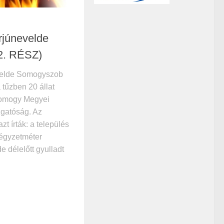
rjúnevelde
2. RÉSZ)
evelde Somogyszob
 tűzben 20 állat
 Somogy Megyei
zgatóság. Az
t írták: a település
négyzetméter
e délelőtt gyulladt