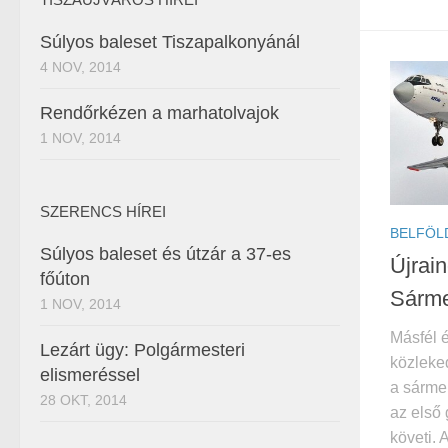
Súlyos baleset Tiszapalkonyánál
4 NOV, 2014
Rendőrkézen a marhatolvajok
1 NOV, 2014
SZERENCS HÍREI
BELFÖL
Súlyos baleset és útzár a 37-es
Újrain
főúton
Sárme
1 NOV, 2014
Másfél é
Lezárt ügy: Polgármesteri
közleked
elismeréssel
a sármel
28 OKT, 2014
az első
követi. 