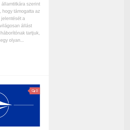
államtitkára szerint
, hogy támogatta az
jelentését a
világosan állást
lháborítónak tartjuk,
egy olyan...
0