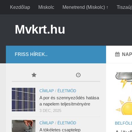
Kezdőlap
Miskolc
Menetrend (Miskolc) ↑
Tiszaú
Mvkrt.hu
FRISS HÍREK..
NAP
CÍMLAP
/
ÉLETMÓD
A por és szennyeződés hatása
a napelem teljesítményére
3 DEC, 2025
BELFÖL
CÍMLAP
/
ÉLETMÓD
A tökéletes csaptelep