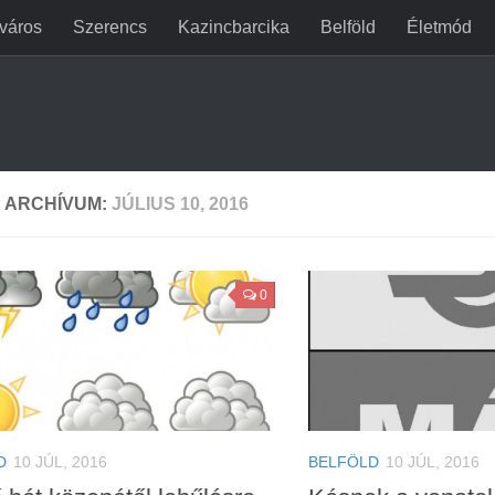
jváros
Szerencs
Kazincbarcika
Belföld
Életmód
 ARCHÍVUM:
JÚLIUS 10, 2016
0
D
10 JÚL, 2016
BELFÖLD
10 JÚL, 2016