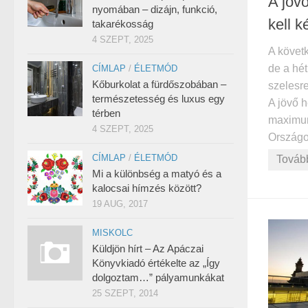
A jövő
nyomában – dizájn, funkció,
kell k
takarékosság
4 SZEPT, 2025
A követ
de a hé
CÍMLAP
/
ÉLETMÓD
Kőburkolat a fürdőszobában –
szelesre
természetesség és luxus egy
A jövő h
térben
maximumo
4 SZEPT, 2025
Országo
CÍMLAP
/
ÉLETMÓD
Továb
Mi a különbség a matyó és a
kalocsai hímzés között?
19 AUG, 2017
MISKOLC
Küldjön hírt – Az Apáczai
Könyvkiadó értékelte az „Így
dolgoztam…” pályamunkákat
25 SZEPT, 2014