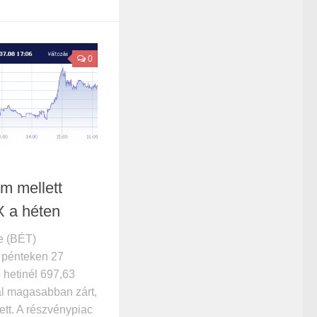
0
m mellett
X a héten
e (BÉT)
 pénteken 27
 hetinél 697,63
al magasabban zárt,
tt. A részvénypiac