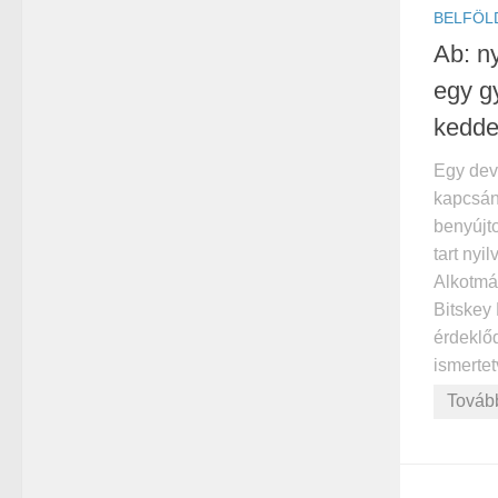
BELFÖL
Ab: n
egy g
kedd
Egy dev
kapcsán
benyújt
tart nyi
Alkotmá
Bitskey 
érdeklőd
ismertet
Továb