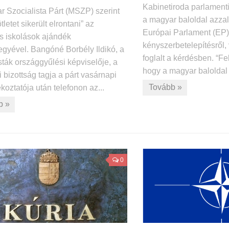
Kabinetiroda parlamenti 
r Szocialista Párt (MSZP) szerint
a magyar baloldal azzal
tletet sikerült elrontani” az
Európai Parlament (EP) 
os iskolások ajándék
kényszerbetelepítésről, 
egyével. Bangóné Borbély Ildikó, a
foglalt a kérdésben. “Fe
sták országgyűlési képviselője, a
hogy a magyar baloldal 
i bizottság tagja a párt vasárnapi
Tovább »
ékoztatója után telefonon az...
b »
0