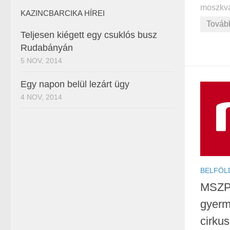
moszkvai
KAZINCBARCIKA HÍREI
Továb
Teljesen kiégett egy csuklós busz
Rudabányán
5 NOV, 2014
Egy napon belül lezárt ügy
4 NOV, 2014
BELFÖL
MSZP: 
gyerm
cirku