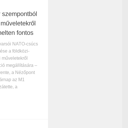
r szempontból
i műveletekről
elten fontos
varsói NATO-csúcs
ése a földközi-
i műveletekről
ció megállítására –
ente, a Nézőpont
sárnap az M1
átette, a