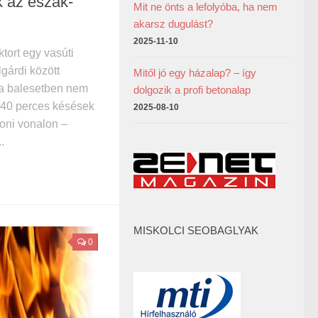
 az észak-
Mit ne önts a lefolyóba, ha nem
akarsz dugulást?
2025-11-10
ktort egy vasúti
gárdi között
Mitől jó egy házalap? – így
 a balesetben nem
dolgozik a profi betonalap
0-40 perces késések
2025-08-10
oni vonalon –
.
MISKOLCI SEOBAGLYAK
0