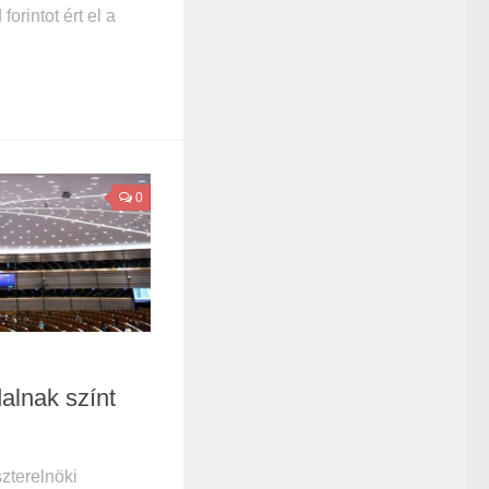
forintot ért el a
0
alnak színt
zterelnöki