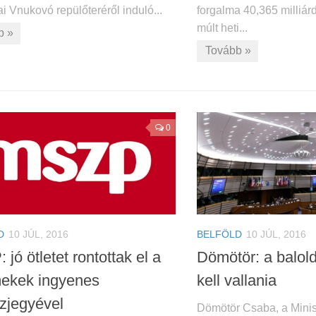
 Vnukovó repülőteréről induló...
forgalma 40,365 milliárd 
múlt heti...
b »
Tovább »
0
D
10 JÚL, 2016
BELFÖLD
10 JÚL, 2016
jó ötletet rontottak el a
Dömötör: a balold
ekek ingyenes
kell vallania
szjegyével
Dömötör Csaba, a Minis