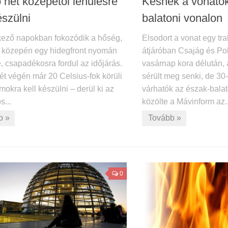
 hét közepétől lehűlésre
Késnek a vonatok
észülni
balatoni vonalon
kező napokban fokozódik a hőség,
Elsodort a vonat egy tra
t közepén egy hidegfront nyomán
átjáróban Csajág és Pol
, csapadékosra fordul az időjárás.
vasárnap kora délután,
ét végén már 20 Celsius-fok körüli
sérült meg senki, de 3
kra kell készülni – derül ki az
várhatók az észak-balat
s...
közölte a Mávinform az..
b »
Tovább »
0