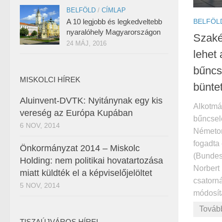
BELFÖLD
/
CÍMLAP
A 10 legjobb és legkedveltebb
BELFÖL
nyaralóhely Magyarországon
Szaké
24 MÁJ, 2016
lehet 
bűncs
MISKOLCI HÍREK
bünte
Aluinvent-DVTK: Nyitánynak egy kis
Alkotmá
vereség az Európa Kupában
bűncsel
6 NOV, 2014
Németor
fogadta
Önkormányzat 2014 – Miskolc
(Bundes
Holding: nem politikai hovatartozása
Norbert
miatt küldték el a képviselőjelöltet
csatorn
5 NOV, 2014
módosítá
Továb
TISZAÚJVÁROS HÍREI