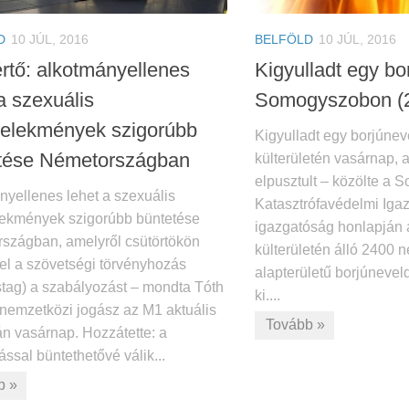
D
10 JÚL, 2016
BELFÖLD
10 JÚL, 2016
rtő: alkotmányellenes
Kigyulladt egy bo
a szexuális
Somogyszobon (
elekmények szigorúbb
Kigyulladt egy borjún
tése Németországban
külterületén vasárnap, a
elpusztult – közölte a
nyellenes lehet a szexuális
Katasztrófavédelmi Iga
ekmények szigorúbb büntetése
igazgatóság honlapján az
szágban, amelyről csütörtökön
külterületén álló 2400 
 el a szövetségi törvényhozás
alapterületű borjúneveld
tag) a szabályozást – mondta Tóth
ki....
 nemzetközi jogász az M1 aktuális
Tovább »
án vasárnap. Hozzátette: a
ssal büntethetővé válik...
b »