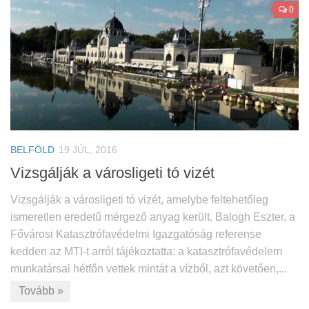
0
BELFÖLD
19 JÚL, 2016
Vizsgálják a városligeti tó vizét
Vizsgálják a városligeti tó vizét, amelybe feltehetőleg
ismeretlen eredetű mérgező anyag került. Balogh Eszter, a
Fővárosi Katasztrófavédelmi Igazgatóság referense
kedden az MTI-t arról tájékoztatta: a katasztrófavédelem
munkatársai hétfőn vettek mintát a vízből, azt követően,...
Tovább »