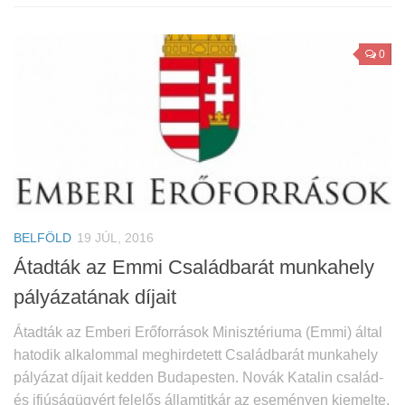
0
BELFÖLD
19 JÚL, 2016
Átadták az Emmi Családbarát munkahely
pályázatának díjait
Átadták az Emberi Erőforrások Minisztériuma (Emmi) által
hatodik alkalommal meghirdetett Családbarát munkahely
pályázat díjait kedden Budapesten. Novák Katalin család-
és ifjúságügyért felelős államtitkár az eseményen kiemelte,