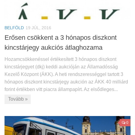
BELFÖLD
19 JÚL, 2016
Erősen csökkent a 3 hónapos diszkont
kincstárjegy aukciós átlaghozama
Hozamcsökkenéssel értékesített 3 hónapos diszkont
kincstárjegyet (dkj) keddi aukcióján az Államadósság
Kezelő Központ (ÁKK). A heti rendszerességgel tartott 3
hónapos diszkont kincstárjegy aukción az ÁKK 40 milliárd
forint értékben vitt piacra állampapírt. Az elsődleges...
Tovább »
0