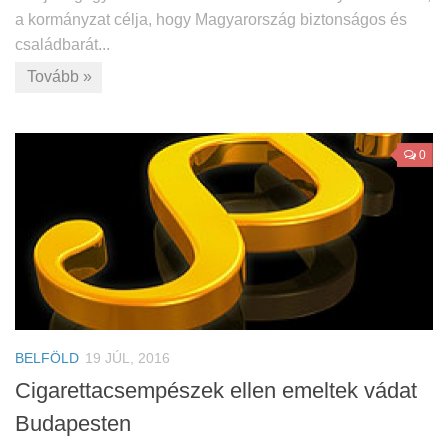
a kormányzat célja, hogy Magyarország biztonságos és
családbarát...
Tovább »
0
BELFÖLD
19 JÚL, 2016
Cigarettacsempészek ellen emeltek vádat
Budapesten