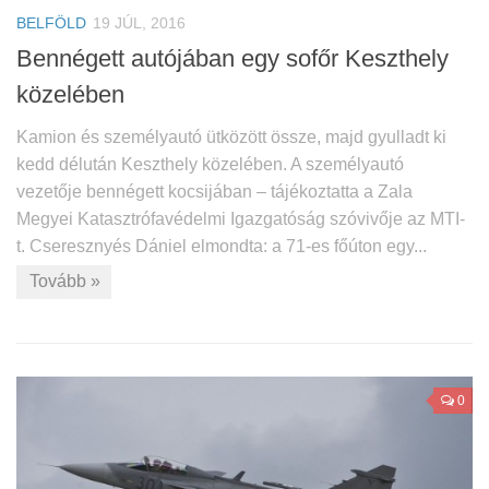
BELFÖLD
19 JÚL, 2016
Bennégett autójában egy sofőr Keszthely
közelében
Kamion és személyautó ütközött össze, majd gyulladt ki
kedd délután Keszthely közelében. A személyautó
vezetője bennégett kocsijában – tájékoztatta a Zala
Megyei Katasztrófavédelmi Igazgatóság szóvivője az MTI-
t. Cseresznyés Dániel elmondta: a 71-es főúton egy...
Tovább »
0