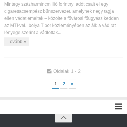
Mintegy százharmincmillió forintnyi adót csalt el egy
cigarettacsempész bűnszervezet, amelynek négy tagja
ellen vádat emeltek – közölte a fővárosi főügyész kedden
az MTI-vel. Ibolya Tibor közleményében az áll: a vádirat
lényege szerint a vádlottak...
Tovább »
Oldalak 1 - 2
1
2
»
Kezdőlap