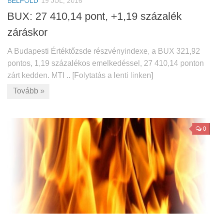
BELFÖLD
19 JÚL, 2016
BUX: 27 410,14 pont, +1,19 százalék
záráskor
A Budapesti Értéktőzsde részvényindexe, a BUX 321,92
pontos, 1,19 százalékos emelkedéssel, 27 410,14 ponton
zárt kedden. MTI .. [Folytatás a lenti linken]
Tovább »
0