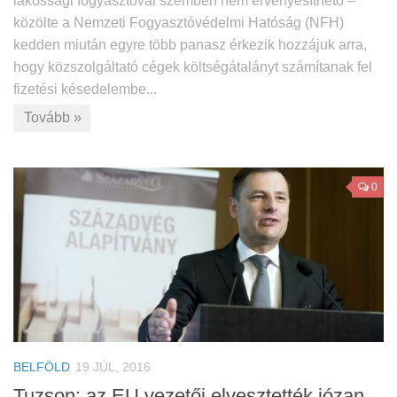
lakossági fogyasztóval szemben nem érvényesíthető –
közölte a Nemzeti Fogyasztóvédelmi Hatóság (NFH)
kedden miután egyre több panasz érkezik hozzájuk arra,
hogy közszolgáltató cégek költségátalányt számítanak fel
fizetési késedelembe...
Tovább »
0
BELFÖLD
19 JÚL, 2016
Tuzson: az EU vezetői elvesztették józan