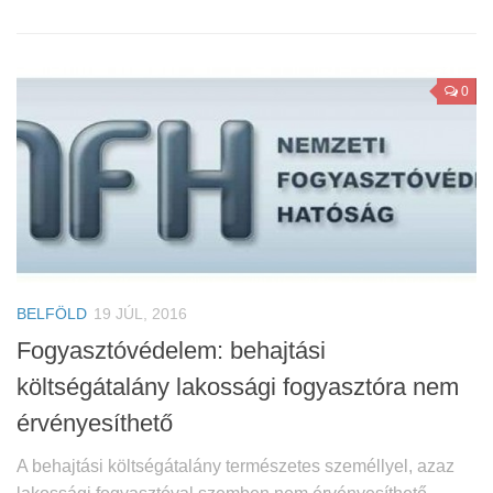
0
BELFÖLD
19 JÚL, 2016
Fogyasztóvédelem: behajtási
költségátalány lakossági fogyasztóra nem
érvényesíthető
A behajtási költségátalány természetes személlyel, azaz