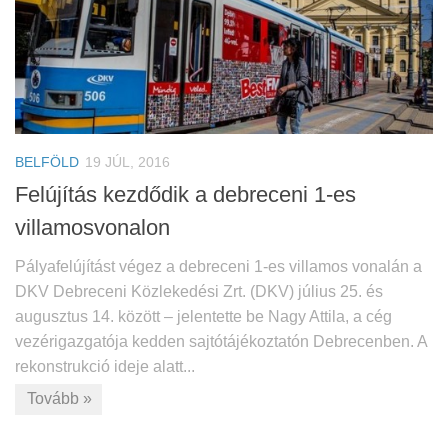
BELFÖLD
19 JÚL, 2016
Felújítás kezdődik a debreceni 1-es
villamosvonalon
Pályafelújítást végez a debreceni 1-es villamos vonalán a
DKV Debreceni Közlekedési Zrt. (DKV) július 25. és
augusztus 14. között – jelentette be Nagy Attila, a cég
vezérigazgatója kedden sajtótájékoztatón Debrecenben. A
rekonstrukció ideje alatt...
Tovább »