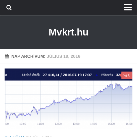
Kezdőlap
Mvkrt.hu
Miskolc
Menetrend (Miskolc) ↑
Tiszaújváros
NAP ARCHÍVUM:
JÚLIUS 19, 2016
Szerencs
0
Kazincbarcika
Belföld
Életmód