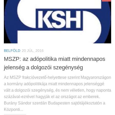
BELFÖLD
20 JÚL, 2016
MSZP: az adópolitika miatt mindennapos
jelenség a dolgozói szegénység
Az MSZP frakcióvezető-helyettese szerint Magyarországon
a kormány adópolitikája miatt mindennapos jelenséggé
vált a dolgozói szegénység, és nem véletlen, hogy naponta
százával-ezrével hagyják el az országot az emberek.
Burány Sándor szerdán Budapesten sajtótájékoztatón a
Központi...