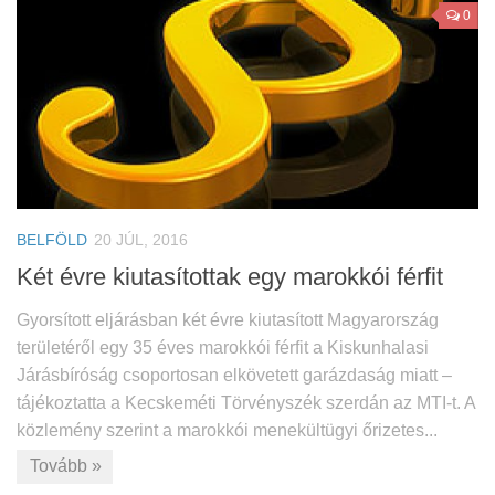
0
BELFÖLD
20 JÚL, 2016
Két évre kiutasítottak egy marokkói férfit
Gyorsított eljárásban két évre kiutasított Magyarország
területéről egy 35 éves marokkói férfit a Kiskunhalasi
Járásbíróság csoportosan elkövetett garázdaság miatt –
tájékoztatta a Kecskeméti Törvényszék szerdán az MTI-t. A
közlemény szerint a marokkói menekültügyi őrizetes...
Tovább »