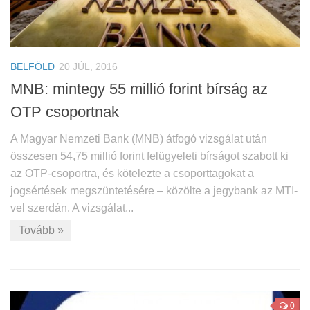
BELFÖLD
20 JÚL, 2016
MNB: mintegy 55 millió forint bírság az
OTP csoportnak
A Magyar Nemzeti Bank (MNB) átfogó vizsgálat után
összesen 54,75 millió forint felügyeleti bírságot szabott ki
az OTP-csoportra, és kötelezte a csoporttagokat a
jogsértések megszüntetésére – közölte a jegybank az MTI-
vel szerdán. A vizsgálat...
Tovább »
0