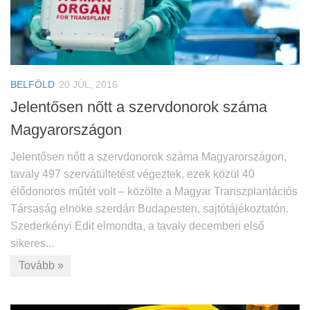
BELFÖLD
20 JÚL, 2016
Jelentősen nőtt a szervdonorok száma
Magyarországon
Jelentősen nőtt a szervdonorok száma Magyarországon,
tavaly 497 szervátültetést végeztek, ezek közül 40
élődonoros műtét volt – közölte a Magyar Transzplantációs
Társaság elnöke szerdán Budapesten, sajtótájékoztatón.
Szederkényi Edit elmondta, a tavaly decemberi első
sikeres...
Tovább »