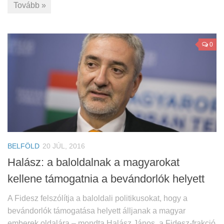
Tovább »
0
BELFÖLD
20 JÚL, 2016
Halász: a baloldalnak a magyarokat
kellene támogatnia a bevándorlók helyett
A Fidesz felszólítja a baloldali politikusokat, hogy a
bevándorlók támogatása helyett álljanak a magyar
emberek oldalára – mondta Halász János, a Fidesz-frakció