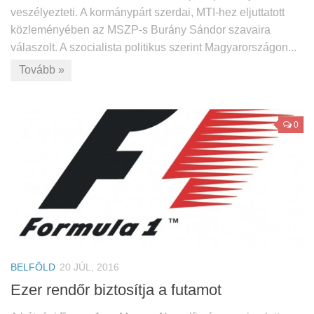
veszélyezteti. A kormánypárt szerdai, MTI-hez eljuttatott
közleményében az MSZP-s Burány Sándor szavaira
válaszolt. A szocialista politikus szerint Magyarországon...
Tovább »
0
BELFÖLD
20 JÚL, 2016
Ezer rendőr biztosítja a futamot