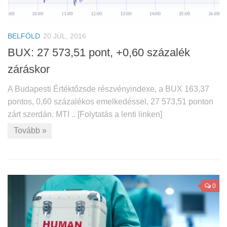
BELFÖLD
20 JÚL, 2016
BUX: 27 573,51 pont, +0,60 százalék
záráskor
A Budapesti Értéktőzsde részvényindexe, a BUX 163,37
pontos, 0,60 százalékos emelkedéssel, 27 573,51 ponton
zárt szerdán. MTI .. [Folytatás a lenti linken]
Tovább »
0