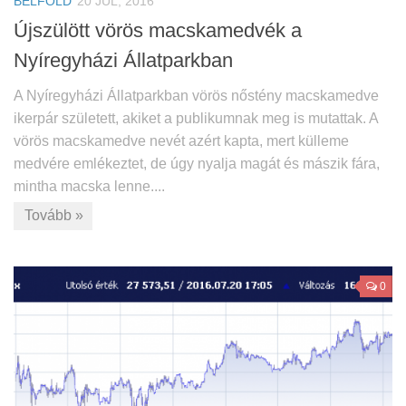
BELFÖLD
20 JÚL, 2016
Újszülött vörös macskamedvék a
Nyíregyházi Állatparkban
A Nyíregyházi Állatparkban vörös nőstény macskamedve
ikerpár született, akiket a publikumnak meg is mutattak. A
vörös macskamedve nevét azért kapta, mert külleme
medvére emlékeztet, de úgy nyalja magát és mászik fára,
mintha macska lenne....
Tovább »
0