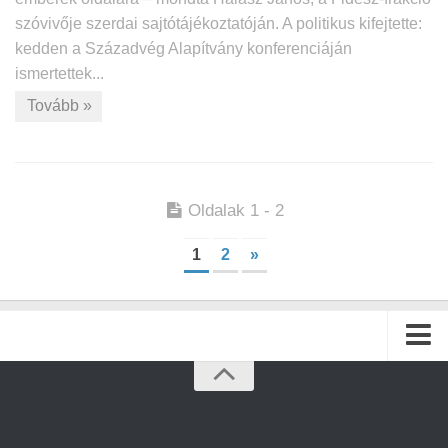
szóvivője szerdai sajtótájékoztatóján. A politikus kifejtette:
kedden a Századvég Alapítvány konferenciáján
ismertettek...
Tovább »
Oldalak 1 - 2
1
2
»
Kezdőlap
Archívum