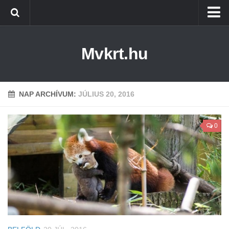
Kezdőlap
Mvkrt.hu
Miskolc
Menetrend (Miskolc) ↑
Tiszaújváros
NAP ARCHÍVUM:
JÚLIUS 20, 2016
Szerencs
0
Kazincbarcika
Belföld
Életmód