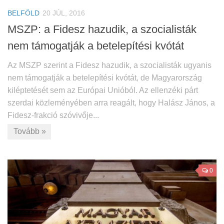
BELFÖLD
20 JÚL, 2016
MSZP: a Fidesz hazudik, a szocialisták
nem támogatják a betelepítési kvótát
Az MSZP szerint a Fidesz hazudik, a szocialisták ugyanis
nem támogatják a betelepítési kvótát, de Magyarország
kiléptetését sem az Európai Unióból. Az ellenzéki párt
szerdai közleményében arra reagált, hogy Halász János, a
Fidesz-frakció szóvivője...
Tovább »
0