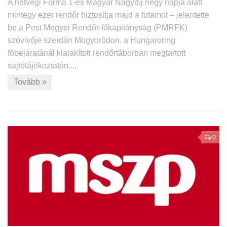
A hétvégi Forma 1-es Magyar Nagydíj négy napja alatt
mintegy ezer rendőr biztosítja majd a futamot – jelentette
be a Pest Megyei Rendőr-főkapitányság (PMRFK)
szóvivője szerdán Mogyoródon, a Hungaroring
főbejáratánál kialakított rendőrtáborban megtartott
sajtótájékoztatón....
Tovább »
0