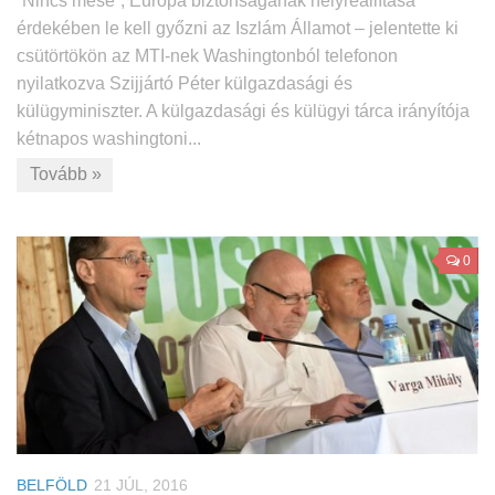
“Nincs mese”, Európa biztonságának helyreállítása
érdekében le kell győzni az Iszlám Államot – jelentette ki
csütörtökön az MTI-nek Washingtonból telefonon
nyilatkozva Szijjártó Péter külgazdasági és
külügyminiszter. A külgazdasági és külügyi tárca irányítója
kétnapos washingtoni...
Tovább »
0
BELFÖLD
21 JÚL, 2016