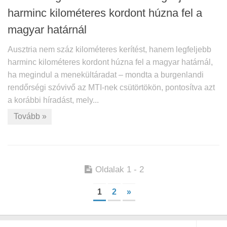
harminc kilométeres kordont húzna fel a
magyar határnál
Ausztria nem száz kilométeres kerítést, hanem legfeljebb
harminc kilométeres kordont húzna fel a magyar határnál,
ha megindul a menekültáradat – mondta a burgenlandi
rendőrségi szóvivő az MTI-nek csütörtökön, pontosítva azt
a korábbi híradást, mely...
Tovább »
Oldalak 1 - 2
1
2
»