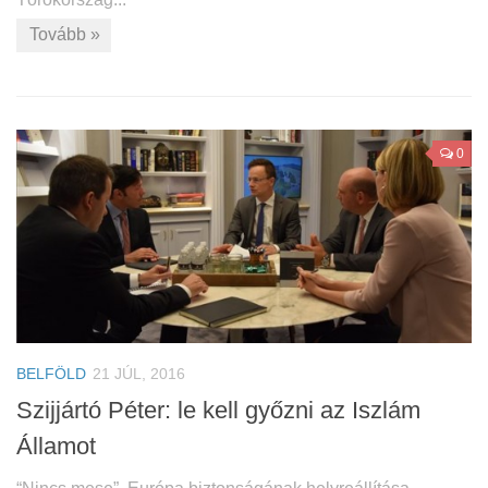
Tovább »
0
BELFÖLD
21 JÚL, 2016
Szijjártó Péter: le kell győzni az Iszlám
Államot