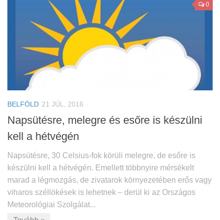
0
BELFÖLD
21 JÚL, 2016
Napsütésre, melegre és esőre is készülni
kell a hétvégén
Napsütésre, 30 Celsius-fok körüli melegre, de esőre is
készülni kell a hétvégén. Emellett többnyire mérsékelt
marad a légmozgás, de zivatarok környezetében erős vagy
viharos széllökések is lehetnek – derül ki az Országos
Meteorológiai Szolgálat...