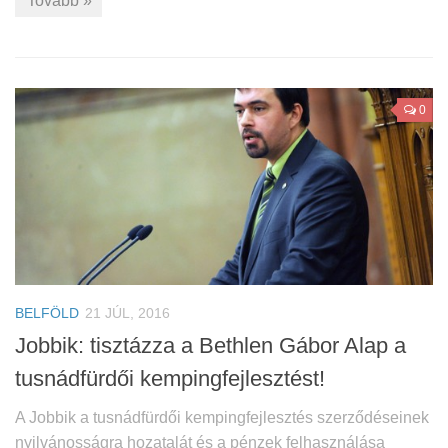
Tovább »
0
BELFÖLD
21 JÚL, 2016
Jobbik: tisztázza a Bethlen Gábor Alap a
tusnádfürdői kempingfejlesztést!
A Jobbik a tusnádfürdői kempingfejlesztés szerződéseinek
nyilvánosságra hozatalát és a pénzek felhasználása