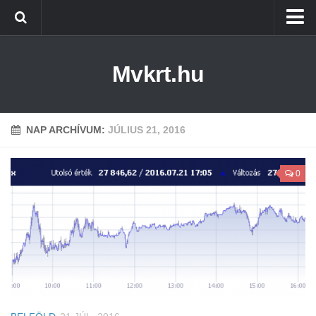
Kezdőlap
Mvkrt.hu
Miskolc
Menetrend (Miskolc) ↑
Tiszaújváros
NAP ARCHÍVUM:
JÚLIUS 21, 2016
Szerencs
0
Kazincbarcika
Belföld
Életmód