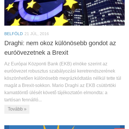
BELFÖLD
21 JÚL, 2016
Draghi: nem okoz különösebb gondot az
euróövezetnek a Brexit
Az Európai Központi Bank (EKB) elnöke szerint az
euróövezet robusztus szabályozási keretrendszerének
köszönhetően különösebb megrázkódtatás nélkül tette túl
magát a Brexit-sokkon. Mario Draghi az EKB csütörtöki
kamatdöntő ülését követő tájékoztatón elmondta: a
tartósan fennálló...
Tovább »