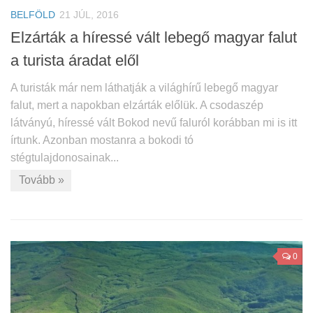
BELFÖLD
21 JÚL, 2016
Elzárták a híressé vált lebegő magyar falut
a turista áradat elől
A turisták már nem láthatják a világhírű lebegő magyar
falut, mert a napokban elzárták előlük. A csodaszép
látványú, híressé vált Bokod nevű faluról korábban mi is itt
írtunk. Azonban mostanra a bokodi tó
stégtulajdonosainak...
Tovább »
0