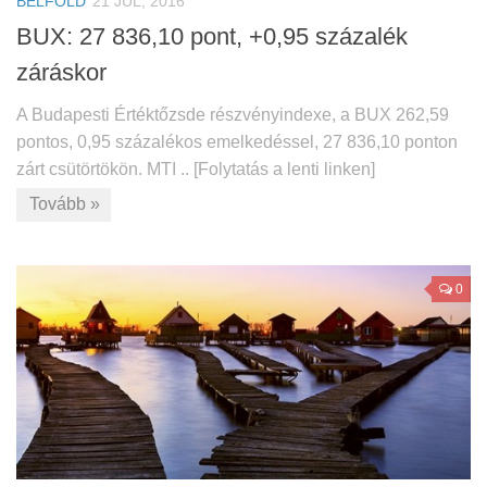
BELFÖLD
21 JÚL, 2016
BUX: 27 836,10 pont, +0,95 százalék
záráskor
A Budapesti Értéktőzsde részvényindexe, a BUX 262,59
pontos, 0,95 százalékos emelkedéssel, 27 836,10 ponton
zárt csütörtökön. MTI .. [Folytatás a lenti linken]
Tovább »
0