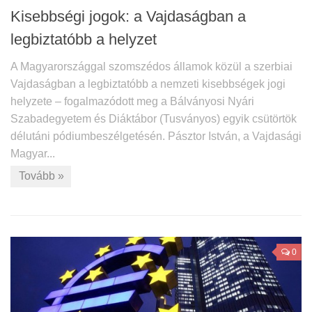
Kisebbségi jogok: a Vajdaságban a
legbiztatóbb a helyzet
A Magyarországgal szomszédos államok közül a szerbiai
Vajdaságban a legbiztatóbb a nemzeti kisebbségek jogi
helyzete – fogalmazódott meg a Bálványosi Nyári
Szabadegyetem és Diáktábor (Tusványos) egyik csütörtök
délutáni pódiumbeszélgetésén. Pásztor István, a Vajdasági
Magyar...
Tovább »
0