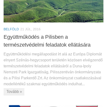
BELFÖLD
21 JÚL, 2016
Együttműködés a Pilisben a
természetvédelmi feladatok ellátására
Együttműködési megállapodást írt alá az Európa Diplomát
elnyert Szénás-hegycsoport területén közösen elvégzendő
természetvédelmi feladatok ellátásáról a Duna-Ipoly
Nemzeti Park Igazgatóság, Pilisszentiván önkormányzata
és a Pilisi Parkerdő Zrt. Az önkormányzat csatlakozásával
modellértékű szakmai együttműködés indulhat...
Tovább »