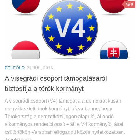
0
BELFÖLD
21 JÚL, 2016
A visegrádi csoport támogatásáról
biztosítja a török kormányt
A visegrádi csoport (V4) támogatja a demokratikusan
megválasztott török kormányt, bízva benne, hogy
Törökország a nemzetközi jogon alapuló, állandó
alkotmányos rendet biztosít – áll a V4 kormányfői által
csütörtökön Varsóban elfogadott közös nyilatkozatban.
Törökország...