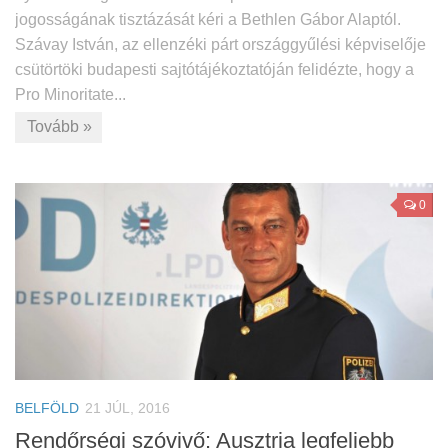
jogosságának tisztázását kéri a Bethlen Gábor Alaptól.
Szávay István, az ellenzéki párt országgyűlési képviselője
csütörtöki budapesti sajtótájékoztatóján felidézte, hogy a
Pro Minoritate...
Tovább »
0
BELFÖLD
21 JÚL, 2016
Rendőrségi szóvivő: Ausztria legfeljebb