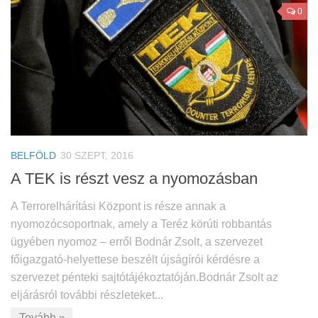
0
BELFÖLD
30 SZEPT, 2016
A TEK is részt vesz a nyomozásban
A Terrorelhárítási Központ is része annak a
nyomozócsoportnak, amely a Teréz körúti robbantás
ügyében nyomoz – erről Bodnár Zsolt, a szervezet
főigazgató-helyettese beszélt újságírói kérdésre a
szervezet pénteki sajtótájékoztatóján.Bodnár Zsolt az
eljárásról további részleteket...
Tovább »