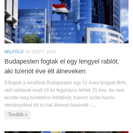
BELFÖLD
30 SZEPT, 2016
Budapesten fogtak el egy lengyel rablót,
aki tizenöt éve élt álneveken
Elfogtak a rendőrök Budapesten egy 51 éves lengyel férfit,
akit rablások miatt 16 év fegyházra ítéltek 15 éve, de nem
kezdte meg büntetése letöltését, hanem azóta hamis
okmányokkal élt és hat álnevet használt –...
Tovább »