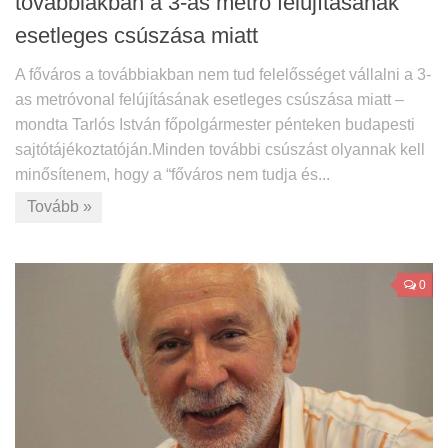
továbbiakban a 3-as metró felújításának
esetleges csúszása miatt
A főváros a továbbiakban nem tud felelősséget vállalni a 3-
as metróvonal felújításának esetleges csúszása miatt –
mondta Tarlós István főpolgármester pénteken budapesti
sajtótájékoztatóján.Minden további csúszást olyannak kell
minősítenem, hogy a “főváros nem tudja és...
Tovább »
0