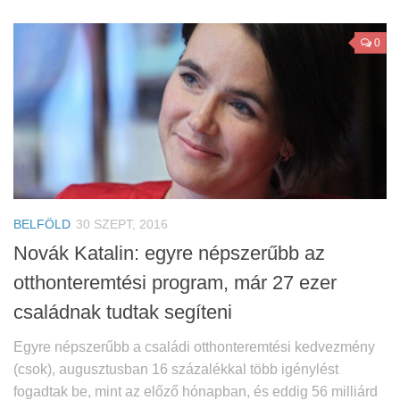
0
BELFÖLD
30 SZEPT, 2016
Novák Katalin: egyre népszerűbb az
otthonteremtési program, már 27 ezer
családnak tudtak segíteni
Egyre népszerűbb a családi otthonteremtési kedvezmény
(csok), augusztusban 16 százalékkal több igénylést
fogadtak be, mint az előző hónapban, és eddig 56 milliárd