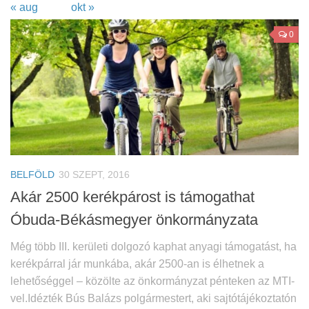
« aug
okt »
0
BELFÖLD
30 SZEPT, 2016
Akár 2500 kerékpárost is támogathat
Óbuda-Békásmegyer önkormányzata
Még több III. kerületi dolgozó kaphat anyagi támogatást, ha
kerékpárral jár munkába, akár 2500-an is élhetnek a
lehetőséggel – közölte az önkormányzat pénteken az MTI-
vel.Idézték Bús Balázs polgármestert, aki sajtótájékoztatón