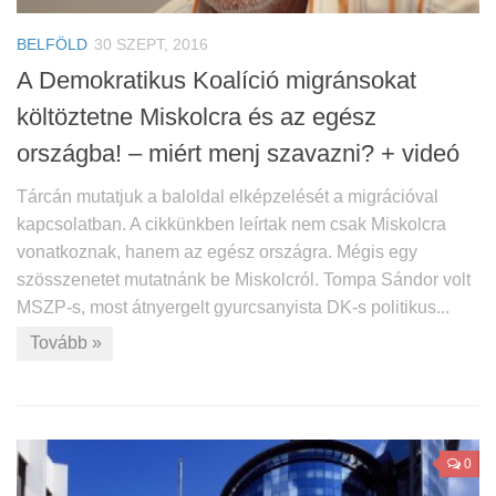
BELFÖLD
30 SZEPT, 2016
A Demokratikus Koalíció migránsokat
költöztetne Miskolcra és az egész
országba! – miért menj szavazni? + videó
Tárcán mutatjuk a baloldal elképzelését a migrációval
kapcsolatban. A cikkünkben leírtak nem csak Miskolcra
vonatkoznak, hanem az egész országra. Mégis egy
szösszenetet mutatnánk be Miskolcról. Tompa Sándor volt
MSZP-s, most átnyergelt gyurcsanyista DK-s politikus...
Tovább »
0