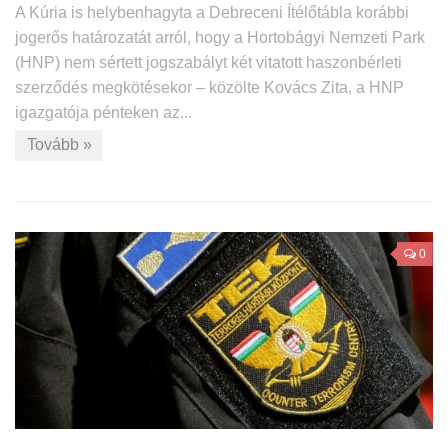
A Kúria is helybenhagyta a Debreceni Ítélőtábla korábbi
jogerős határozatát arról, hogy a Hortobágyi Nemzeti Park
(HNP) nem sértett jogszabályt két vitatott haszonbérleti
szerződés megkötésekor – közölte Kovács Zita, a HNP
igazgatója pénteken az...
Tovább »
0