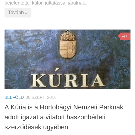
bejelentette: külön juttatással járulnak...
Tovább »
0
BELFÖLD
30 SZEPT, 2016
A Kúria is a Hortobágyi Nemzeti Parknak
adott igazat a vitatott haszonbérleti
szerződések ügyében