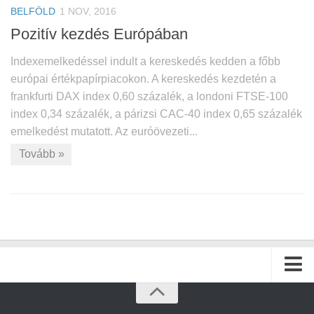
BELFÖLD
1 NOV, 2016
Pozitív kezdés Európában
Indexemelkedéssel indult a kereskedés kedden a főbb
európai értékpapírpiacokon. A kereskedés kezdetén a
frankfurti DAX index 0,60 százalék, a londoni FTSE-100
index 0,34 százalék, a párizsi CAC-40 index 0,65 százalék
emelkedést mutatott. Az euróövezeti...
Tovább »
Kezdőlap