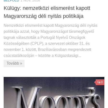
BELFÖLD
1 NOV, 2016
Külügy: nemzetközi elismerést kapott
Magyarország déli nyitás politikája
Nemzetközi elismerést kapott Magyarország déli nyitás
politikája azzal, hogy Magyarországot társmegfigyelő
tagnak választották a Portugál Nyelvű Országok
Közösségében (CPLP), a szervezet október 31. és
november 1. között, Brazíliavárosban megrendezett
csúcstalálkozóján – közölte a Külgazdasági...
Tovább »
0