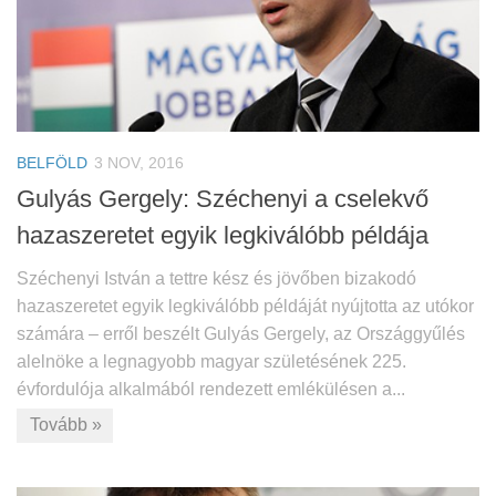
BELFÖLD
3 NOV, 2016
Gulyás Gergely: Széchenyi a cselekvő
hazaszeretet egyik legkiválóbb példája
Széchenyi István a tettre kész és jövőben bizakodó
hazaszeretet egyik legkiválóbb példáját nyújtotta az utókor
számára – erről beszélt Gulyás Gergely, az Országgyűlés
alelnöke a legnagyobb magyar születésének 225.
évfordulója alkalmából rendezett emlékülésen a...
Tovább »