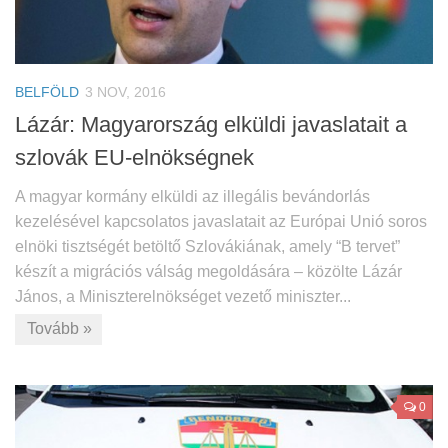
BELFÖLD
3 NOV, 2016
Lázár: Magyarország elküldi javaslatait a
szlovák EU-elnökségnek
A magyar kormány elküldi az illegális bevándorlás
kezelésével kapcsolatos javaslatait az Európai Unió soros
elnöki tisztségét betöltő Szlovákiának, amely “B tervet”
készít a migrációs válság megoldására – közölte Lázár
János, a Miniszterelnökséget vezető miniszter...
Tovább »
0