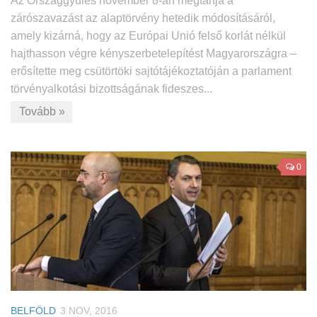
Az Országgyűlés november 8-án megtartja a
zárószavazást az alaptörvény hetedik módosításáról,
amely kizárná, hogy az Európai Unió felső korlát nélkül
hajthasson végre kényszerbetelepítést Magyarországra –
erősítette meg csütörtöki sajtótájékoztatóján a parlament
törvényalkotási bizottságának fideszes...
Tovább »
0
BELFÖLD
3 NOV, 2016