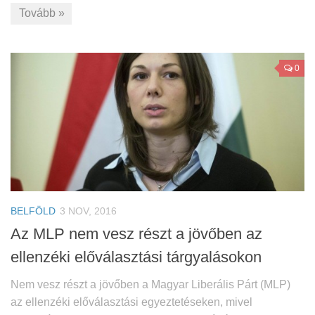
Tovább »
0
BELFÖLD
3 NOV, 2016
Az MLP nem vesz részt a jövőben az
ellenzéki előválasztási tárgyalásokon
Nem vesz részt a jövőben a Magyar Liberális Párt (MLP)
az ellenzéki előválasztási egyeztetéseken, mivel