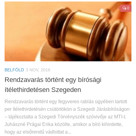
0
BELFÖLD
3 NOV, 2016
Rendzavarás történt egy bírósági
ítélethirdetésen Szegeden
Rendzavarás történt egy fegyveres rablás ügyében tartott
per ítélethirdetésén csütörtökön a Szegedi Járásbíróságon
– tájékoztatta a Szegedi Törvényszék szóvivője az MTI-t.
Juhászné Prágai Erika közölte, amikor a bíró kihirdette,
hogy az elsőrendű vádlottat a...