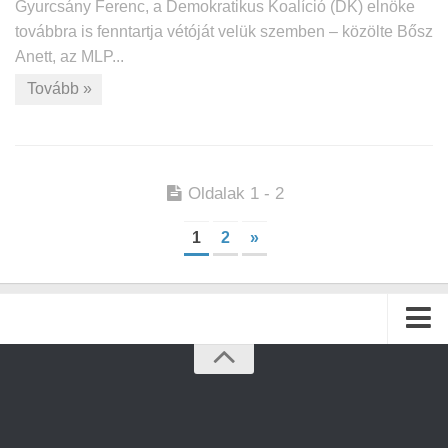
Gyurcsány Ferenc, a Demokratikus Koalíció (DK) elnöke
továbbra is fenntartja vétóját velük szemben – közölte Bősz
Anett, az MLP...
Tovább »
Oldalak 1 - 2
1
2
»
Kezdőlap
Archívum
Kapcsolat