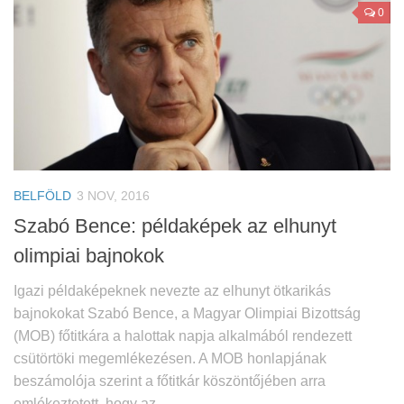
0
BELFÖLD
3 NOV, 2016
Szabó Bence: példaképek az elhunyt
olimpiai bajnokok
Igazi példaképeknek nevezte az elhunyt ötkarikás
bajnokokat Szabó Bence, a Magyar Olimpiai Bizottság
(MOB) főtitkára a halottak napja alkalmából rendezett
csütörtöki megemlékezésen. A MOB honlapjának
beszámolója szerint a főtitkár köszöntőjében arra
emlékeztetett, hogy az...