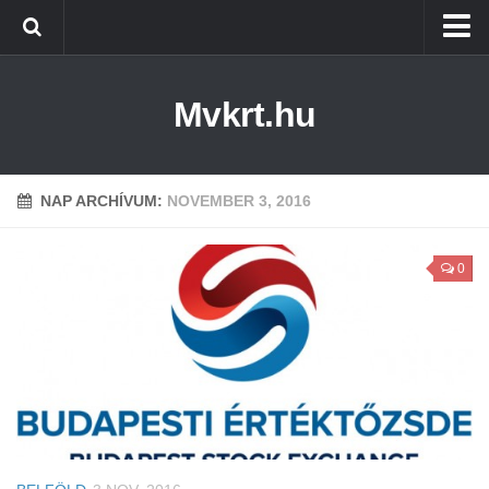
Kezdőlap
Mvkrt.hu
Miskolc
Menetrend (Miskolc) ↑
Tiszaújváros
NAP ARCHÍVUM:
NOVEMBER 3, 2016
Szerencs
0
Kazincbarcika
Belföld
Életmód