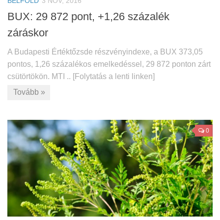
BELFÖLD
3 NOV, 2016
BUX: 29 872 pont, +1,26 százalék
záráskor
A Budapesti Értéktőzsde részvényindexe, a BUX 373,05
pontos, 1,26 százalékos emelkedéssel, 29 872 ponton zárt
csütörtökön. MTI .. [Folytatás a lenti linken]
Tovább »
0