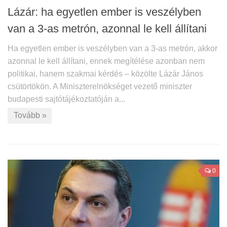
Lázár: ha egyetlen ember is veszélyben
van a 3-as metrón, azonnal le kell állítani
Ha egyetlen ember is veszélyben van a 3-as metrón, akkor
azonnal le kell állítani, ennek megítélése azonban nem
politikai, hanem szakmai kérdés – közölte Lázár János
csütörtökön. A Miniszterelnökséget vezető miniszter
budapesti sajtótájékoztatóján a...
Tovább »
0