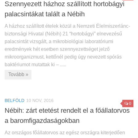
Szennyezett házhoz szállított hortobágyi
palacsintákat talált a Nébih
A házhoz szállított ételek közül a Nemzeti Élelmiszerlánc-
biztonsági Hivatal (Nébih) 21 “hortobágyi” elnevezésű
palacsintát vizsgált, a mikrobiológiai laboratóriumi
eredmények hét esetben szennyezettséget jelző
mikroorganizmust, kettőnél pedig úgy nevezett spórás
baktériumot mutattak ki – .....
Tovább »
BELFÖLD
10 NOV, 2016
0
Nébih: zárt etetést rendelt el a főállatorvos
a baromfigazdaságokban
Az országos főállatorvos az egész országra kiterjedően