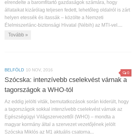
elrendelte a baromfitartó gazdaságok számára, hogy
állataikat kizárólag teljesen fedett, lehetőleg oldalról is zárt
helyen etessék és itassák – közölte a Nemzeti
Élelmiszerlánc-biztonsági Hivatal (Nébih) az MTI-vel....
Tovább »
BELFÖLD
10 NOV, 2016
0
Szócska: intenzívebb cselekvést várnak a
tagországok a WHO-tól
Az eddig jelölti viták, bemutatkozások során kiderült, hogy
a tagországok sokkal intenzívebb cselekvést várnak az
Egészségügyi Világszervezettől (WHO) – mondta a
magyar kormány által a szervezet vezetőjének jelölt
Szócska Miklós az M1 aktuális csatorna...