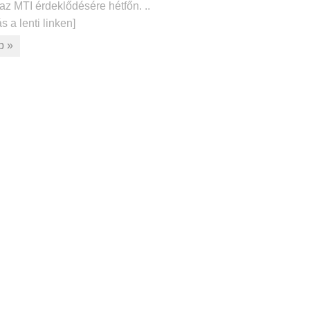
az MTI érdeklődésére hétfőn. ..
s a lenti linken]
b »