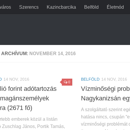
jváros
Szerencs
Kazincbarcika
Belföld
Életmód
 ARCHÍVUM:
NOVEMBER 14, 2016
D
14 NOV, 2016
BELFÖLD
14 NOV, 2016
0
lió forint adótartozás
Vízminőségi pro
ti magánszemélyek
Nagykanizsán eg
ra (2671 fő)
A szolgáltató szerint e
hatása nincs, csupán “es
rtebb emberek közül a listán
vízminőségi problémát 
ó Zuschlag János, Portik Tamás,