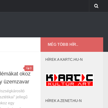
MÉG TÖBB HÍR..
HÍREK A KARTC.HU-N
0
blémákat okoz
y üzemzavar
gészségkárosító
ztétikai” jellegű
HÍREK A ZENET.HU-N
okoz egy