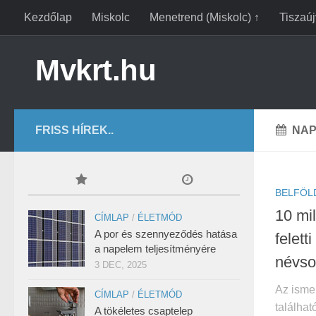
Kezdőlap
Miskolc
Menetrend (Miskolc) ↑
Tiszaú
Mvkrt.hu
FRISS HÍREK..
NAP
BELFÖL
10 mil
CÍMLAP
/
ÉLETMÓD
A por és szennyeződés hatása
felet
a napelem teljesítményére
névso
3 DEC, 2025
Az isme
CÍMLAP
/
ÉLETMÓD
találhat
A tökéletes csaptelep