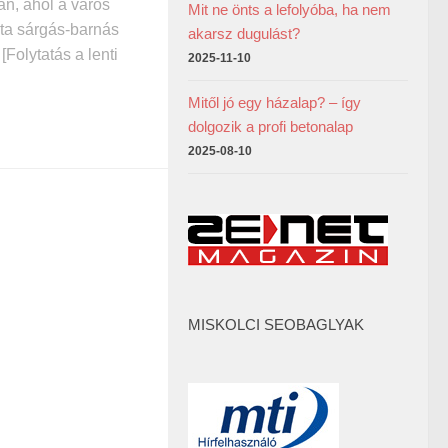
n, ahol a város
Mit ne önts a lefolyóba, ha nem
óta sárgás-barnás
akarsz dugulást?
 [Folytatás a lenti
2025-11-10
Mitől jó egy házalap? – így
dolgozik a profi betonalap
2025-08-10
MISKOLCI SEOBAGLYAK