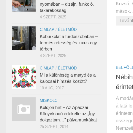
Kozsó, 
nyomában – dizájn, funkció,
takarékosság
mások… .
4 SZEPT, 2025
Továb
CÍMLAP
/
ÉLETMÓD
Kőburkolat a fürdőszobában –
természetesség és luxus egy
térben
4 SZEPT, 2025
BELFÖL
CÍMLAP
/
ÉLETMÓD
Mi a különbség a matyó és a
Nébih
kalocsai hímzés között?
érinte
19 AUG, 2017
A madári
MISKOLC
állatál
Küldjön hírt – Az Apáczai
érintett
Könyvkiadó értékelte az „Így
dolgoztam…” pályamunkákat
összege 
25 SZEPT, 2014
Nemzeti