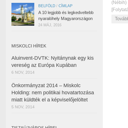
(Nébih) 
BELFÖLD
/
CÍMLAP
[Folytatá
A 10 legjobb és legkedveltebb
nyaralóhely Magyarországon
Továb
24 MÁJ, 2016
MISKOLCI HÍREK
Aluinvent-DVTK: Nyitánynak egy kis
vereség az Európa Kupában
6 NOV, 2014
Önkormányzat 2014 – Miskolc
Holding: nem politikai hovatartozása
miatt küldték el a képviselőjelöltet
5 NOV, 2014
TISZAÚJVÁROS HÍREI