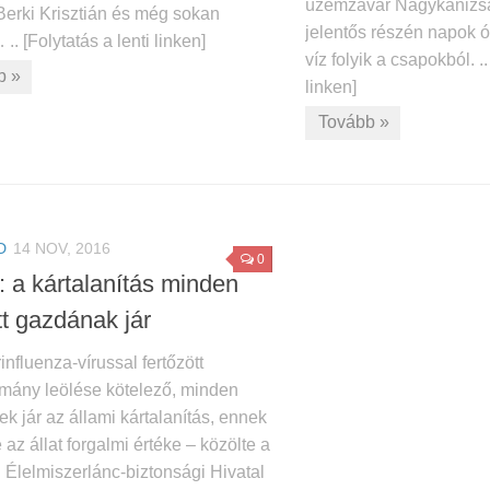
üzemzavar Nagykanizsá
Berki Krisztián és még sokan
jelentős részén napok 
. [Folytatás a lenti linken]
víz folyik a csapokból. ..
b »
linken]
Tovább »
D
14 NOV, 2016
0
: a kártalanítás minden
tt gazdának jár
nfluenza-vírussal fertőzött
lomány leölése kötelező, minden
nek jár az állami kártalanítás, ennek
az állat forgalmi értéke – közölte a
 Élelmiszerlánc-biztonsági Hivatal