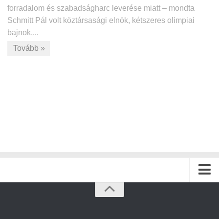
forradalom és szabadságharc leverése miatt – mondta
Schmitt Pál volt köztársasági elnök, kétszeres olimpiai
bajnok,...
Tovább »
Kezdőlap
Archívum