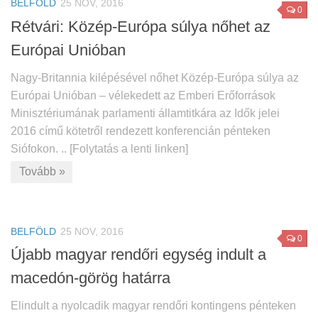
BELFÖLD
25 NOV, 2016
0
Rétvári: Közép-Európa súlya nőhet az
Európai Unióban
Nagy-Britannia kilépésével nőhet Közép-Európa súlya az
Európai Unióban – vélekedett az Emberi Erőforrások
Minisztériumának parlamenti államtitkára az Idők jelei
2016 című kötetről rendezett konferencián pénteken
Siófokon. .. [Folytatás a lenti linken]
Tovább »
BELFÖLD
25 NOV, 2016
0
Újabb magyar rendőri egység indult a
macedón-görög határra
Elindult a nyolcadik magyar rendőri kontingens pénteken