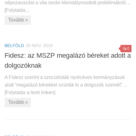
népszavazást a vita során kikristályosodott problémákról. ..
[Folytatás...
Tovább »
BELFÖLD
25 NOV, 2016
0
Fidesz: az MSZP megalázó béreket adott a
dolgozóknak
A Fidesz szerint a szocialisták nyolcéves kormányzásuk
alatt “megalázó bérekkel szúrták ki a dolgozók szemét”. ..
[Folytatás a lenti linken]
Tovább »