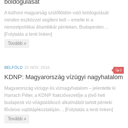
boldogulását
A külhoni magyarság szülőföldön való boldogulását
minden eszközzel segíteni kell – emelte ki a
nemzetpolitikai államtitkár pénteken, Budapesten. ..
[Folytatás a lenti linken]
Tovább »
BELFÖLD
25 NOV, 2016
0
KDNP: Magyarország vízügyi nagyhatalom
Magyarország vízügyi és víznagyhatalom – jelentette ki
Harrach Péter, a KDNP frakcióvezetője a jövő heti
budapesti víz-világtalálkozó alkalmából tartott pénteki
fővárosi sajtótájékoztatóján. .. [Folytatás a lenti linken]
Tovább »