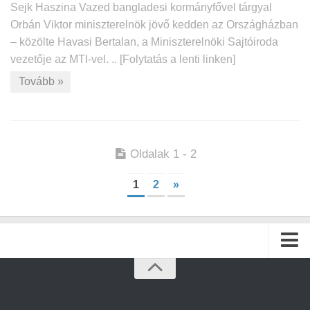
Sejk Haszina Vazed bangladesi kormányfővel tárgyal
Orbán Viktor miniszterelnök jövő kedden az Országházban
– közölte Havasi Bertalan, a Miniszterelnöki Sajtóiroda
vezetője az MTI-vel. .. [Folytatás a lenti linken]
Tovább »
Oldalak 1 - 2
1
2
»
Kezdőlap
Archívum