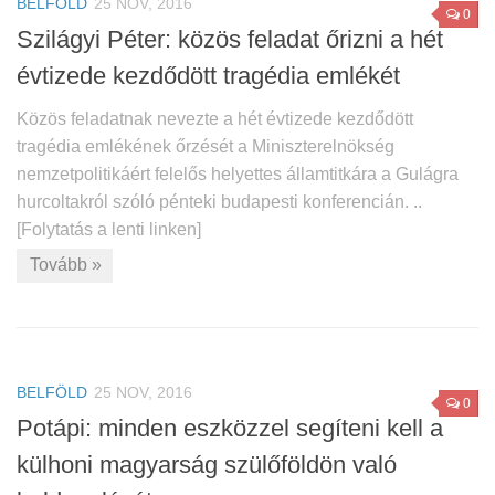
BELFÖLD
25 NOV, 2016
0
Szilágyi Péter: közös feladat őrizni a hét
évtizede kezdődött tragédia emlékét
Közös feladatnak nevezte a hét évtizede kezdődött
tragédia emlékének őrzését a Miniszterelnökség
nemzetpolitikáért felelős helyettes államtitkára a Gulágra
hurcoltakról szóló pénteki budapesti konferencián. ..
[Folytatás a lenti linken]
Tovább »
BELFÖLD
25 NOV, 2016
0
Potápi: minden eszközzel segíteni kell a
külhoni magyarság szülőföldön való