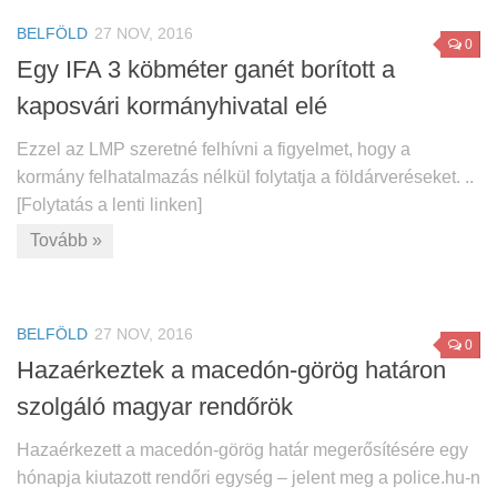
BELFÖLD
27 NOV, 2016
0
Egy IFA 3 köbméter ganét borított a
kaposvári kormányhivatal elé
Ezzel az LMP szeretné felhívni a figyelmet, hogy a
kormány felhatalmazás nélkül folytatja a földárveréseket. ..
[Folytatás a lenti linken]
Tovább »
BELFÖLD
27 NOV, 2016
0
Hazaérkeztek a macedón-görög határon
szolgáló magyar rendőrök
Hazaérkezett a macedón-görög határ megerősítésére egy
hónapja kiutazott rendőri egység – jelent meg a police.hu-n