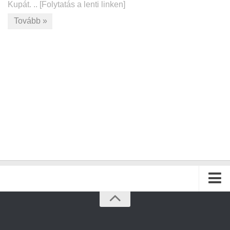
Kupát. .. [Folytatás a lenti linken]
Tovább »
Kezdőlap
Archívum