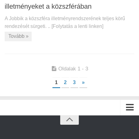
illetményeket a közszférában
A Jobbik a közszféra illetményrendszerének teljes körű
rendezését sürgeti. .. [Folytatás a lenti linken]
Tovább »
Oldalak 1 - 3
1
2
3
»
Kezdőlap
Archívum