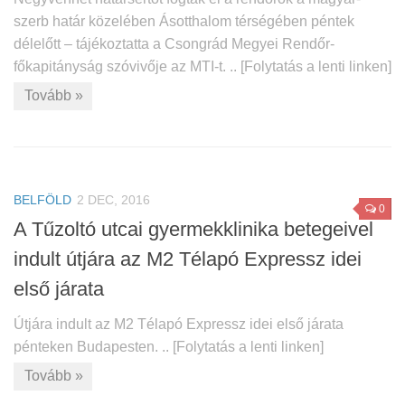
szerb határ közelében Ásotthalom térségében péntek
délelőtt – tájékoztatta a Csongrád Megyei Rendőr-
főkapitányság szóvivője az MTI-t. .. [Folytatás a lenti linken]
Tovább »
BELFÖLD
2 DEC, 2016
0
A Tűzoltó utcai gyermekklinika betegeivel
indult útjára az M2 Télapó Expressz idei
első járata
Útjára indult az M2 Télapó Expressz idei első járata
pénteken Budapesten. .. [Folytatás a lenti linken]
Tovább »