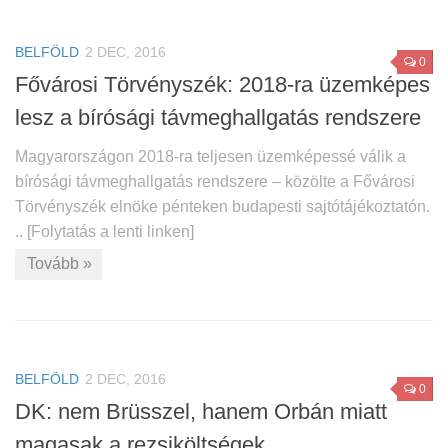
BELFÖLD
2 DEC, 2016
0
Fővárosi Törvényszék: 2018-ra üzemképes
lesz a bírósági távmeghallgatás rendszere
Magyarországon 2018-ra teljesen üzemképessé válik a
bírósági távmeghallgatás rendszere – közölte a Fővárosi
Törvényszék elnöke pénteken budapesti sajtótájékoztatón.
.. [Folytatás a lenti linken]
Tovább »
BELFÖLD
2 DEC, 2016
0
DK: nem Brüsszel, hanem Orbán miatt
magasak a rezsiköltségek