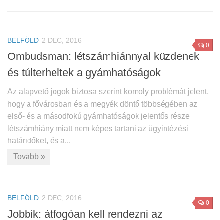
BELFÖLD
2 DEC, 2016
0
Ombudsman: létszámhiánnyal küzdenek
és túlterheltek a gyámhatóságok
Az alapvető jogok biztosa szerint komoly problémát jelent,
hogy a fővárosban és a megyék döntő többségében az
első- és a másodfokú gyámhatóságok jelentős része
létszámhiány miatt nem képes tartani az ügyintézési
határidőket, és a...
Tovább »
BELFÖLD
2 DEC, 2016
0
Jobbik: átfogóan kell rendezni az