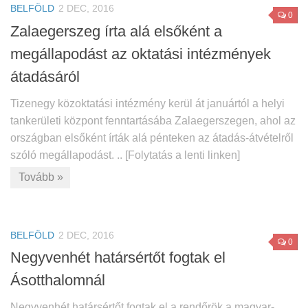
BELFÖLD
2 DEC, 2016
0
Zalaegerszeg írta alá elsőként a
megállapodást az oktatási intézmények
átadásáról
Tizenegy közoktatási intézmény kerül át januártól a helyi
tankerületi központ fenntartásába Zalaegerszegen, ahol az
országban elsőként írták alá pénteken az átadás-átvételről
szóló megállapodást. .. [Folytatás a lenti linken]
Tovább »
BELFÖLD
2 DEC, 2016
0
Negyvenhét határsértőt fogtak el
Ásotthalomnál
Negyvenhét határsértőt fogtak el a rendőrök a magyar-