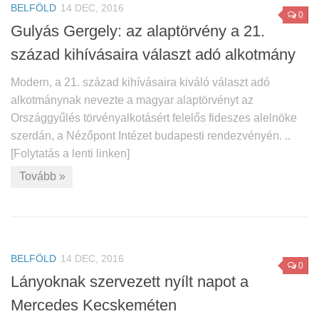
BELFÖLD
14 DEC, 2016
0
Gulyás Gergely: az alaptörvény a 21.
század kihívásaira választ adó alkotmány
Modern, a 21. század kihívásaira kiváló választ adó
alkotmánynak nevezte a magyar alaptörvényt az
Országgyűlés törvényalkotásért felelős fideszes alelnöke
szerdán, a Nézőpont Intézet budapesti rendezvényén. ..
[Folytatás a lenti linken]
Tovább »
BELFÖLD
14 DEC, 2016
0
Lányoknak szervezett nyílt napot a
Mercedes Kecskeméten