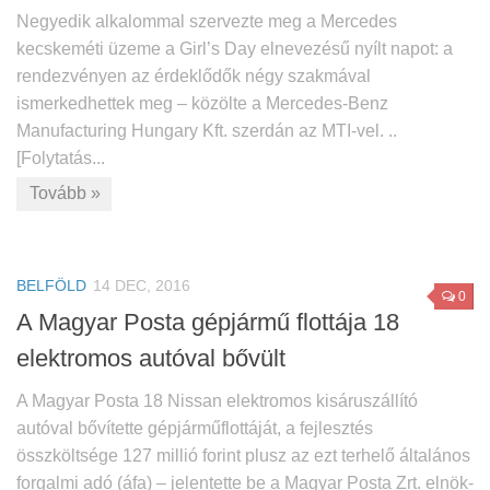
Negyedik alkalommal szervezte meg a Mercedes
kecskeméti üzeme a Girl’s Day elnevezésű nyílt napot: a
rendezvényen az érdeklődők négy szakmával
ismerkedhettek meg – közölte a Mercedes-Benz
Manufacturing Hungary Kft. szerdán az MTI-vel. ..
[Folytatás...
Tovább »
BELFÖLD
14 DEC, 2016
0
A Magyar Posta gépjármű flottája 18
elektromos autóval bővült
A Magyar Posta 18 Nissan elektromos kisáruszállító
autóval bővítette gépjárműflottáját, a fejlesztés
összköltsége 127 millió forint plusz az ezt terhelő általános
forgalmi adó (áfa) – jelentette be a Magyar Posta Zrt. elnök-