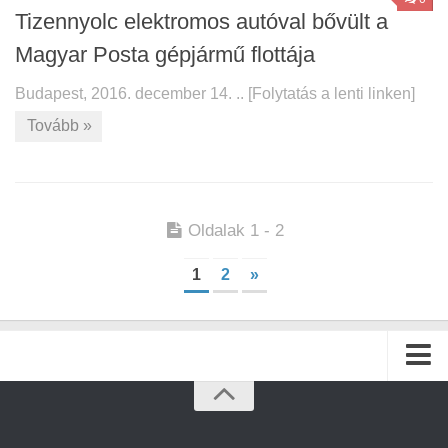
Tizennyolc elektromos autóval bővült a
Magyar Posta gépjármű flottája
Budapest, 2016. december 14. .. [Folytatás a lenti linken]
Tovább »
Oldalak 1 - 2
1
2
»
Kezdőlap
Archívum