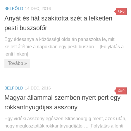
BELFÖLD
14 DEC, 2016
0
Anyát és fiát szakította szét a lelketlen
pesti buszsofőr
Egy édesanya a közösségi oldalán panaszolta le, mit
kellett átélnie a napokban egy pesti buszon. .. [Folytatás a
lenti linken]
Tovább »
BELFÖLD
14 DEC, 2016
0
Magyar állammal szemben nyert pert egy
rokkantnyugdíjas asszony
Egy vidéki asszony egészen Strasbourgig ment, azok után,
hogy megfosztották rokkantnyugdíjától. .. [Folytatás a lenti