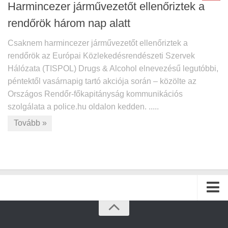
Harmincezer járművezetőt ellenőriztek a
rendőrök három nap alatt
Csaknem harmincezer járművezetőt ellenőriztek a
rendőrök az Európai Közlekedésrendészeti Szervek
Hálózata (TISPOL) Drugs & Alcohol elnevezésű legutóbbi,
péntektől vasárnapig tartó akciója során – közölte az
Országos Rendőr-főkapitányság kommunikációs
szolgálata a police.hu oldalon kedden. .....
Tovább »
Kezdőlap