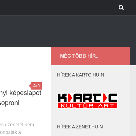
MÉG TÖBB HÍR..
HÍREK A KARTC.HU-N
0
yi képeslapot
 soproni
ves üzenetét nem
HÍREK A ZENET.HU-N
onozták a