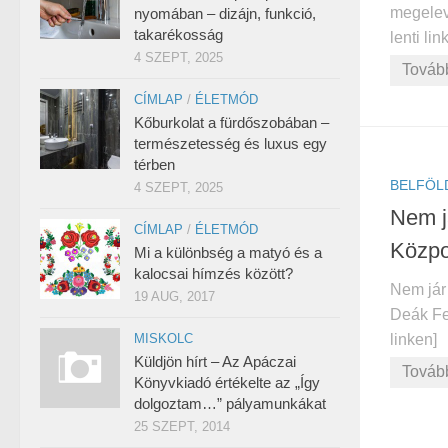
megeleve
nyomában – dizájn, funkció,
takarékosság
lenti lin
4 SZEPT, 2025
Továb
CÍMLAP
/
ÉLETMÓD
Kőburkolat a fürdőszobában –
természetesség és luxus egy
térben
BELFÖL
4 SZEPT, 2025
Nem j
CÍMLAP
/
ÉLETMÓD
Közpo
Mi a különbség a matyó és a
kalocsai hímzés között?
Nem jár
19 AUG, 2017
Deák Fer
MISKOLC
linken]
Küldjön hírt – Az Apáczai
Továb
Könyvkiadó értékelte az „Így
dolgoztam…” pályamunkákat
25 SZEPT, 2014