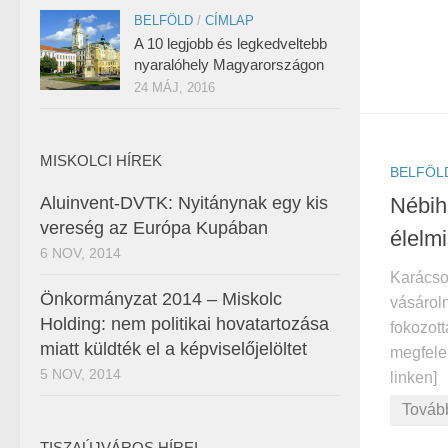
BELFÖLD
/
CÍMLAP
A 10 legjobb és legkedveltebb
nyaralóhely Magyarországon
24 MÁJ, 2016
MISKOLCI HÍREK
BELFÖL
Nébih:
Aluinvent-DVTK: Nyitánynak egy kis
vereség az Európa Kupában
élelm
6 NOV, 2014
Karácso
Önkormányzat 2014 – Miskolc
vásárol
Holding: nem politikai hovatartozása
fokozott
miatt küldték el a képviselőjelöltet
megfelel
5 NOV, 2014
linken]
Továb
TISZAÚJVÁROS HÍREI