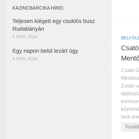
KAZINCBARCIKA HÍREI
Teljesen kiégett egy csuklós busz
Rudabányán
5 NOV, 2014
BELFÖL
Csató
Egy napon belül lezárt ügy
Mentő
4 NOV, 2014
Csató G
Mentősz
Zoltán a
tájékozt
kommuni
közlemé
lenti lin
Továb