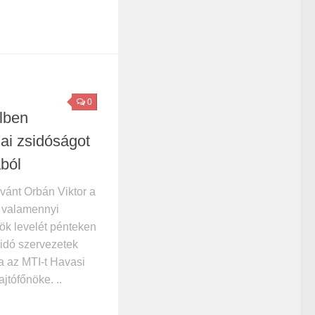
0
élben
ai zsidóságot
ból
ívánt Orbán Viktor a
 valamennyi
nök levelét pénteken
sidó szervezetek
ta az MTI-t Havasi
jtófőnöke. ..