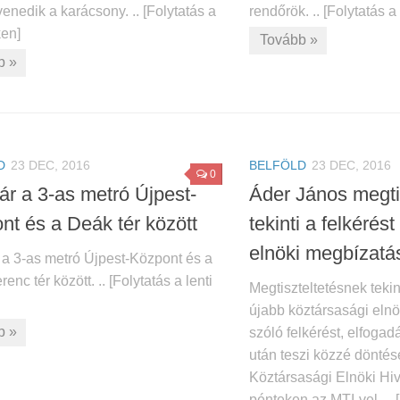
nedik a karácsony. .. [Folytatás a
rendőrök. .. [Folytatás a 
ken]
Tovább »
b »
D
23 DEC, 2016
BELFÖLD
23 DEC, 2016
0
ár a 3-as metró Újpest-
Áder János megti
nt és a Deák tér között
tekinti a felkérés
elnöki megbízatá
 a 3-as metró Újpest-Központ és a
enc tér között. .. [Folytatás a lenti
Megtiszteltetésnek teki
újabb köztársasági eln
b »
szóló felkérést, elfoga
után teszi közzé döntésé
Köztársasági Elnöki Hi
pénteken az MTI-vel. .. [