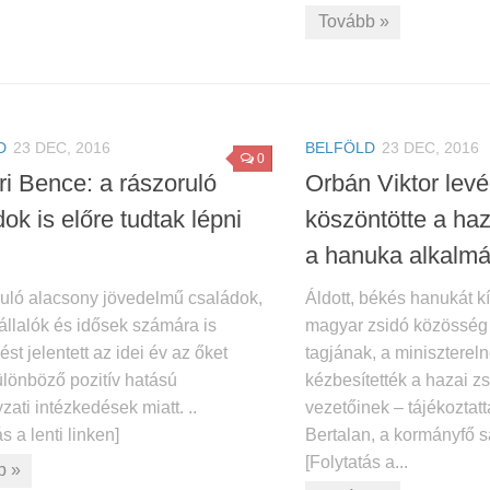
Tovább »
D
23 DEC, 2016
BELFÖLD
23 DEC, 2016
0
ri Bence: a rászoruló
Orbán Viktor lev
ok is előre tudtak lépni
köszöntötte a haz
a hanuka alkalmá
ruló alacsony jövedelmű családok,
Áldott, békés hanukát k
llalók és idősek számára is
magyar zsidó közösség
ést jelentett az idei év az őket
tagjának, a miniszterel
ülönböző pozitív hatású
kézbesítették a hazai z
ati intézkedések miatt. ..
vezetőinek – tájékoztat
s a lenti linken]
Bertalan, a kormányfő sa
[Folytatás a...
b »