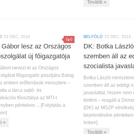
Tovább »
D
23 DEC, 2016
BELFÖLD
23 DEC, 2016
0
 Gábor lesz az Országos
DK: Botka László 
szolgálat új főigazgatója
szemben áll az e
szocialista javasla
ábort nevezi ki az Országos
olgálat főigazgatói posztjára Balog
Botka László minisztere
z emberi erőforrások minisztere –
szemben áll az eddigi s
atta a tárca sajtó- és
javaslattal, hiszen nem
kációs főosztálya az MTI-t
történt – reagált a Demo
nyben pénteken. .. [Folytatás a
(DK) az MSZP elnöksé
ken]
bejelentésére pénteken. .
b »
linken]
Tovább »