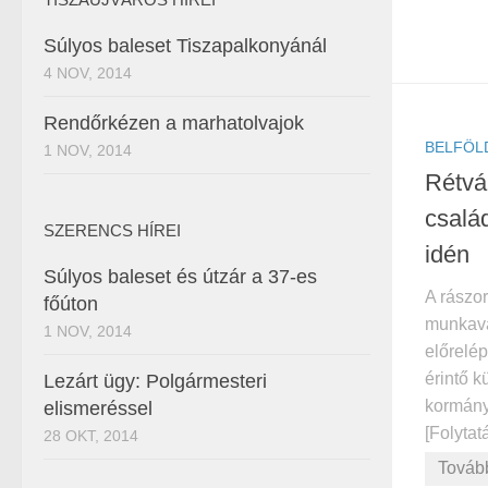
Súlyos baleset Tiszapalkonyánál
4 NOV, 2014
Rendőrkézen a marhatolvajok
BELFÖL
1 NOV, 2014
Rétvá
család
SZERENCS HÍREI
idén
Súlyos baleset és útzár a 37-es
A rászo
főúton
munkavá
1 NOV, 2014
előrelép
érintő k
Lezárt ügy: Polgármesteri
kormányz
elismeréssel
[Folytatá
28 OKT, 2014
Továb