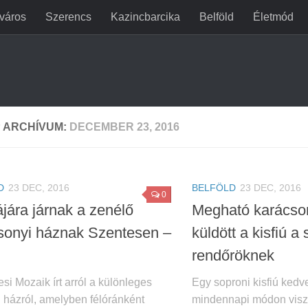
jváros
Szerencs
Kazincbarcika
Belföld
Életmód
 ARCHÍVUM:
DECEMBER 23, 2016
D
23 DEC, 2016
BELFÖLD
23 DEC, 2016
0
jára járnak a zenélő
Megható karácson
sonyi háznak Szentesen –
küldött a kisfiú a
rendőröknek
si Mozaik írt arról a különleges
Egy soproni kisfiú ked
 házról, amelyben félóránként
mindennapi módon visz