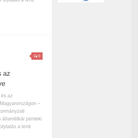
0
s az
ve
 és az
t Magyarországon –
ormányzati
 államtitkár pénteki
olytatás a lenti