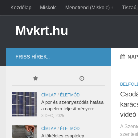
Kezdőlap
Miskolc
Menetrend (Miskolc) ↑
Tiszaú
Mvkrt.hu
FRISS HÍREK..
NAP
BELFÖL
Csodá
CÍMLAP
/
ÉLETMÓD
A por és szennyeződés hatása
karác
a napelem teljesítményére
videó
3 DEC, 2025
A Szente
CÍMLAP
/
ÉLETMÓD
szentesi
A tökéletes csaptelep