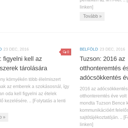
linken]
Tovább »
D
23 DEC, 2016
BELFÖLD
23 DEC, 2016
0
 figyelni kell az
Tuzson: 2016 az
iszerek tárolására
otthonteremtés é
adócsökkentés é
ny környékén több élelmiszert
nak az emberek a szokásosnál, így
2016 az adócsökkentés
an oda kell figyelni az ételek
otthonteremtés éve vol
ő kezelésére. .. [Folytatás a lenti
mondta Tuzson Bence k
kommunikációért felelős
b »
sajtótájékoztatóján. .. [F
linken]