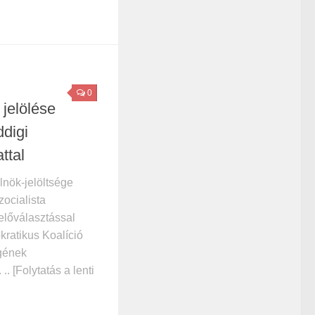
0
jelölése
ddigi
ttal
lnök-jelöltsége
zocialista
 előválasztással
kratikus Koalíció
gének
. [Folytatás a lenti