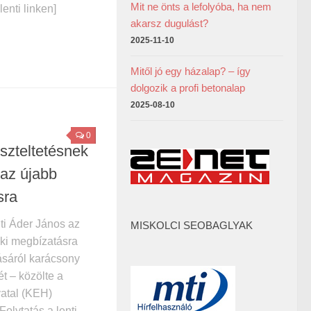
Mit ne önts a lefolyóba, ha nem
lenti linken]
akarsz dugulást?
2025-11-10
Mitől jó egy házalap? – így
dolgozik a profi betonalap
2025-08-10
0
szteltetésnek
t az újabb
sra
nti Áder János az
MISKOLCI SEOBAGLYAK
öki megbízatásra
dásáról karácsony
t – közölte a
vatal (KEH)
Folytatás a lenti