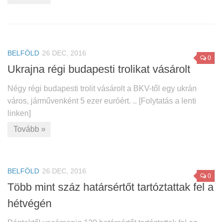
BELFÖLD
26 DEC, 2016
0
Ukrajna régi budapesti trolikat vásárolt
Négy régi budapesti trolit vásárolt a BKV-től egy ukrán
város, járművenként 5 ezer euróért. .. [Folytatás a lenti
linken]
Tovább »
BELFÖLD
26 DEC, 2016
0
Több mint száz határsértőt tartóztattak fel a
hétvégén