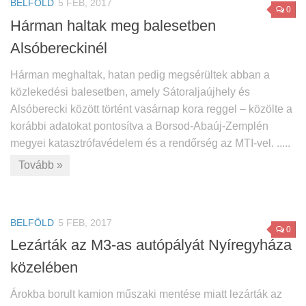
BELFÖLD
5 FEB, 2017
0
Hárman haltak meg balesetben
Alsóbereckinél
Hárman meghaltak, hatan pedig megsérültek abban a
közlekedési balesetben, amely Sátoraljaújhely és
Alsóberecki között történt vasárnap kora reggel – közölte a
korábbi adatokat pontosítva a Borsod-Abaúj-Zemplén
megyei katasztrófavédelem és a rendőrség az MTI-vel. .....
Tovább »
BELFÖLD
5 FEB, 2017
0
Lezárták az M3-as autópályát Nyíregyháza
közelében
Árokba borult kamion műszaki mentése miatt lezárták az