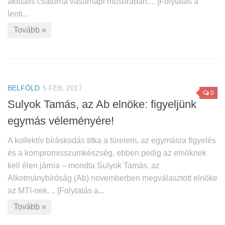
aktuális csatorna vasárnapi műsorában. .. [Folytatás a
lenti...
Tovább »
BELFÖLD
5 FEB, 2017
0
Sulyok Tamás, az Ab elnöke: figyeljünk
egymás véleményére!
A kollektív bíráskodás titka a türelem, az egymásra figyelés
és a kompromisszumkészség, ebben pedig az elnöknek
kell élen járnia – mondta Sulyok Tamás, az
Alkotmánybíróság (Ab) novemberben megválasztott elnöke
az MTI-nek. .. [Folytatás a...
Tovább »