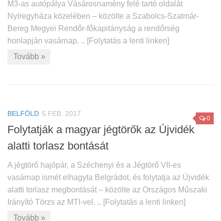
M3-as autópálya Vásárosnamény felé tartó oldalát
Nyíregyháza közelében – közölte a Szabolcs-Szatmár-
Bereg Megyei Rendőr-főkapitányság a rendőrség
honlapján vasárnap. .. [Folytatás a lenti linken]
Tovább »
BELFÖLD
5 FEB, 2017
0
Folytatják a magyar jégtörők az Újvidék
alatti torlasz bontását
A jégtörő hajópár, a Széchenyi és a Jégtörő VII-es
vasárnap ismét elhagyta Belgrádot, és folytatja az Újvidék
alatti torlasz megbontását – közölte az Országos Műszaki
Irányító Törzs az MTI-vel. .. [Folytatás a lenti linken]
Tovább »