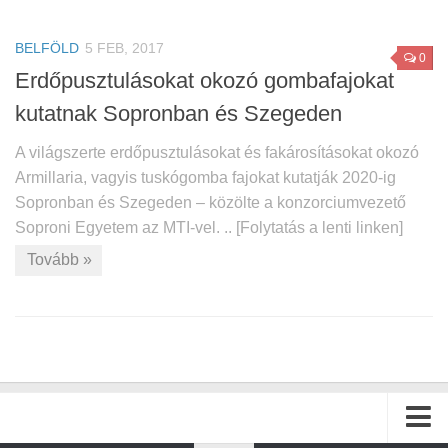
BELFÖLD
5 FEB, 2017
0
Erdőpusztulásokat okozó gombafajokat
kutatnak Sopronban és Szegeden
A világszerte erdőpusztulásokat és fakárosításokat okozó
Armillaria, vagyis tuskógomba fajokat kutatják 2020-ig
Sopronban és Szegeden – közölte a konzorciumvezető
Soproni Egyetem az MTI-vel. .. [Folytatás a lenti linken]
Tovább »