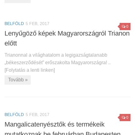
BELFÖLD
5 FEB, 2017
0
Lenyűgöző képek Magyarországról Trianon
előtt
Trianonnal a világhatalom a legigazságtalanabb
„békeszerződését” erőszakolta Magyarországra! ..
[Folytatás a lenti linken]
Tovább »
BELFÖLD
5 FEB, 2017
0
Mangalicatenyésztők és termékeik
mutatkoznak be februárban Budapesten