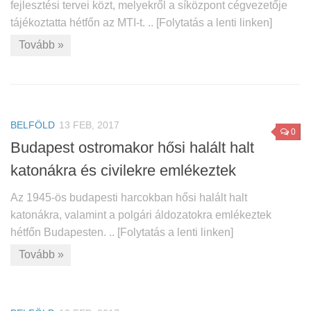
fejlesztési tervei közt, melyekről a síközpont cégvezetője
tájékoztatta hétfőn az MTI-t. .. [Folytatás a lenti linken]
Tovább »
BELFÖLD
13 FEB, 2017
0
Budapest ostromakor hősi halált halt
katonákra és civilekre emlékeztek
Az 1945-ös budapesti harcokban hősi halált halt
katonákra, valamint a polgári áldozatokra emlékeztek
hétfőn Budapesten. .. [Folytatás a lenti linken]
Tovább »