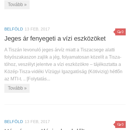
Tovább »
BELFÖLD
13 FEB, 2017
0
Jeges ár fenyegeti a vízi eszközöket
A Tiszán levonuló jeges árvíz miatt a Tiszacsege alatti
folyószakaszon zajlik a jég, folyamatosan közelít a Tisza-
tóhoz, veszélyt jelentve a vízi eszközökre – tájékoztatta a
Közép-Tisza-vidéki Vízügyi Igazgatóság (Kötivizig) hétfőn
az MTI-t. .. [Folytatás...
Tovább »
BELFÖLD
13 FEB, 2017
0