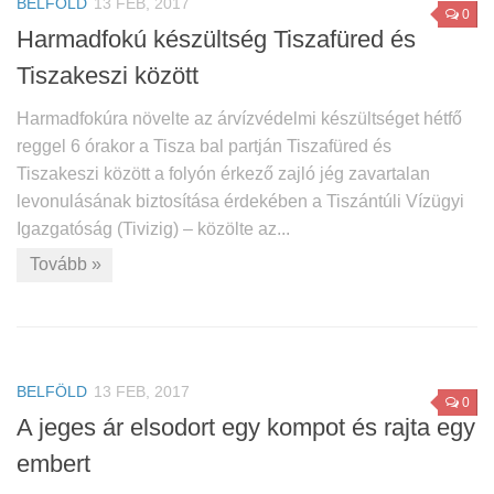
BELFÖLD
13 FEB, 2017
0
Harmadfokú készültség Tiszafüred és
Tiszakeszi között
Harmadfokúra növelte az árvízvédelmi készültséget hétfő
reggel 6 órakor a Tisza bal partján Tiszafüred és
Tiszakeszi között a folyón érkező zajló jég zavartalan
levonulásának biztosítása érdekében a Tiszántúli Vízügyi
Igazgatóság (Tivizig) – közölte az...
Tovább »
BELFÖLD
13 FEB, 2017
0
A jeges ár elsodort egy kompot és rajta egy
embert