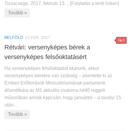
Tiszacsege, 2017. február 13. .. [Folytatás a lenti linken]
Tovább »
BELFÖLD
13 FEB, 2017
0
Rétvári: versenyképes bérek a
versenyképes felsőoktatásért
Ha versenyképes felsőoktatást akarunk, akkor
versenyképes bérekre van szükség – jelentette ki az
Emberi Erőforrások Minisztériumának parlamenti
államtitkára az M1 aktuális csatorna hétfő reggeli
műsorában annak kapcsán, hogy januártól – a tavalyi 15
után...
Tovább »