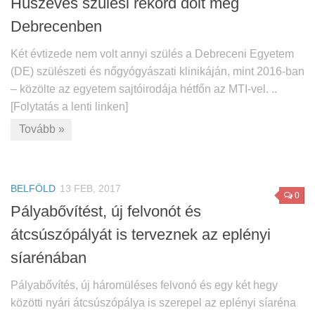
Húszéves szülési rekord dőlt meg
Debrecenben
Két évtizede nem volt annyi szülés a Debreceni Egyetem
(DE) szülészeti és nőgyógyászati klinikáján, mint 2016-ban
– közölte az egyetem sajtóirodája hétfőn az MTI-vel. ..
[Folytatás a lenti linken]
Tovább »
BELFÖLD
13 FEB, 2017
0
Pályabővítést, új felvonót és
átcsúszópályát is terveznek az eplényi
síarénában
Pályabővítés, új háromüléses felvonó és egy két hegy
közötti nyári átcsúszópálya is szerepel az eplényi síaréna