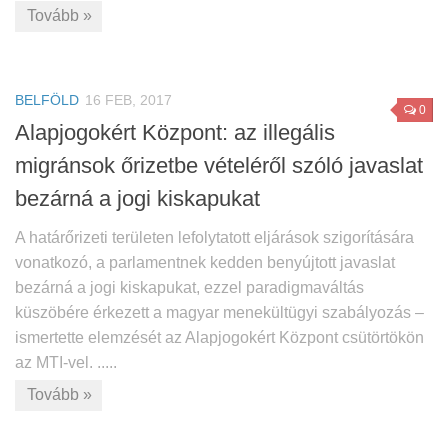
Tovább »
BELFÖLD
16 FEB, 2017
0
Alapjogokért Központ: az illegális
migránsok őrizetbe vételéről szóló javaslat
bezárná a jogi kiskapukat
A határőrizeti területen lefolytatott eljárások szigorítására
vonatkozó, a parlamentnek kedden benyújtott javaslat
bezárná a jogi kiskapukat, ezzel paradigmaváltás
küszöbére érkezett a magyar menekültügyi szabályozás –
ismertette elemzését az Alapjogokért Központ csütörtökön
az MTI-vel. .....
Tovább »