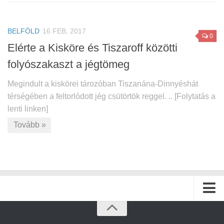
BELFÖLD
16 FEB, 2017
0
Elérte a Kisköre és Tiszaroff közötti
folyószakaszt a jégtömeg
Megindult a kiskörei tározóban Tiszanána-Dinnyéshát
térségében a feltorlódott jég csütörtök reggel. .. [Folytatás a
lenti linken]
Tovább »
Kezdőlap