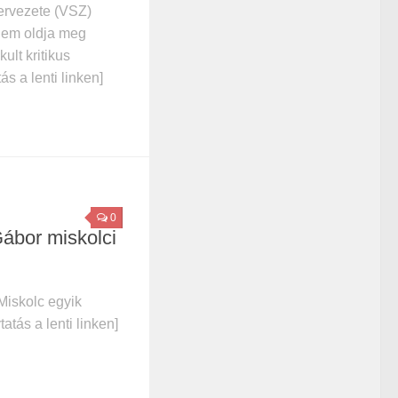
ervezete (VSZ)
nem oldja meg
ult kritikus
ás a lenti linken]
0
ábor miskolci
Miskolc egyik
tatás a lenti linken]