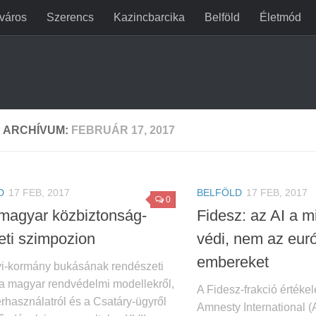
jváros
Szerencs
Kazincbarcika
Belföld
Életmód
 ARCHÍVUM:
FEBRUÁR 17, 2017
D
17 FEB, 2017
BELFÖLD
17 FEB, 2017
0
 magyar közbiztonság-
Fidesz: az AI a m
eti szimpozion
védi, nem az eur
embereket
yi-kormány bukásának rendészeti
, a magyar rendvédelmi modellekről,
A Fidesz-frakció értékel
rhasználatról és a Csatáry-ügyről
Amnesty International (