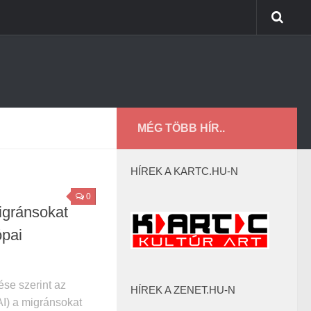
MÉG TÖBB HÍR..
HÍREK A KARTC.HU-N
0
igránsokat
ópai
ése szerint az
HÍREK A ZENET.HU-N
AI) a migránsokat