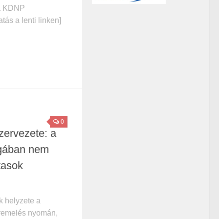
 a KDNP
atás a lenti linken]
0
ervezete: a
gában nem
tasok
k helyzete a
éremelés nyomán,