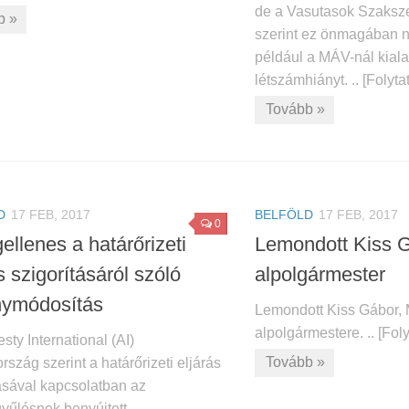
de a Vasutasok Szaksz
b »
szerint ez önmagában 
például a MÁV-nál kialak
létszámhiányt. .. [Folytat
Tovább »
D
17 FEB, 2017
BELFÖLD
17 FEB, 2017
0
gellenes a határőrizeti
Lemondott Kiss G
s szigorításáról szóló
alpolgármester
nymódosítás
Lemondott Kiss Gábor, 
alpolgármestere. .. [Foly
ty International (AI)
Tovább »
szág szerint a határőrizeti eljárás
tásával kapcsolatban az
yűlésnek benyújtott