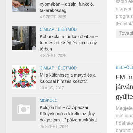
szóló el
nyomában – dizájn, funkció,
magyar 
takarékosság
program
4 SZEPT, 2025
[Folytatá
CÍMLAP
/
ÉLETMÓD
Továb
Kőburkolat a fürdőszobában –
természetesség és luxus egy
térben
4 SZEPT, 2025
BELFÖL
CÍMLAP
/
ÉLETMÓD
Mi a különbség a matyó és a
FM: m
kalocsai hímzés között?
járvá
19 AUG, 2017
gyűjt
MISKOLC
Küldjön hírt – Az Apáczai
Megjele
Könyvkiadó értékelte az „Így
minimum
dolgoztam…” pályamunkákat
Főállato
25 SZEPT, 2014
baromfi