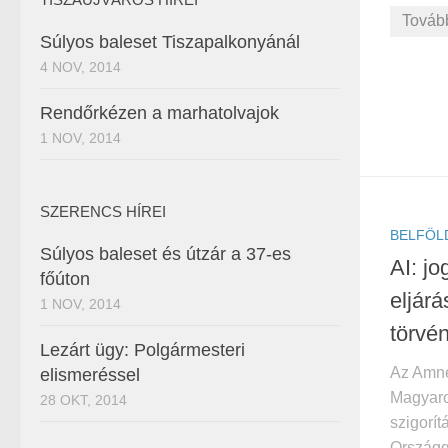
Továb
Súlyos baleset Tiszapalkonyánál
4 NOV, 2014
Rendőrkézen a marhatolvajok
1 NOV, 2014
SZERENCS HÍREI
BELFÖL
Súlyos baleset és útzár a 37-es
AI: jo
főúton
eljárá
1 NOV, 2014
törvé
Lezárt ügy: Polgármesteri
Az Amnes
elismeréssel
Magyaror
28 OKT, 2014
szigorí
Országg