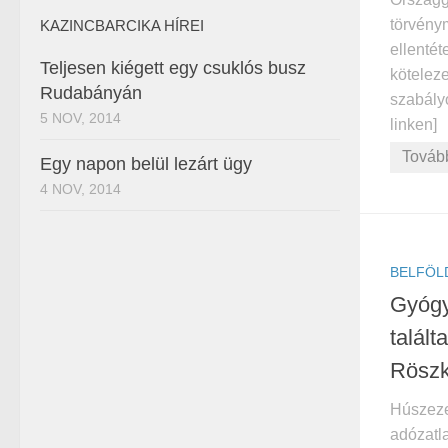
törvény
KAZINCBARCIKA HÍREI
ellenté
Teljesen kiégett egy csuklós busz
kötelez
Rudabányán
szabályo
5 NOV, 2014
linken]
Továb
Egy napon belül lezárt ügy
4 NOV, 2014
BELFÖL
Gyógy
talál
Rösz
Húszeze
adózatla