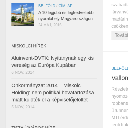
szabadt
BELFÖLD
/
CÍMLAP
járvány
A 10 legjobb és legkedveltebb
nyaralóhely Magyarországon
madárin
24 MÁJ, 2016
csökkent
Továb
MISKOLCI HÍREK
Aluinvent-DVTK: Nyitánynak egy kis
vereség az Európa Kupában
BELFÖL
6 NOV, 2014
Vallom
Önkormányzat 2014 – Miskolc
Részlete
Holding: nem politikai hovatartozása
nyomozó
miatt küldték el a képviselőjelöltet
robbantá
5 NOV, 2014
Brunner
MTI érde
lenti lin
TISZAÚJVÁROS HÍREI