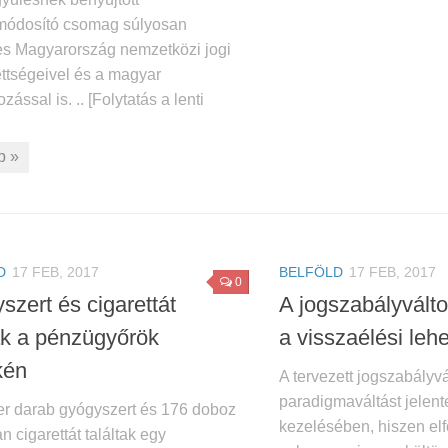
módosító csomag súlyosan
tes Magyarország nemzetközi jogi
ettségeivel és a magyar
zással is. .. [Folytatás a lenti
b »
D
17 FEB, 2017
BELFÖLD
17 FEB, 2017
0
szert és cigarettát
A jogszabályválto
tak a pénzügyőrök
a visszaélési leh
kén
A tervezett jogszabályv
paradigmaváltást jelent
r darab gyógyszert és 176 doboz
kezelésében, hiszen el
n cigarettát találtak egy