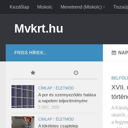
Kezdőlap
Miskolc
Menetrend (Miskolc) ↑
Tiszaú
Mvkrt.hu
FRISS HÍREK..
NAP
BELFÖL
XVII.
CÍMLAP
/
ÉLETMÓD
A por és szennyeződés hatása
történ
a napelem teljesítményére
3 DEC, 2025
A Károl
okairól
CÍMLAP
/
ÉLETMÓD
a fegyve
A tökéletes csaptelep