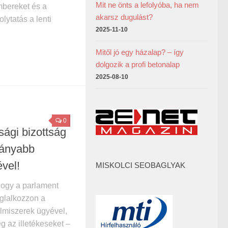
Mit ne önts a lefolyóba, ha nem
mbereket és a
akarsz dugulást?
lytatás a lenti
2025-11-10
Mitől jó egy házalap? – így
dolgozik a profi betonalap
2025-08-10
0
sági bizottság
lányabb
vel!
MISKOLCI SEOBAGLYAK
hogy a parlament
oglalkozzon a
lmiszerek ügyével,
g az illetékeseket –