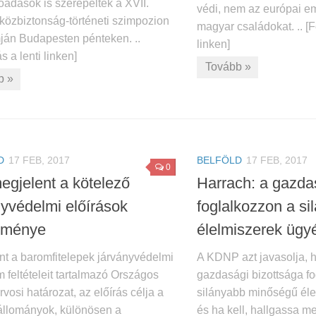
őadások is szerepeltek a XVII.
védi, nem az európai e
közbiztonság-történeti szimpozion
magyar családokat. .. [Fo
ján Budapesten pénteken. ..
linken]
s a lenti linken]
Tovább »
b »
D
17 FEB, 2017
BELFÖLD
17 FEB, 2017
0
egjelent a kötelező
Harrach: a gazda
nyvédelmi előírások
foglalkozzon a si
eménye
élelmiszerek ügyé
nt a baromfitelepek járványvédelmi
A KDNP azt javasolja, 
 feltételeit tartalmazó Országos
gazdasági bizottsága f
rvosi határozat, az előírás célja a
silányabb minőségű éle
állományok, különösen a
és ha kell, hallgassa me