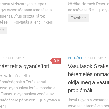
artású víziszárnyas telepek
közölte Harrach Péter,
ügyi biztonságának fokozása a
frakcióvezetője. .. [Folyt
fluenza vírus okozta károk
Tovább »
ése. .. [Folytatás a lenti linken]
b »
D
17 FEB, 2017
BELFÖLD
17 FEB, 2017
0
ást tett a gyanúsított
Vasutasok Szaksz
béremelés önma
s vallomást tett a
oldja meg a vasu
hatóságnak a Teréz körúti
ssal gyanúsított férfi – mondta el
problémáit
 Tamás, a gyanúsított védője az
Javul ugyan a vasutaso
klődésére pénteken. .. [Folytatás a
tervezett hároméves b
ken]