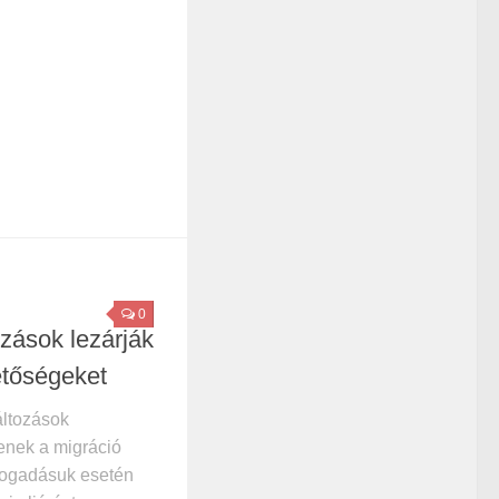
0
zások lezárják
etőségeket
áltozások
enek a migráció
fogadásuk esetén