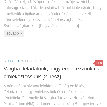
Deák Dániel, a Nézőpont Intézet elemzője szerint bár a
hatóságok tagadják, de a statisztikákból kiolvasható, hogy
emelkedik a tipikusan a bevándorlók által elkövetett
bűncselekmények száma Németországban és
Svédországban is. .. [Folytatás a lenti linken]
Tovább »
BELFÖLD
25 FEB, 2017
0
Vargha: feladatunk, hogy emlékezzünk és
emlékeztessünk (2. rész)
A némaságot hivatott feloldani a Gulág-emlékév,
“feladatunk, hogy emlékezzünk és emlékeztessünk a
rémtettekre” – emelte ki Vargha Tamás, a Honvédelmi
Minisztérium (HM) parlamenti államtitkára Budapesten, az