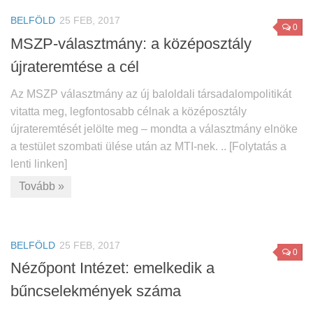
BELFÖLD
25 FEB, 2017
0
MSZP-választmány: a középosztály
újrateremtése a cél
Az MSZP választmány az új baloldali társadalompolitikát
vitatta meg, legfontosabb célnak a középosztály
újrateremtését jelölte meg – mondta a választmány elnöke
a testület szombati ülése után az MTI-nek. .. [Folytatás a
lenti linken]
Tovább »
BELFÖLD
25 FEB, 2017
0
Nézőpont Intézet: emelkedik a
bűncselekmények száma