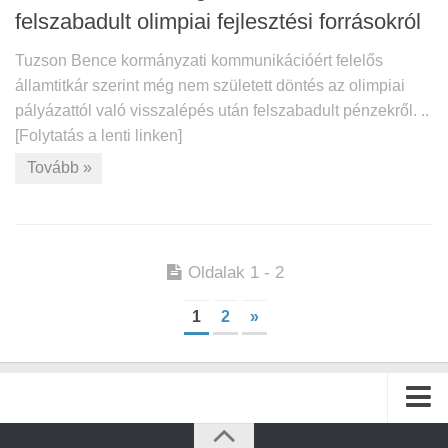
felszabadult olimpiai fejlesztési forrásokról
Tuzson Bence kormányzati kommunikációért felelős
államtitkár szerint még nem született döntés az olimpiai
pályázattól való visszalépés után felszabadult pénzekről. ..
[Folytatás a lenti linken]
Tovább »
Oldalak 1 - 2
1
2
»
Kezdőlap