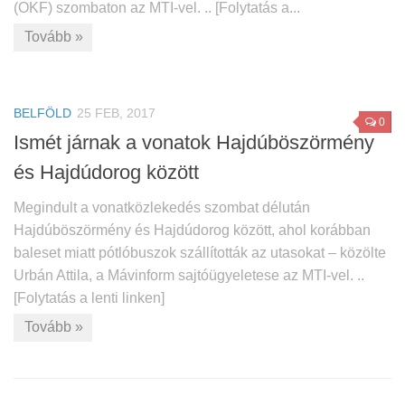
(OKF) szombaton az MTI-vel. .. [Folytatás a...
Tovább »
BELFÖLD
25 FEB, 2017
0
Ismét járnak a vonatok Hajdúböszörmény
és Hajdúdorog között
Megindult a vonatközlekedés szombat délután
Hajdúböszörmény és Hajdúdorog között, ahol korábban
baleset miatt pótlóbuszok szállították az utasokat – közölte
Urbán Attila, a Mávinform sajtóügyeletese az MTI-vel. ..
[Folytatás a lenti linken]
Tovább »