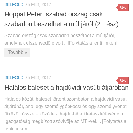
BELFÖLD
25 FEB, 2017
0
Hoppál Péter: szabad ország csak
szabadon beszélhet a múltjáról (2. rész)
Szabad ország csak szabadon beszélhet a múltjáról,
amelynek elszenvedője volt .. [Folytatás a lenti linken]
Tovább »
BELFÖLD
25 FEB, 2017
0
Halálos baleset a hajdúvidi vasúti átjáróban
Halálos közúti baleset történt szombaton a hajdúvidi vasúti
átjárónál, ahol egy személygépkocsi és egy személyvonat
ütközött össze – közölte a hajdú-bihari katasztrófavédelmi
igazgatóság megbízott szóvivője az MTI-vel. .. [Folytatás a
lenti linken]