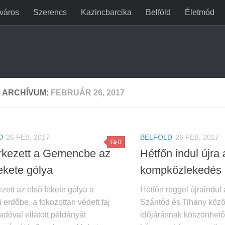
jváros
Szerencs
Kazincbarcika
Belföld
Életmód
 ARCHÍVUM:
FEBRUÁR 26, 2017
D
26 FEB, 2017
BELFÖLD
26 FEB, 2017
0
kezett a Gemencbe az
Hétfőn indul újra 
ekete gólya
kompközlekedés
ett az első fekete gólya a
Hétfőn reggel újraindul
erdőbe, a fokozottan védett faj
Szántód és Tihany közö
dóval ellátott példányát
időjárásnak köszönhető