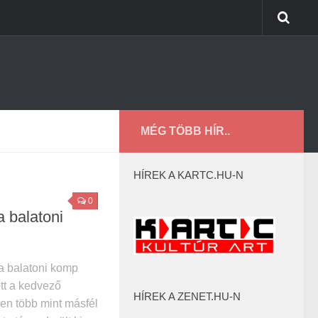
MÉG TÖBB HÍR..
HÍREK A KARTC.HU-N
0
a balatoni
 a balatoni komp
tt a kedvező
HÍREK A ZENET.HU-N
en több mint másfél