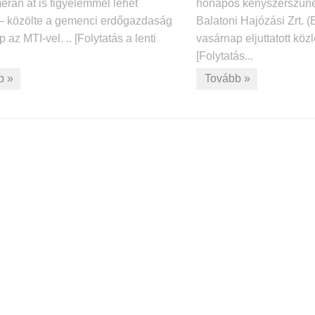
rán át is figyelemmel lehet
hónapos kényszerszünet 
 – közölte a gemenci erdőgazdaság
Balatoni Hajózási Zrt. 
 az MTI-vel. .. [Folytatás a lenti
vasárnap eljuttatott köz
[Folytatás...
b »
Tovább »