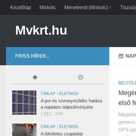
Kezdőlap
Miskolc
Menetrend (Miskolc) ↑
Tiszaú
Mvkrt.hu
FRISS HÍREK..
NAP
BELFÖL
Megér
CÍMLAP
/
ÉLETMÓD
A por és szennyeződés hatása
első f
a napelem teljesítményére
3 DEC, 2025
Megérkez
gemenci 
CÍMLAP
/
ÉLETMÓD
GPS-jela
A tökéletes csaptelep