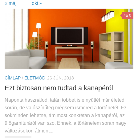
« máj
okt »
0
CÍMLAP
/
ÉLETMÓD
26 JÚN, 2018
Ezt biztosan nem tudtad a kanapéról
Naponta használod, talán többet is elnyűttél már életed
során, de valószínűleg mégsem ismered a történetét. Ez
sokminden lehetne, ám most konkrétan a kanapéról, az
ülőgarnitúráról van szó. Ennek, a történelem során nagy
változásokon átment...