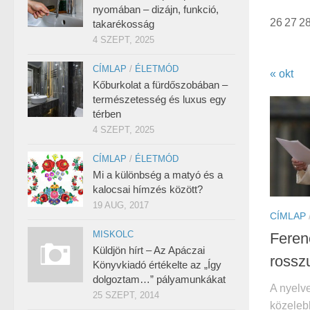
nyomában – dizájn, funkció,
26
27
2
takarékosság
4 SZEPT, 2025
CÍMLAP
/
ÉLETMÓD
« okt
Kőburkolat a fürdőszobában –
természetesség és luxus egy
térben
4 SZEPT, 2025
CÍMLAP
/
ÉLETMÓD
Mi a különbség a matyó és a
kalocsai hímzés között?
19 AUG, 2017
CÍMLAP
MISKOLC
Ferenc
Küldjön hírt – Az Apáczai
rosszu
Könyvkiadó értékelte az „Így
dolgoztam…” pályamunkákat
A nyelve
25 SZEPT, 2014
közeleb