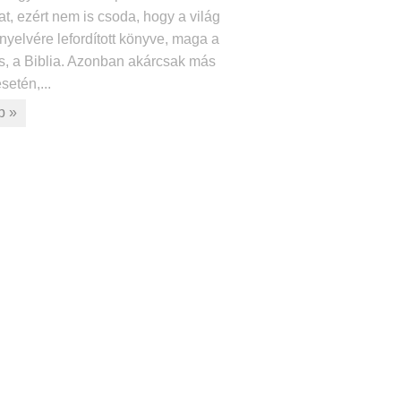
at, ezért nem is csoda, hogy a világ
nyelvére lefordított könyve, maga a
ás, a Biblia. Azonban akárcsak más
etén,...
b »