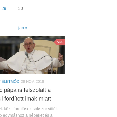
8
29
30
jan »
0
/
ÉLETMÓD
29 NOV, 2018
 pápa is felszólalt a
l fordított imák miatt
k közti fordítások sokszor vitték
b egymáshoz a népeket és a