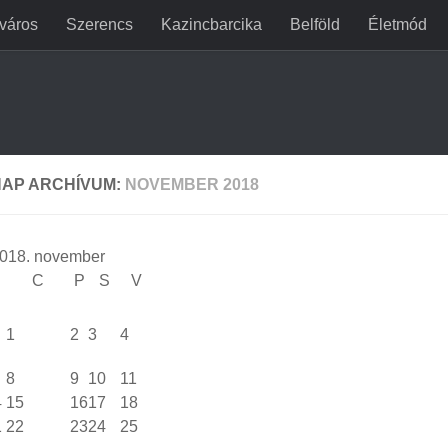
jváros
Szerencs
Kazincbarcika
Belföld
Életmód
AP ARCHÍVUM:
NOVEMBER 2018
018. november
S
C
P
S
V
1
2
3
4
8
9
10
11
4
15
16
17
18
1
22
23
24
25