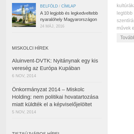
kultúrák
BELFÖLD
/
CÍMLAP
legtöbb 
A 10 legjobb és legkedveltebb
nyaralóhely Magyarországon
szentír
24 MÁJ, 2016
művek es
Továb
MISKOLCI HÍREK
Aluinvent-DVTK: Nyitánynak egy kis
vereség az Európa Kupában
6 NOV, 2014
Önkormányzat 2014 – Miskolc
Holding: nem politikai hovatartozása
miatt küldték el a képviselőjelöltet
5 NOV, 2014
TISZAÚJVÁROS HÍREI