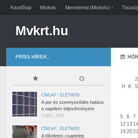
Kezdőlap
Miskolc
Menetrend (Miskolc) ↑
Tiszaú
Mvkrt.hu
FRISS HÍREK..
HÓN
2
H
K
CÍMLAP
/
ÉLETMÓD
A por és szennyeződés hatása
a napelem teljesítményére
3 DEC, 2025
5
6
7
12
13
1
CÍMLAP
/
ÉLETMÓD
19
20
2
A tökéletes csaptelep