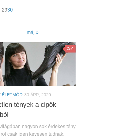
29
30
máj »
0
/
ÉLETMÓD
30 ÁPR, 2020
etlen tények a cipők
ból
 világában nagyon sok érdekes tény
iről csak igen kevesen tudnak.