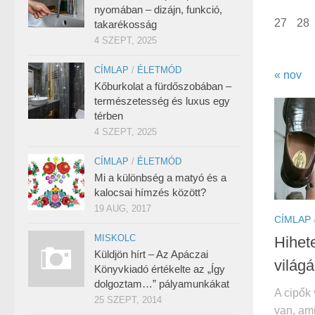
nyomában – dizájn, funkció,
27
28
takarékosság
4 SZEPT, 2025
CÍMLAP
/
ÉLETMÓD
« nov
Kőburkolat a fürdőszobában –
természetesség és luxus egy
térben
4 SZEPT, 2025
CÍMLAP
/
ÉLETMÓD
Mi a különbség a matyó és a
kalocsai hímzés között?
19 AUG, 2017
CÍMLAP
MISKOLC
Hihet
Küldjön hírt – Az Apáczai
világá
Könyvkiadó értékelte az „Így
dolgoztam…” pályamunkákat
A cipők
25 SZEPT, 2014
van, am