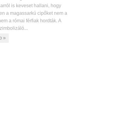
arról is keveset hallani, hogy
en a magassarkú cipőket nem a
em a római férfiak hordták. A
zimbolizáló...
b »