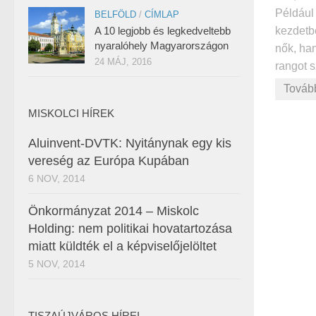
Például 
BELFÖLD
/
CÍMLAP
kezdetb
A 10 legjobb és legkedveltebb
nyaralóhely Magyarországon
nők, han
24 MÁJ, 2016
rangot s
Továb
MISKOLCI HÍREK
Aluinvent-DVTK: Nyitánynak egy kis
vereség az Európa Kupában
6 NOV, 2014
Önkormányzat 2014 – Miskolc
Holding: nem politikai hovatartozása
miatt küldték el a képviselőjelöltet
5 NOV, 2014
TISZAÚJVÁROS HÍREI