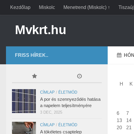
Kezdőlap
Miskolc
Menetrend (Miskolc) ↑
Tiszaú
Mvkrt.hu
FRISS HÍREK..
HÓN
H
K
CÍMLAP
/
ÉLETMÓD
A por és szennyeződés hatása
a napelem teljesítményére
3 DEC, 2025
6
7
13
14
CÍMLAP
/
ÉLETMÓD
20
21
A tökéletes csaptelep