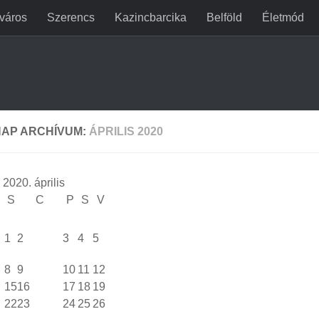
jváros
Szerencs
Kazincbarcika
Belföld
Életmód
AP ARCHÍVUM:
ÁPRILIS 2020
2020. április
S
C
P
S
V
1
2
3
4
5
8
9
10
11
12
15
16
17
18
19
22
23
24
25
26