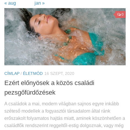
« aug
jan »
0
CÍMLAP
/
ÉLETMÓD
16 SZEPT, 2020
Ezért előnyösek a közös családi
pezsgőfürdőzések
A családok a mai, modern világban sajnos egyre inkább
széteső modellek a fogyasztói társadalom által ránk
erőszakolt folyamatos hajtás miatt, aminek köszönhetően a
családfők rendszerint reggeltől-estig dolgoznak, vagy még