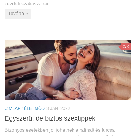
kezdeti szakaszában...
Tovább »
0
CÍMLAP
/
ÉLETMÓD
3 JAN, 2022
Egyszerű, de biztos szextippek
Bizonyos esetekben jól jöhetnek a rafinált és furcsa