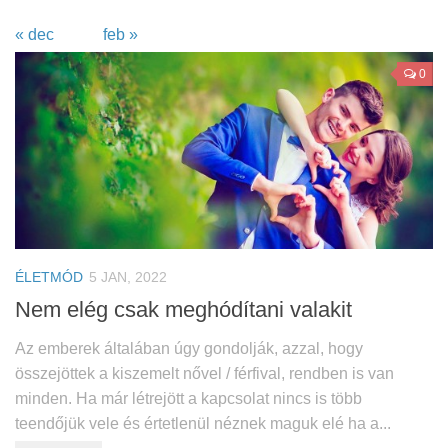
« dec
feb »
0
ÉLETMÓD
5 JAN, 2022
Nem elég csak meghódítani valakit
Az emberek általában úgy gondolják, azzal, hogy
összejöttek a kiszemelt nővel / férfival, rendben is van
minden. Ha már létrejött a kapcsolat nincs is több
teendőjük vele és értetlenül néznek maguk elé ha a...