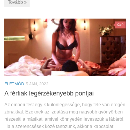
Tovább »
0
ÉLETMÓD
5 JAN, 2022
A férfiak legérzékenyebb pontjai
Az emberi test egyik különlegessége, hogy tele van erogén
zónákkal. Ezeknek az izgatása még nagyobb gyönyörben
részesíti a másikat, amivel könnyedén levesszük a lábáról.
Ha a szerencsések közé tartozunk, akkor a kapcsolat